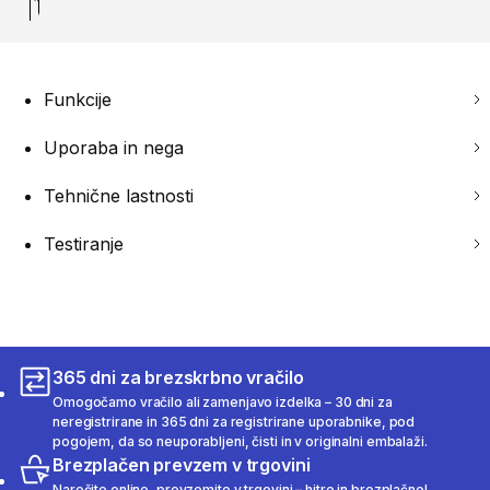
Funkcije
Uporaba in nega
Tehnične lastnosti
Testiranje
365 dni za brezskrbno vračilo
Omogočamo vračilo ali zamenjavo izdelka – 30 dni za
neregistrirane in 365 dni za registrirane uporabnike, pod
pogojem, da so neuporabljeni, čisti in v originalni embalaži.
Brezplačen prevzem v trgovini
Naročite online, prevzemite v trgovini – hitro in brezplačno!