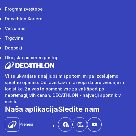
Program zvestobe
Decathlon Kariere
Več o nas
Trgovine
Dogodki
Okoljsko primeren pristop
Vi se ukvarjate z najljubšim športom, mi pa izdelujemo
športno opremo. Od raziskav in razvoja do proizvodnje in
logistike. Za vas to pomeni: vse za vaš šport po
nepremagljivih cenah. DECATHLON - največji športnik v
mestu.
Naša aplikacija
Sledite nam
Prenesi