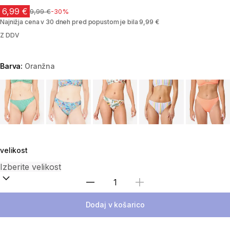
6,99 €
Cena pred znižanjem
9,99 €
-30%
Najnižja cena v 30 dneh pred popustom je bila 9,99 €
Z DDV
Barva:
Oranžna
Choose a variant
velikost
Izberite količino
Dodaj v košarico