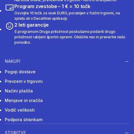
Program zvestobe – 1 € = 10 točk
Osvojite 10 točk za vsak EURO, porabljen v fizični trgovini, na
spletu ali v Decathlon aplikaciji.
2 leti garancije
S programom Druga priložnost poskušamo podariti drugo
priložnost rabljeni športni opremi. Obiščite nas in preverite našo
ponudbo.
NAKUPI
Pogoji dostave
Prevzem v trgovini
Načini plačila
Menjave in vračila
Vodič velikosti
Podpora strankam
STORITVE