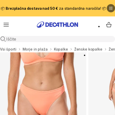
📦
Brezplačna dostava nad 50 €
za standardna naročila! 📦
Meni
Moj
Odpri iskanje
Domov
Vsi športi
Morje in plaža
Kopalke
Ženske kopalke
Žen