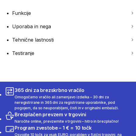
Funkcije
Uporaba in nega
Tehnične lastnosti
Testiranje
365 dni za brezskrbno vračilo
Omogočamo vračilo ali zamenjavo izdelka – 30 dni za
neregistrirane in 365 dni za registrirane uporabnike, pod
pogojem, da so neuporabljeni, čisti in v originalni embalaži.
Brezplačen prevzem v trgovini
Naročite online, prevzemite v trgovini – hitro in brezplačno!
Program zvestobe – 1 € = 10 točk
Osvojite 10 točk za vsak EURO, porabljen v fizični trgovini, na