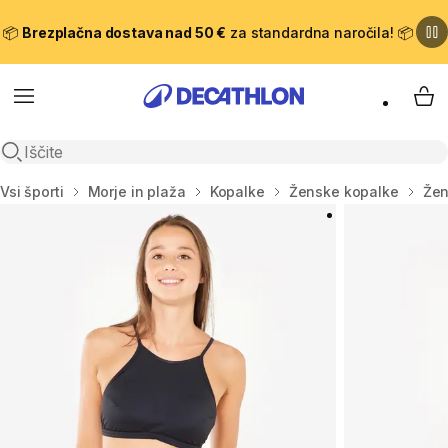
📦
Brezplačna dostava nad 50 €
za standardna naročila! 📦
Meni
Moj
Odpri iskanje
Domov
Vsi športi
Morje in plaža
Kopalke
Ženske kopalke
Žen