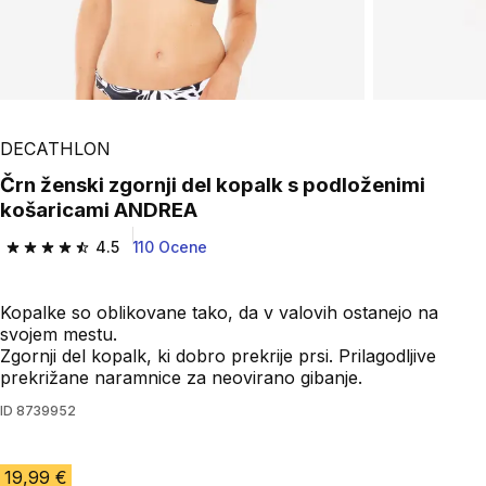
Play Video
DECATHLON
Črn ženski zgornji del kopalk s podloženimi
košaricami ANDREA
4.5
110 Ocene
4.5 od 5 zvezdic from 110 ocene
Kopalke so oblikovane tako, da v valovih ostanejo na
svojem mestu.
Zgornji del kopalk, ki dobro prekrije prsi. Prilagodljive
prekrižane naramnice za neovirano gibanje.
ID
8739952
19,99 €