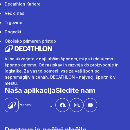
Decathlon Kariere
Več o nas
Trgovine
Dogodki
Okoljsko primeren pristop
Vi se ukvarjate z najljubšim športom, mi pa izdelujemo
športno opremo. Od raziskav in razvoja do proizvodnje in
logistike. Za vas to pomeni: vse za vaš šport po
nepremagljivih cenah. DECATHLON - največji športnik v
mestu.
Naša aplikacija
Sledite nam
Prenesi
Dostava in načini plačila