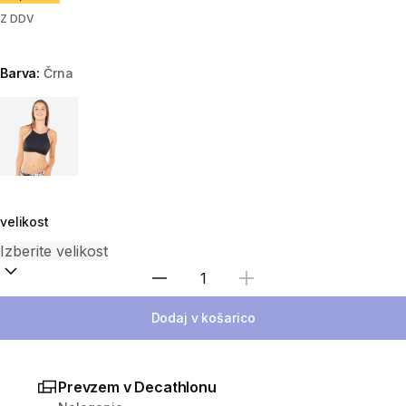
Z DDV
Barva:
Črna
Choose a variant
velikost
Izberite količino
Dodaj v košarico
Prevzem v Decathlonu