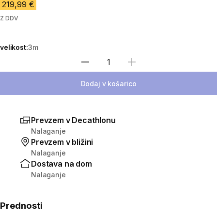
219,99 €
Z DDV
velikost:
3m
Izberite količino
Dodaj v košarico
Prevzem v Decathlonu
Nalaganje
Prevzem v bližini
Nalaganje
Dostava na dom
Nalaganje
Prednosti