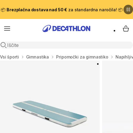
📦
Brezplačna dostava nad 50 €
za standardna naročila! 📦
Meni
Moj
Odpri iskanje
Domov
Vsi športi
Gimnastika
Pripomočki za gimnastiko
Napihlji