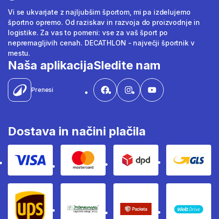
Vi se ukvarjate z najljubšim športom, mi pa izdelujemo
športno opremo. Od raziskav in razvoja do proizvodnje in
logistike. Za vas to pomeni: vse za vaš šport po
nepremagljivih cenah. DECATHLON - največji športnik v
mestu.
Naša aplikacija
Sledite nam
Prenesi
Dostava in načini plačila
Visa
Mastercard
Dpd
Gls
Ups
Intereuropa
Packeta Sledenje pošilj
WOLT