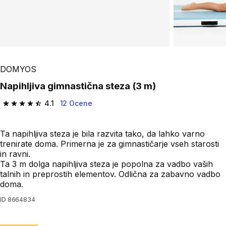
DOMYOS
Napihljiva gimnastična steza (3 m)
4.1
12 Ocene
4.1 od 5 zvezdic from 12 ocene
Ta napihljiva steza je bila razvita tako, da lahko varno
trenirate doma. Primerna je za gimnastičarje vseh starosti
in ravni.
Ta 3 m dolga napihljiva steza je popolna za vadbo vaših
talnih in preprostih elementov. Odlična za zabavno vadbo
doma.
ID
8664834