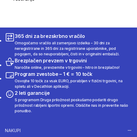
365 dni za brezskrbno vračilo
Omogočamo vračilo ali zamenjavo izdelka – 30 dni za
neregistrirane in 365 dni za registrirane uporabnike, pod
pogojem, da so neuporabljeni, čisti in v originalni embalaži.
Brezplačen prevzem v trgovini
Naročite online, prevzemite v trgovini – hitro in brezplačno!
Program zvestobe – 1 € = 10 točk
Osvojite 10 točk za vsak EURO, porabljen v fizični trgovini, na
spletu ali v Decathlon aplikaciji.
2 leti garancije
S programom Druga priložnost poskušamo podariti drugo
priložnost rabljeni športni opremi. Obiščite nas in preverite našo
ponudbo.
NAKUPI