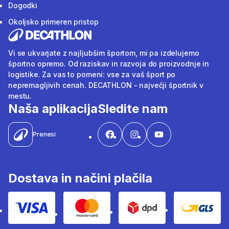
Dogodki
Okoljsko primeren pristop
Vi se ukvarjate z najljubšim športom, mi pa izdelujemo
športno opremo. Od raziskav in razvoja do proizvodnje in
logistike. Za vas to pomeni: vse za vaš šport po
nepremagljivih cenah. DECATHLON - največji športnik v
mestu.
Naša aplikacija
Sledite nam
Prenesi
Dostava in načini plačila
Visa
Mastercard
Dpd
Gls