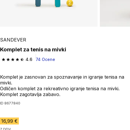
SANDEVER
Komplet za tenis na mivki
4.6
74 Ocene
4.6 od 5 zvezdic from 74 ocene
Komplet je zasnovan za spoznavanje in igranje tenisa na
mivki.
Odličen komplet za rekreativno igranje tenisa na mivki.
Komplet zagotavlja zabavo.
ID
8677840
16,99 €
Z DDV