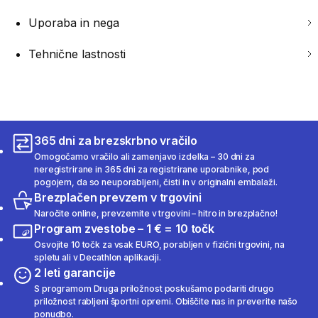
Uporaba in nega
Tehnične lastnosti
365 dni za brezskrbno vračilo
Omogočamo vračilo ali zamenjavo izdelka – 30 dni za
neregistrirane in 365 dni za registrirane uporabnike, pod
pogojem, da so neuporabljeni, čisti in v originalni embalaži.
Brezplačen prevzem v trgovini
Naročite online, prevzemite v trgovini – hitro in brezplačno!
Program zvestobe – 1 € = 10 točk
Osvojite 10 točk za vsak EURO, porabljen v fizični trgovini, na
spletu ali v Decathlon aplikaciji.
2 leti garancije
S programom Druga priložnost poskušamo podariti drugo
priložnost rabljeni športni opremi. Obiščite nas in preverite našo
ponudbo.