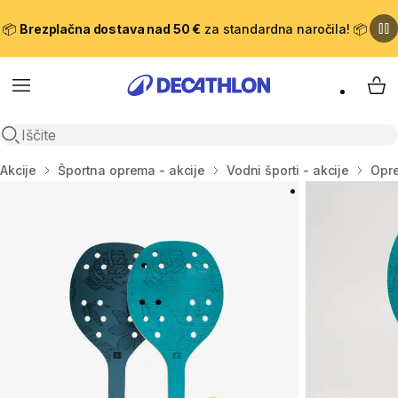
📦
Brezplačna dostava nad 50 €
za standardna naročila! 📦
Meni
Moj
Odpri iskanje
Domov
Akcije
Športna oprema - akcije
Vodni športi - akcije
Opre