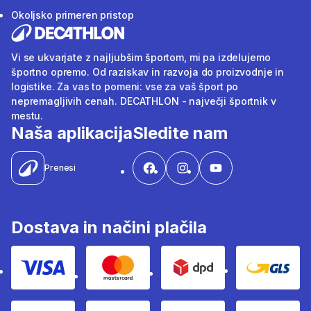
Okoljsko primeren pristop
Vi se ukvarjate z najljubšim športom, mi pa izdelujemo
športno opremo. Od raziskav in razvoja do proizvodnje in
logistike. Za vas to pomeni: vse za vaš šport po
nepremagljivih cenah. DECATHLON - največji športnik v
mestu.
Naša aplikacija
Sledite nam
Prenesi
Dostava in načini plačila
Visa
Mastercard
Dpd
Gls