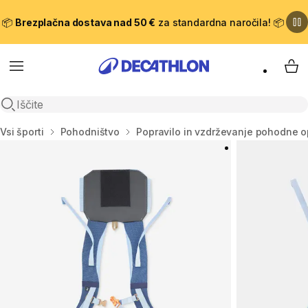
📦
Brezplačna dostava nad 50 €
za standardna naročila! 📦
Meni
Moj
Odpri iskanje
Domov
Vsi športi
Pohodništvo
Popravilo in vzdrževanje pohodne 