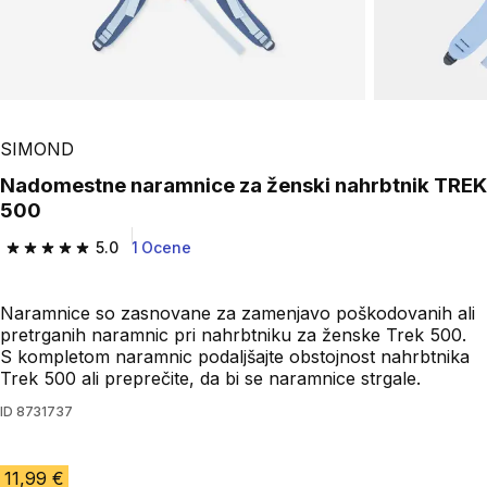
SIMOND
Nadomestne naramnice za ženski nahrbtnik TREK
500
5.0
1 Ocene
5.0 od 5 zvezdic from 1 ocene
Naramnice so zasnovane za zamenjavo poškodovanih ali
pretrganih naramnic pri nahrbtniku za ženske Trek 500.
S kompletom naramnic podaljšajte obstojnost nahrbtnika
Trek 500 ali preprečite, da bi se naramnice strgale.
ID
8731737
11,99 €