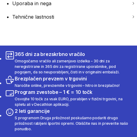
Uporaba in nega
Tehnične lastnosti
365 dni za brezskrbno vračilo
Omogočamo vračilo ali zamenjavo izdelka – 30 dni za
neregistrirane in 365 dni za registrirane uporabnike, pod
pogojem, da so neuporabljeni, čisti in v originalni embalaži.
Brezplačen prevzem v trgovini
Naročite online, prevzemite v trgovini – hitro in brezplačno!
Program zvestobe – 1 € = 10 točk
Osvojite 10 točk za vsak EURO, porabljen v fizični trgovini, na
spletu ali v Decathlon aplikaciji.
2 leti garancije
S programom Druga priložnost poskušamo podariti drugo
priložnost rabljeni športni opremi. Obiščite nas in preverite našo
ponudbo.