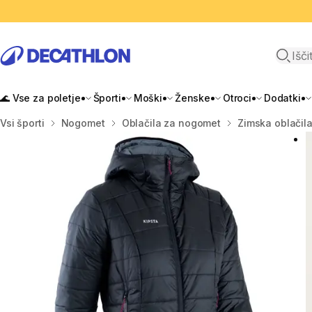
Odpri i
🌊 Vse za poletje
Športi
Moški
Ženske
Otroci
Dodatki
Domov
Vsi športi
Nogomet
Oblačila za nogomet
Zimska oblačil