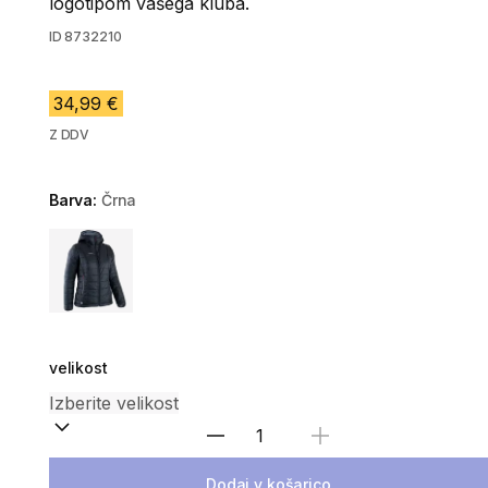
logotipom vašega kluba.
ID
8732210
34,99 €
Z DDV
Barva:
Črna
Choose a variant
velikost
Izberite količino
Dodaj v košarico