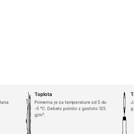
Toplota
T
elana
Primerna je za temperature od 5 do
J
-5 °C. Debelo polnilo z gostoto 125
g
g/m².