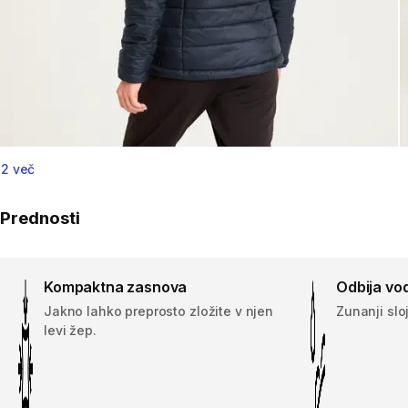
2 več
Prednosti
Kompaktna zasnova
Odbija vo
Jakno lahko preprosto zložite v njen
Zunanji slo
levi žep.