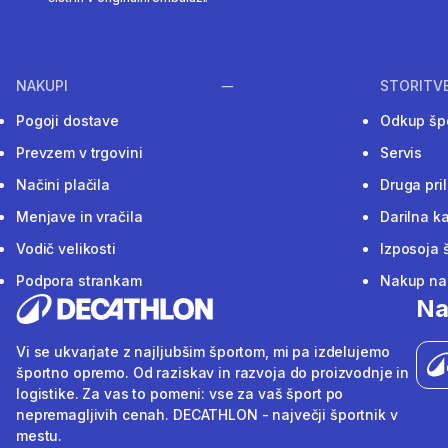
NAKUPI
STORITV
Pogoji dostave
Odkup šp
Prevzem v trgovini
Servis
Načini plačila
Druga pri
Menjave in vračila
Darilna ka
Vodič velikosti
Izposoja 
Podpora strankam
Nakup na 
Na
Vi se ukvarjate z najljubšim športom, mi pa izdelujemo
športno opremo. Od raziskav in razvoja do proizvodnje in
logistike. Za vas to pomeni: vse za vaš šport po
nepremagljivih cenah. DECATHLON - največji športnik v
mestu.