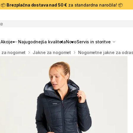
📦
Brezplačna dostava nad 50 €
za standardna naročila! 📦
skanje
Akcije
Najugodnejša kvaliteta
Novo
Servis in storitve
a za nogomet
Jakne za nogomet
Nogometne jakne za odras