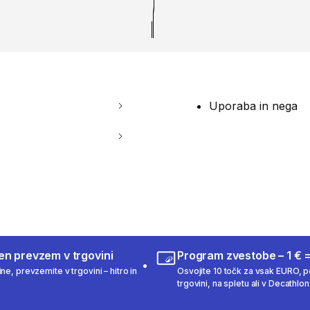
Uporaba in nega
en prevzem v trgovini
Program zvestobe – 1 € =
ne, prevzemite v trgovini – hitro in
Osvojite 10 točk za vsak EURO, po
trgovini, na spletu ali v Decathlon 