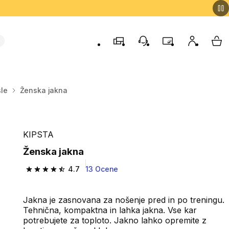
Trgovine
Podporo strankam
Program zvestob
Moj račun
Moj
le
Ženska jakna
KIPSTA
Ženska jakna
4.7
13 Ocene
4.7 od 5 zvezdic from 13 ocene
Jakna je zasnovana za nošenje pred in po treningu.
Tehnična, kompaktna in lahka jakna. Vse kar
potrebujete za toploto. Jakno lahko opremite z