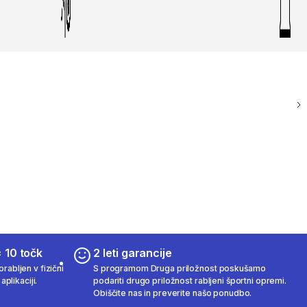
 10 točk
2 leti garancije
rabljen v fizični
S programom Druga priložnost poskušamo
aplikaciji.
podariti drugo priložnost rabljeni športni opremi.
Obiščite nas in preverite našo ponudbo.