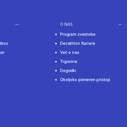
O NAS
Program zvestobe
tkov
Decathlon Kariere
ger
Več o nas
Trgovine
Dogodki
Okoljsko primeren pristop