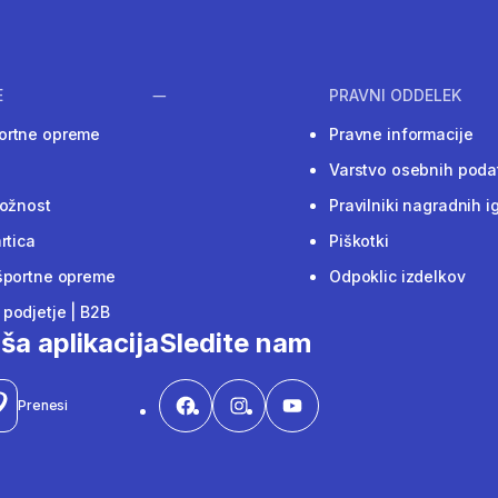
E
PRAVNI ODDELEK
ortne opreme
Pravne informacije
Varstvo osebnih poda
ložnost
Pravilniki nagradnih i
rtica
Piškotki
športne opreme
Odpoklic izdelkov
podjetje | B2B
ša aplikacija
Sledite nam
Prenesi