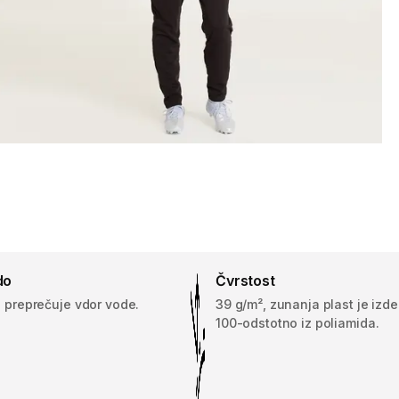
do
Čvrstost
j preprečuje vdor vode.
39 g/m², zunanja plast je izd
100-odstotno iz poliamida.