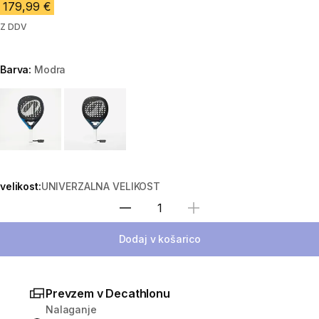
179,99 €
Z DDV
Barva:
Modra
Choose a variant
velikost:
UNIVERZALNA VELIKOST
Izberite količino
Dodaj v košarico
Prevzem v Decathlonu
Nalaganje