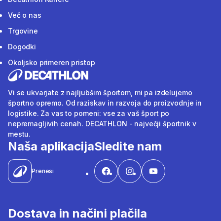
Več o nas
Trgovine
Dogodki
Okoljsko primeren pristop
Vi se ukvarjate z najljubšim športom, mi pa izdelujemo
športno opremo. Od raziskav in razvoja do proizvodnje in
logistike. Za vas to pomeni: vse za vaš šport po
nepremagljivih cenah. DECATHLON - največji športnik v
mestu.
Naša aplikacija
Sledite nam
Prenesi
Dostava in načini plačila