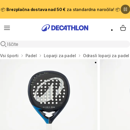
📦
Brezplačna dostava nad 50 €
za standardna naročila! 📦
Meni
Moj
Odpri iskanje
Domov
Vsi športi
Padel
Loparji za padel
Odrasli loparji za padel