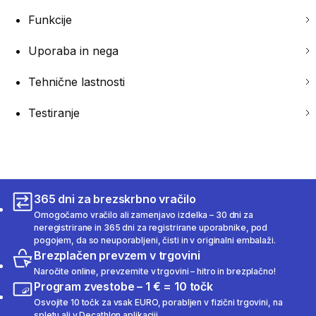
Funkcije
Uporaba in nega
Tehnične lastnosti
Testiranje
365 dni za brezskrbno vračilo
Omogočamo vračilo ali zamenjavo izdelka – 30 dni za
neregistrirane in 365 dni za registrirane uporabnike, pod
pogojem, da so neuporabljeni, čisti in v originalni embalaži.
Brezplačen prevzem v trgovini
Naročite online, prevzemite v trgovini – hitro in brezplačno!
Program zvestobe – 1 € = 10 točk
Osvojite 10 točk za vsak EURO, porabljen v fizični trgovini, na
spletu ali v Decathlon aplikaciji.