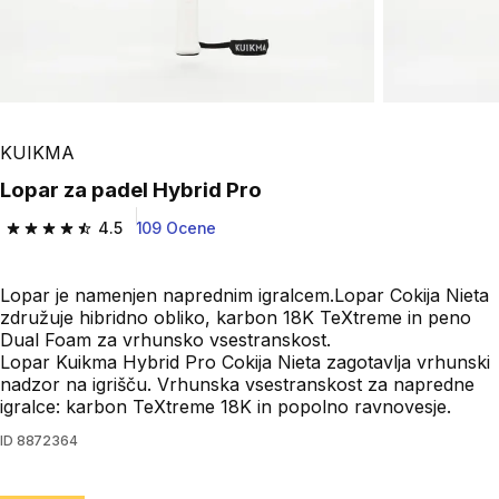
KUIKMA
Lopar za padel Hybrid Pro
4.5
109 Ocene
4.5 od 5 zvezdic from 109 ocene
Lopar je namenjen naprednim igralcem.Lopar Cokija Nieta
združuje hibridno obliko, karbon 18K TeXtreme in peno
Dual Foam za vrhunsko vsestranskost.
Lopar Kuikma Hybrid Pro Cokija Nieta zagotavlja vrhunski
nadzor na igrišču. Vrhunska vsestranskost za napredne
igralce: karbon TeXtreme 18K in popolno ravnovesje.
ID
8872364