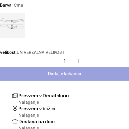
Barva:
Črna
Choose a variant
velikost:
UNIVERZALNA VELIKOST
Izberite količino
Dodaj v košarico
Prevzem v Decathlonu
Nalaganje
Prevzem v bližini
Nalaganje
Dostava na dom
Nalaganje