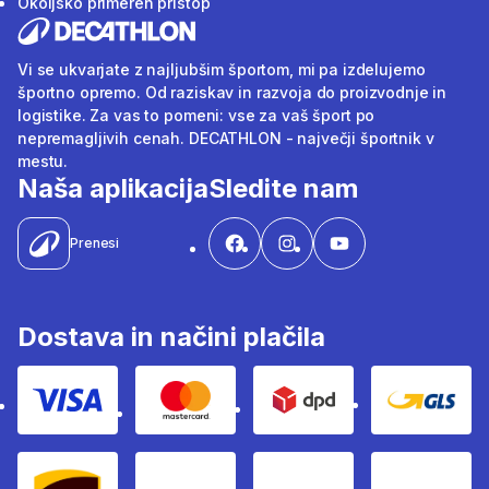
Okoljsko primeren pristop
Vi se ukvarjate z najljubšim športom, mi pa izdelujemo
športno opremo. Od raziskav in razvoja do proizvodnje in
logistike. Za vas to pomeni: vse za vaš šport po
nepremagljivih cenah. DECATHLON - največji športnik v
mestu.
Naša aplikacija
Sledite nam
Prenesi
Dostava in načini plačila
Visa
Mastercard
Dpd
Gls