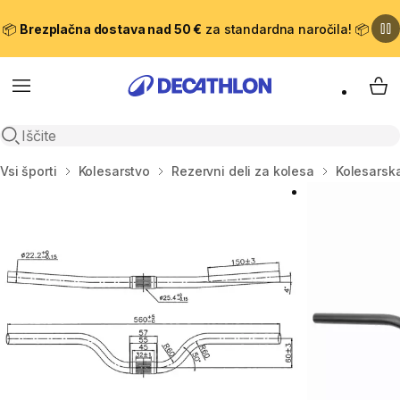
📦
Brezplačna dostava nad 50 €
za standardna naročila! 📦
Meni
Moj
Odpri iskanje
Domov
Vsi športi
Kolesarstvo
Rezervni deli za kolesa
Kolesarska