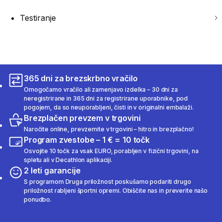
Testiranje
365 dni za brezskrbno vračilo
Omogočamo vračilo ali zamenjavo izdelka – 30 dni za
neregistrirane in 365 dni za registrirane uporabnike, pod
pogojem, da so neuporabljeni, čisti in v originalni embalaži.
Brezplačen prevzem v trgovini
Naročite online, prevzemite v trgovini – hitro in brezplačno!
Program zvestobe – 1 € = 10 točk
Osvojite 10 točk za vsak EURO, porabljen v fizični trgovini, na
spletu ali v Decathlon aplikaciji.
2 leti garancije
S programom Druga priložnost poskušamo podariti drugo
priložnost rabljeni športni opremi. Obiščite nas in preverite našo
ponudbo.