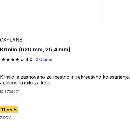
OXYLANE
Krmilo (620 mm, 25,4 mm)
4.0
2 Ocene
4.0 od 5 zvezdic from 2 ocene
Krmilo je zasnovano za mestno in rekreativno kolesarjenje.
Jekleno krmilo za kolo.
ID
8735071
11,99 €
Z DDV