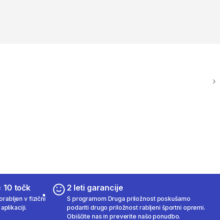
 10 točk
2 leti garancije
rabljen v fizični
S programom Druga priložnost poskušamo
aplikaciji.
podariti drugo priložnost rabljeni športni opremi.
Obiščite nas in preverite našo ponudbo.