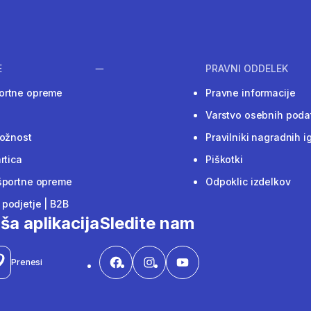
E
PRAVNI ODDELEK
ortne opreme
Pravne informacije
Varstvo osebnih poda
ložnost
Pravilniki nagradnih i
rtica
Piškotki
športne opreme
Odpoklic izdelkov
podjetje | B2B
ša aplikacija
Sledite nam
Prenesi