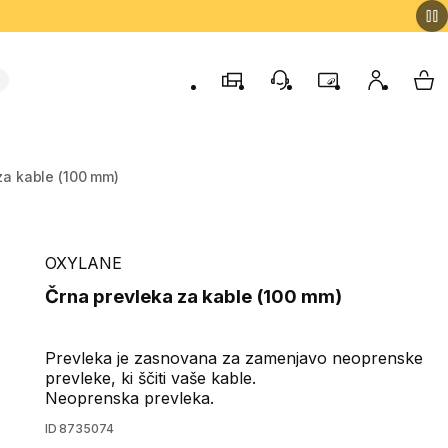
Trgovine
Podporo strankam
Program zvestob
Moj račun
Moj
za kable (100 mm)
OXYLANE
Črna prevleka za kable (100 mm)
Prevleka je zasnovana za zamenjavo neoprenske
prevleke, ki ščiti vaše kable.
Neoprenska prevleka.
ID
8735074