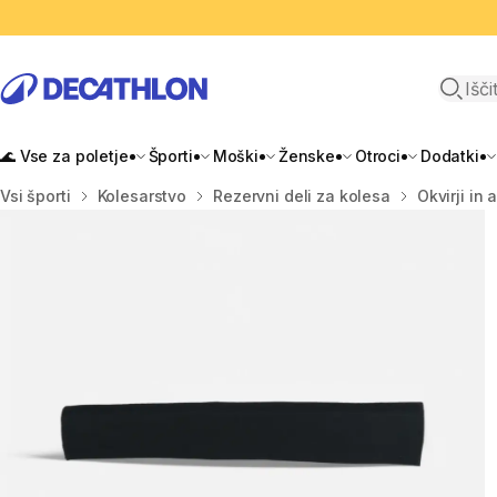
Odpri i
🌊 Vse za poletje
Športi
Moški
Ženske
Otroci
Dodatki
Domov
Vsi športi
Kolesarstvo
Rezervni deli za kolesa
Okvirji in 