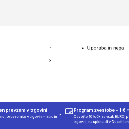
Uporaba in nega
en prevzem v trgovini
Program zvestobe – 1 € =
ne, prevzemite v trgovini – hitro in
Osvojite 10 točk za vsak EURO, po
trgovini, na spletu ali v Decathlon 