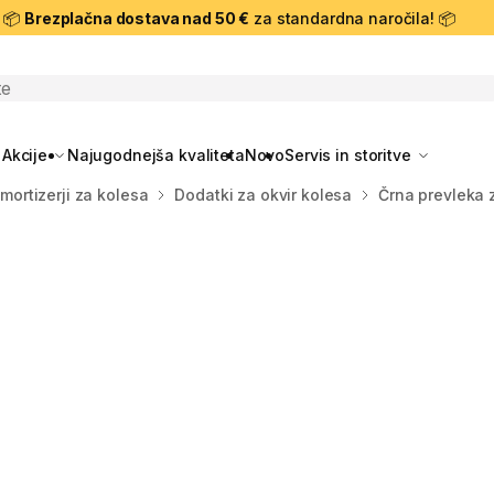
📦
Brezplačna dostava nad 50 €
za standardna naročila! 📦
skanje
Akcije
Najugodnejša kvaliteta
Novo
Servis in storitve
amortizerji za kolesa
Dodatki za okvir kolesa
Črna prevleka 