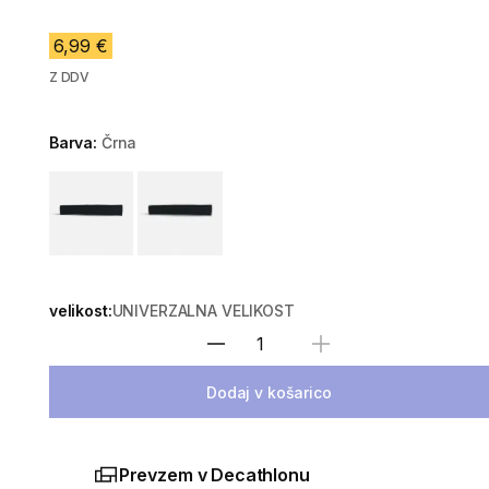
6,99 €
Z DDV
Barva:
Črna
Choose a variant
velikost:
UNIVERZALNA VELIKOST
Izberite količino
Dodaj v košarico
Prevzem v Decathlonu