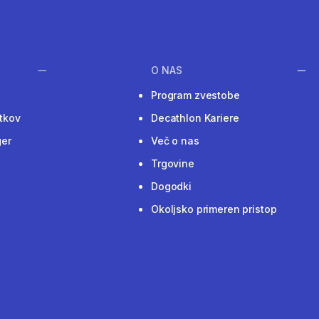
O NAS
Program zvestobe
tkov
Decathlon Kariere
ger
Več o nas
Trgovine
Dogodki
Okoljsko primeren pristop