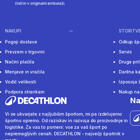
čisti in v originalni embalaži.
NAKUPI
STORITV
Pogoji dostave
Odkup šp
Prevzem v trgovini
Servis
Načini plačila
Druga pri
Menjave in vračila
Darilna ka
Vodič velikosti
Izposoja 
Podpora strankam
Nakup na 
Na
Vi se ukvarjate z najljubšim športom, mi pa izdelujemo
športno opremo. Od raziskav in razvoja do proizvodnje in
logistike. Za vas to pomeni: vse za vaš šport po
nepremagljivih cenah. DECATHLON - največji športnik v