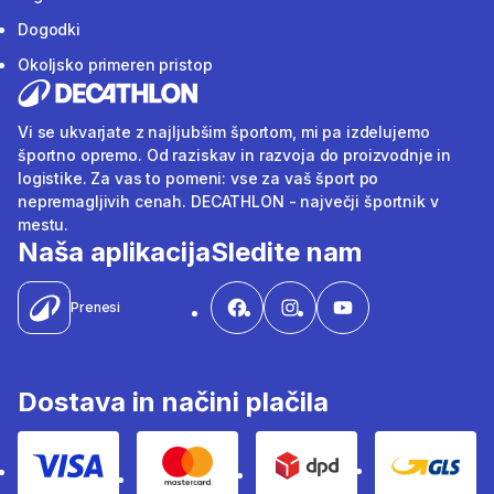
Dogodki
Okoljsko primeren pristop
Vi se ukvarjate z najljubšim športom, mi pa izdelujemo
športno opremo. Od raziskav in razvoja do proizvodnje in
logistike. Za vas to pomeni: vse za vaš šport po
nepremagljivih cenah. DECATHLON - največji športnik v
mestu.
Naša aplikacija
Sledite nam
Prenesi
Dostava in načini plačila
Visa
Mastercard
Dpd
Gls