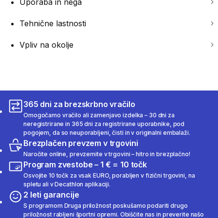
Uporaba in nega
Tehnične lastnosti
Vpliv na okolje
365 dni za brezskrbno vračilo
Omogočamo vračilo ali zamenjavo izdelka – 30 dni za
neregistrirane in 365 dni za registrirane uporabnike, pod
pogojem, da so neuporabljeni, čisti in v originalni embalaži.
Brezplačen prevzem v trgovini
Naročite online, prevzemite v trgovini – hitro in brezplačno!
Program zvestobe – 1 € = 10 točk
Osvojite 10 točk za vsak EURO, porabljen v fizični trgovini, na
spletu ali v Decathlon aplikaciji.
2 leti garancije
S programom Druga priložnost poskušamo podariti drugo
priložnost rabljeni športni opremi. Obiščite nas in preverite našo