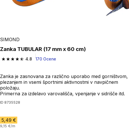
SIMOND
Zanka TUBULAR (17 mm x 60 cm)
4.8
170 Ocene
4.8 od 5 zvezdic from 170 ocene
Zanka je zasnovana za različno uporabo med gorništvom,
plezanjem in vsemi športnimi aktivnostmi v navpičnem
položaju.
Primerna za izdelavo varovališča, vpenjanje v sidrišče itd.
ID
8735528
5,49 €
9,15 €/m