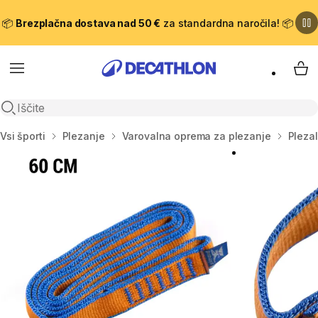
📦
Brezplačna dostava nad 50 €
za standardna naročila! 📦
Meni
Moj
Odpri iskanje
Domov
Vsi športi
Plezanje
Varovalna oprema za plezanje
Plezal