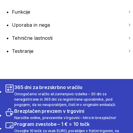
Funkcije
Uporaba in nega
Tehnične lastnosti
Testiranje
365 dni za brezskrbno vračilo
Omogočamo vračilo ali zamenjavo izdelka – 30 dni za
neregistrirane in 365 dni za registrirane uporabnike, pod
pogojem, da so neuporabljeni, čisti in v originalni embalaži.
Brezplačen prevzem v trgovini
Naročite online, prevzemite v trgovini – hitro in brezplačno!
Program zvestobe – 1 € = 10 točk
Osvojite 10 točk za vsak EURO, porabljen v fizični trgovini, na