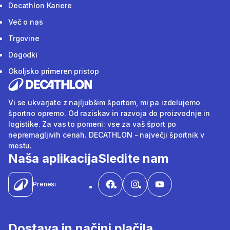
Decathlon Kariere
Več o nas
Trgovine
Dogodki
Okoljsko primeren pristop
Vi se ukvarjate z najljubšim športom, mi pa izdelujemo
športno opremo. Od raziskav in razvoja do proizvodnje in
logistike. Za vas to pomeni: vse za vaš šport po
nepremagljivih cenah. DECATHLON - največji športnik v
mestu.
Naša aplikacija
Sledite nam
Prenesi
Dostava in načini plačila