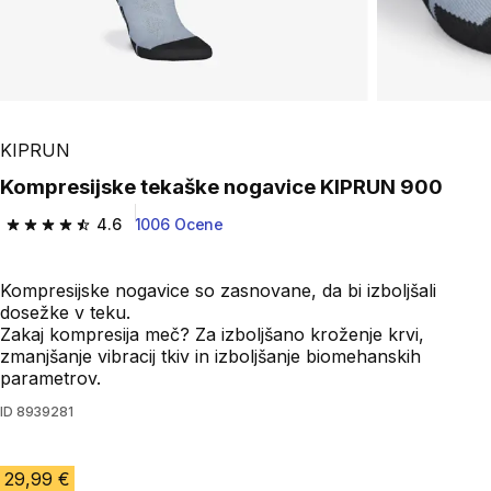
KIPRUN
Kompresijske tekaške nogavice KIPRUN 900
4.6
1006 Ocene
4.6 od 5 zvezdic from 1006 ocene
Kompresijske nogavice so zasnovane, da bi izboljšali
dosežke v teku.
Zakaj kompresija meč? Za izboljšano kroženje krvi,
zmanjšanje vibracij tkiv in izboljšanje biomehanskih
parametrov.
ID
8939281
29,99 €