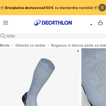
📦
Brezplačna dostava nad 50 €
za standardna naročila! 📦
Meni
Moj
Odpri iskanje
Domov
Moški
Oblačila za moške
Nogavice in aktivno perilo za mo