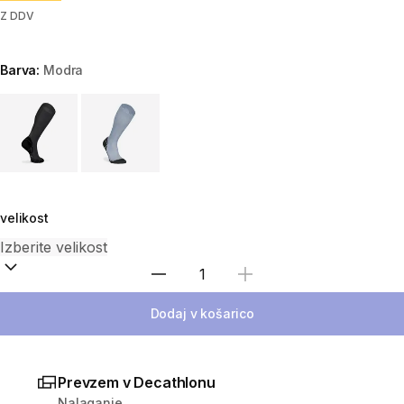
Z DDV
Barva:
Modra
Choose a variant
velikost
Izberite količino
Dodaj v košarico
Prevzem v Decathlonu
Nalaganje