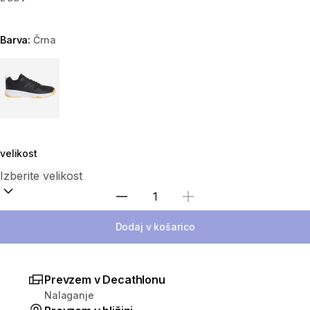
Barva:
Črna
Choose a variant
velikost
Izberite količino
Dodaj v košarico
Prevzem v Decathlonu
Nalaganje