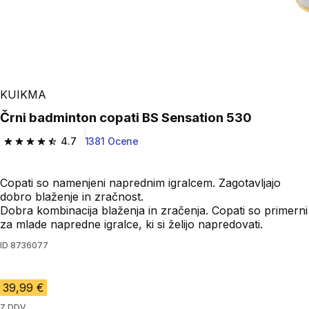
KUIKMA
Črni badminton copati BS Sensation 530
4.7
1381 Ocene
4.7 od 5 zvezdic from 1381 ocene
Copati so namenjeni naprednim igralcem. Zagotavljajo
dobro blaženje in zračnost.
Dobra kombinacija blaženja in zračenja. Copati so primerni
za mlade napredne igralce, ki si želijo napredovati.
ID
8736077
39,99 €
Z DDV