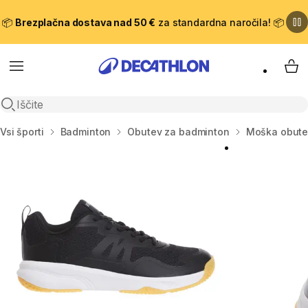
📦
Brezplačna dostava nad 50 €
za standardna naročila! 📦
Meni
Moj
Odpri iskanje
Domov
Vsi športi
Badminton
Obutev za badminton
Moška obute