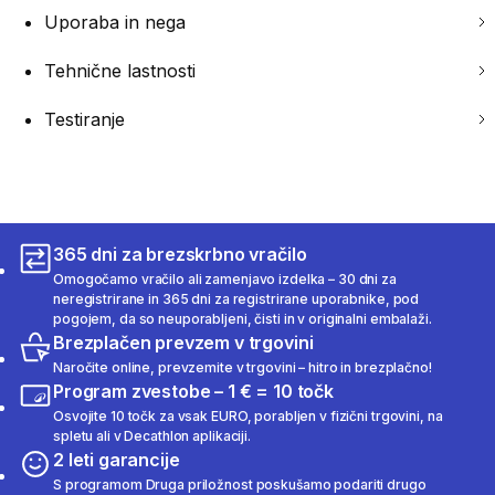
Uporaba in nega
Tehnične lastnosti
Testiranje
365 dni za brezskrbno vračilo
Omogočamo vračilo ali zamenjavo izdelka – 30 dni za
neregistrirane in 365 dni za registrirane uporabnike, pod
pogojem, da so neuporabljeni, čisti in v originalni embalaži.
Brezplačen prevzem v trgovini
Naročite online, prevzemite v trgovini – hitro in brezplačno!
Program zvestobe – 1 € = 10 točk
Osvojite 10 točk za vsak EURO, porabljen v fizični trgovini, na
spletu ali v Decathlon aplikaciji.
2 leti garancije
S programom Druga priložnost poskušamo podariti drugo