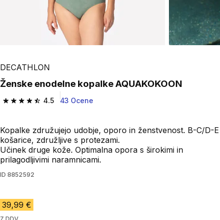
DECATHLON
Ženske enodelne kopalke AQUAKOKOON
4.5
43 Ocene
4.5 od 5 zvezdic from 43 ocene
Kopalke združujejo udobje, oporo in ženstvenost. B-C/D-E
košarice, združljive s protezami.
Učinek druge kože. Optimalna opora s širokimi in
prilagodljivimi naramnicami.
ID
8852592
39,99 €
Z DDV