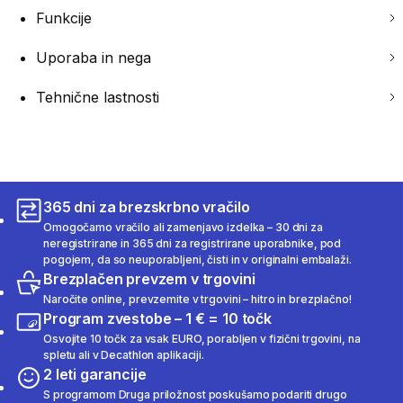
Funkcije
Uporaba in nega
Tehnične lastnosti
365 dni za brezskrbno vračilo
Omogočamo vračilo ali zamenjavo izdelka – 30 dni za
neregistrirane in 365 dni za registrirane uporabnike, pod
pogojem, da so neuporabljeni, čisti in v originalni embalaži.
Brezplačen prevzem v trgovini
Naročite online, prevzemite v trgovini – hitro in brezplačno!
Program zvestobe – 1 € = 10 točk
Osvojite 10 točk za vsak EURO, porabljen v fizični trgovini, na
spletu ali v Decathlon aplikaciji.
2 leti garancije
S programom Druga priložnost poskušamo podariti drugo