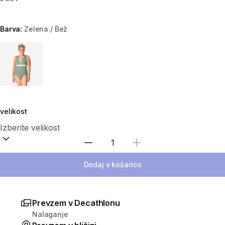
Barva:
Zelena / Bež
Choose a variant
velikost
Izberite količino
Dodaj v košarico
Prevzem v Decathlonu
Nalaganje