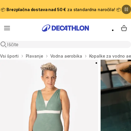
📦
Brezplačna dostava nad 50 €
za standardna naročila! 📦
Meni
Moj
Odpri iskanje
Domov
Vsi športi
Plavanje
Vodna aerobika
Kopalke za vodno ae