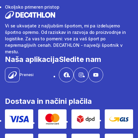
Okoljsko primeren pristop
Vi se ukvarjate z najljubšim športom, mi pa izdelujemo
športno opremo. Od raziskav in razvoja do proizvodnje in
logistike. Za vas to pomeni: vse za vaš šport po
nepremagljivih cenah. DECATHLON - največji športnik v
mestu.
Naša aplikacija
Sledite nam
Prenesi
Dostava in načini plačila
Visa
Mastercard
Dpd
Gls