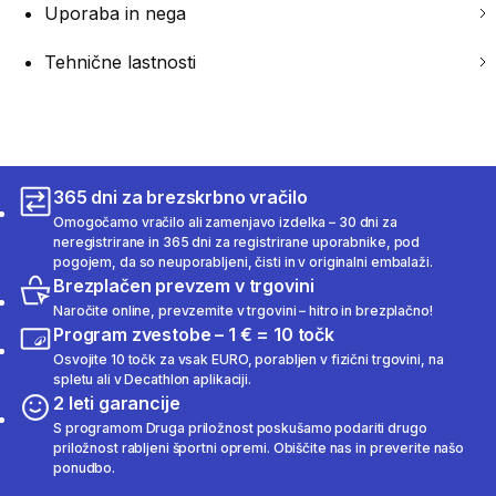
Uporaba in nega
Tehnične lastnosti
365 dni za brezskrbno vračilo
Omogočamo vračilo ali zamenjavo izdelka – 30 dni za
neregistrirane in 365 dni za registrirane uporabnike, pod
pogojem, da so neuporabljeni, čisti in v originalni embalaži.
Brezplačen prevzem v trgovini
Naročite online, prevzemite v trgovini – hitro in brezplačno!
Program zvestobe – 1 € = 10 točk
Osvojite 10 točk za vsak EURO, porabljen v fizični trgovini, na
spletu ali v Decathlon aplikaciji.
2 leti garancije
S programom Druga priložnost poskušamo podariti drugo
priložnost rabljeni športni opremi. Obiščite nas in preverite našo
ponudbo.