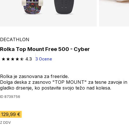
DECATHLON
Rolka Top Mount Free 500 - Cyber
4.3
3 Ocene
4.3 od 5 zvezdic from 3 ocene
Rolka je zasnovana za freeride.
Dolga deska z zasnovo "TOP MOUNT" za tesne zavoje in
gladko drsenje, ko postavite svojo težo nad kolesa.
ID
8739756
129,99 €
Z DDV