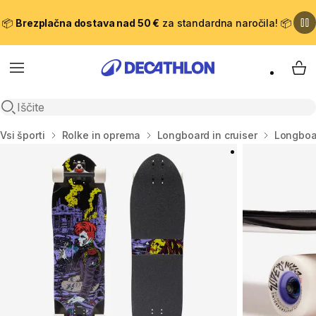
📦
Brezplačna dostava nad 50 €
za standardna naročila! 📦
Meni
Moj
Odpri iskanje
Domov
Vsi športi
Rolke in oprema
Longboard in cruiser
Longboa