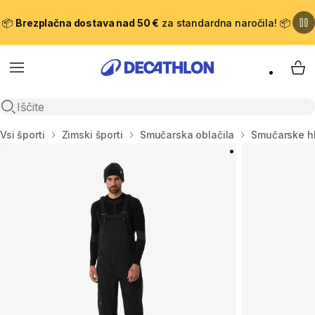
📦
Brezplačna dostava nad 50 €
za standardna naročila! 📦
Meni
Moj
Odpri iskanje
Domov
Vsi športi
Zimski športi
Smučarska oblačila
Smučarske h