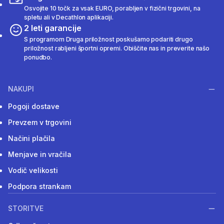
Osvojite 10 točk za vsak EURO, porabljen v fizični trgovini, na
spletu ali v Decathlon aplikaciji.
2 leti garancije
S programom Druga priložnost poskušamo podariti drugo
priložnost rabljeni športni opremi. Obiščite nas in preverite našo
ponudbo.
NAKUPI
Pogoji dostave
Prevzem v trgovini
Načini plačila
Menjave in vračila
Vodič velikosti
Podpora strankam
STORITVE