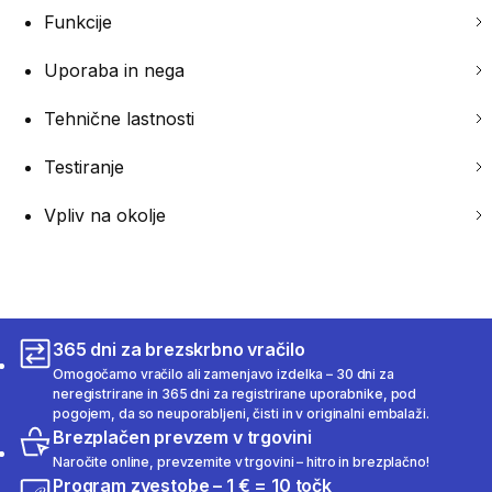
Funkcije
Uporaba in nega
Tehnične lastnosti
Testiranje
Vpliv na okolje
365 dni za brezskrbno vračilo
Omogočamo vračilo ali zamenjavo izdelka – 30 dni za
neregistrirane in 365 dni za registrirane uporabnike, pod
pogojem, da so neuporabljeni, čisti in v originalni embalaži.
Brezplačen prevzem v trgovini
Naročite online, prevzemite v trgovini – hitro in brezplačno!
Program zvestobe – 1 € = 10 točk