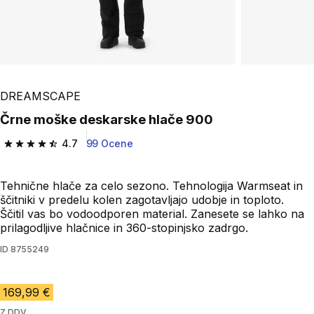
DREAMSCAPE
Črne moške deskarske hlače 900
4.7
99 Ocene
4.7 od 5 zvezdic from 99 ocene
Tehnične hlače za celo sezono. Tehnologija Warmseat in
ščitniki v predelu kolen zagotavljajo udobje in toploto.
Ščitil vas bo vodoodporen material. Zanesete se lahko na
prilagodljive hlačnice in 360-stopinjsko zadrgo.
ID
8755249
169,99 €
Z DDV