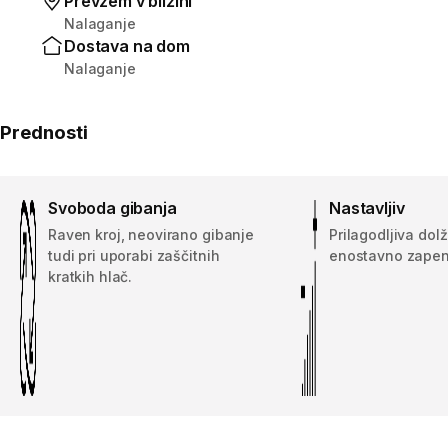
Prevzem v bližini
Nalaganje
Dostava na dom
Nalaganje
Prednosti
Svoboda gibanja
Nastavljiv
Raven kroj, neovirano gibanje
Prilagodljiva dol
tudi pri uporabi zaščitnih
enostavno zapenj
kratkih hlač.