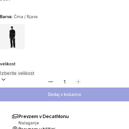
Barva:
Črna / Rjava
Choose a variant
velikost
Izberite količino
Dodaj v košarico
Prevzem v Decathlonu
Nalaganje