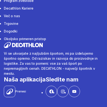
Program zvestobe
Decathlon Kariere
Več o nas
Trgovine
Dogodki
Okoljsko primeren pristop
Vi se ukvarjate z najljubšim športom, mi pa izdelujemo
športno opremo. Od raziskav in razvoja do proizvodnje in
logistike. Za vas to pomeni: vse za vaš šport po
nepremagljivih cenah. DECATHLON - največji športnik v
mestu.
Naša aplikacija
Sledite nam
Prenesi