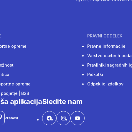
E
PRAVNI ODDELEK
ortne opreme
Pravne informacije
Varstvo osebnih poda
ložnost
Pravilniki nagradnih i
rtica
Piškotki
športne opreme
Odpoklic izdelkov
podjetje | B2B
ša aplikacija
Sledite nam
Prenesi