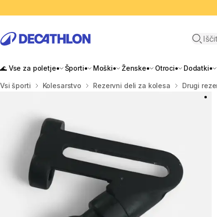
Odpri i
🌊 Vse za poletje
Športi
Moški
Ženske
Otroci
Dodatki
Domov
Vsi športi
Kolesarstvo
Rezervni deli za kolesa
Drugi reze