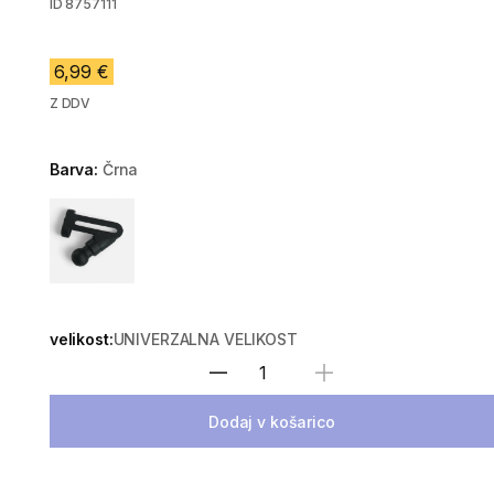
ID
8757111
6,99 €
Z DDV
Barva:
Črna
Choose a variant
velikost:
UNIVERZALNA VELIKOST
Izberite količino
Dodaj v košarico