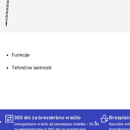
Funkcije
Tehnične lastnosti
365 dni za brezskrbno vračilo
Brezplač
Omogočamo vračilo ali zamenjavo izdelka – 30 dni
Naročite onli
za neregistrirane in 365 dni za registrirane
brezplačno!