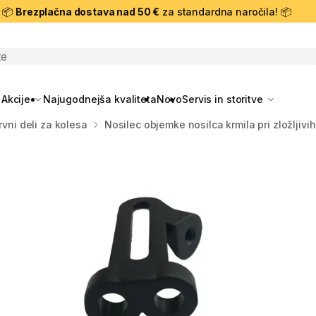
📦
Brezplačna dostava nad 50 €
za standardna naročila! 📦
skanje
Akcije
Najugodnejša kvaliteta
Novo
Servis in storitve
rvni deli za kolesa
Nosilec objemke nosilca krmila pri zložljivi