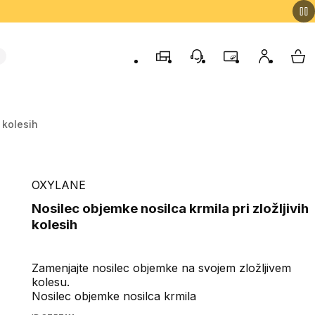
Trgovine
Podporo strankam
Program zvestob
Moj račun
Moj
h kolesih
OXYLANE
Nosilec objemke nosilca krmila pri zložljivih
kolesih
Zamenjajte nosilec objemke na svojem zložljivem
kolesu.
Nosilec objemke nosilca krmila