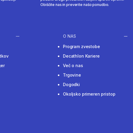
Obiščite nas in preverite našo ponudbo.
O NAS
Program zvestobe
tkov
Decathlon Kariere
ger
Več o nas
Trgovine
Dogodki
Okoljsko primeren pristop