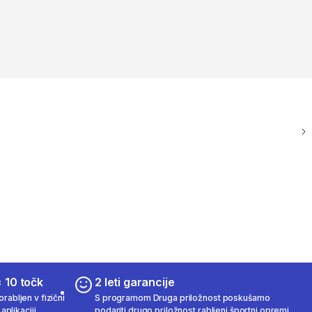
 10 točk
2 leti garancije
rabljen v fizični
S programom Druga priložnost poskušamo
aplikaciji.
podariti drugo priložnost rabljeni športni opremi.