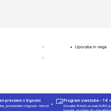
Uporaba in nega
en prevzem v trgovini
Program zvestobe – 1 € =
ne, prevzemite v trgovini – hitro in
Osvojite 10 točk za vsak EURO, po
trgovini, na spletu ali v Decathlon 