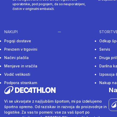
uporabnike, pod pogojem, da so neuporabljeni,
čisti in v originalni embalaži.
NAKUPI
STORITV
Pogoji dostave
Odkup šp
Prevzem v trgovini
Servis
Načini plačila
Druga pri
Menjave in vračila
Darilna ka
Vodič velikosti
Izposoja 
Podpora strankam
Nakup na 
Na
Vi se ukvarjate z najljubšim športom, mi pa izdelujemo
športno opremo. Od raziskav in razvoja do proizvodnje in
logistike. Za vas to pomeni: vse za vaš šport po