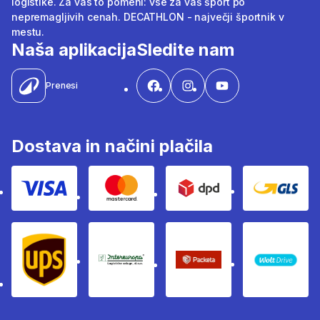
logistike. Za vas to pomeni: vse za vaš šport po
nepremagljivih cenah. DECATHLON - največji športnik v
mestu.
Naša aplikacija
Sledite nam
Prenesi
Dostava in načini plačila
Visa
Mastercard
Dpd
Gls
Ups
Intereuropa
Packeta Sledenje pošilj
WOLT