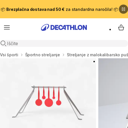
📦
Brezplačna dostava nad 50 €
za standardna naročila! 📦
Meni
Moj
Odpri iskanje
Domov
Vsi športi
Športno streljanje
Streljanje z malokalibarsko pu