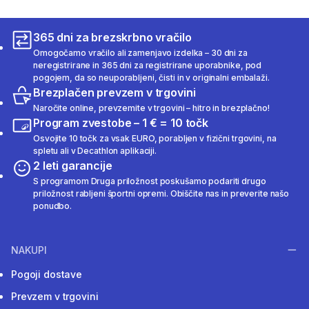
365 dni za brezskrbno vračilo
Omogočamo vračilo ali zamenjavo izdelka – 30 dni za
neregistrirane in 365 dni za registrirane uporabnike, pod
pogojem, da so neuporabljeni, čisti in v originalni embalaži.
Brezplačen prevzem v trgovini
Naročite online, prevzemite v trgovini – hitro in brezplačno!
Program zvestobe – 1 € = 10 točk
Osvojite 10 točk za vsak EURO, porabljen v fizični trgovini, na
spletu ali v Decathlon aplikaciji.
2 leti garancije
S programom Druga priložnost poskušamo podariti drugo
priložnost rabljeni športni opremi. Obiščite nas in preverite našo
ponudbo.
NAKUPI
Pogoji dostave
Prevzem v trgovini