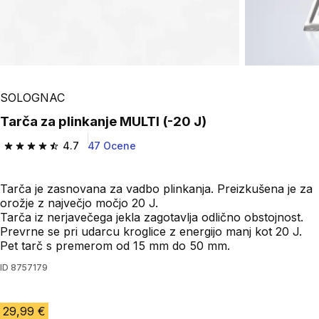
SOLOGNAC
Tarča za plinkanje MULTI (-20 J)
4.7
47 Ocene
4.7 od 5 zvezdic from 47 ocene
Tarča je zasnovana za vadbo plinkanja. Preizkušena je za
orožje z največjo močjo 20 J.
Tarča iz nerjavečega jekla zagotavlja odlično obstojnost.
Prevrne se pri udarcu kroglice z energijo manj kot 20 J.
Pet tarč s premerom od 15 mm do 50 mm.
ID
8757179
29,99 €