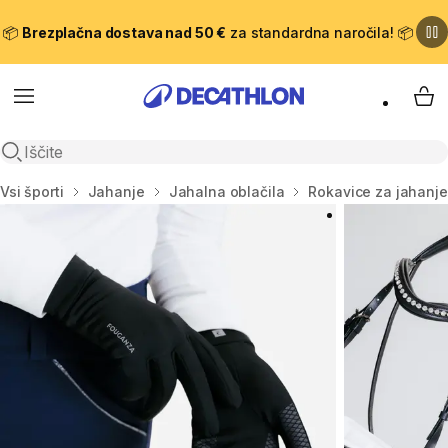
📦
Brezplačna dostava nad 50 €
za standardna naročila! 📦
Meni
Moj
Odpri iskanje
Domov
Vsi športi
Jahanje
Jahalna oblačila
Rokavice za jahanje