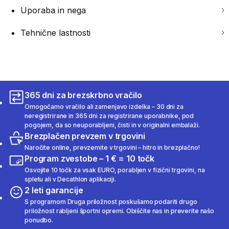
Uporaba in nega
Tehnične lastnosti
365 dni za brezskrbno vračilo
Omogočamo vračilo ali zamenjavo izdelka – 30 dni za
neregistrirane in 365 dni za registrirane uporabnike, pod
pogojem, da so neuporabljeni, čisti in v originalni embalaži.
Brezplačen prevzem v trgovini
Naročite online, prevzemite v trgovini – hitro in brezplačno!
Program zvestobe – 1 € = 10 točk
Osvojite 10 točk za vsak EURO, porabljen v fizični trgovini, na
spletu ali v Decathlon aplikaciji.
2 leti garancije
S programom Druga priložnost poskušamo podariti drugo
priložnost rabljeni športni opremi. Obiščite nas in preverite našo
ponudbo.