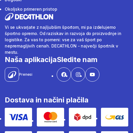
Okoljsko primeren pristop
Vi se ukvarjate z najljubšim športom, mi pa izdelujemo
športno opremo. Od raziskav in razvoja do proizvodnje in
logistike. Za vas to pomeni: vse za vaš šport po
nepremagljivih cenah. DECATHLON - največji športnik v
mestu.
Naša aplikacija
Sledite nam
Prenesi
Dostava in načini plačila
Visa
Mastercard
Dpd
Gls