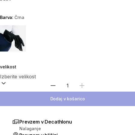
Barva:
Črna
Choose a variant
velikost
Izberite količino
Dodaj v košarico
Prevzem v Decathlonu
Nalaganje