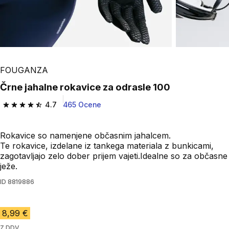
FOUGANZA
Črne jahalne rokavice za odrasle 100
4.7
465 Ocene
4.7 od 5 zvezdic from 465 ocene
Rokavice so namenjene občasnim jahalcem.
Te rokavice, izdelane iz tankega materiala z bunkicami,
zagotavljajo zelo dober prijem vajeti.Idealne so za občasne
ježe.
ID
8819886
8,99 €
Z DDV