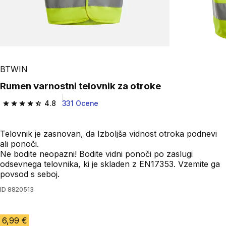
BTWIN
Rumen varnostni telovnik za otroke
4.8
331 Ocene
4.8 od 5 zvezdic from 331 ocene
Telovnik je zasnovan, da Izboljša vidnost otroka podnevi
ali ponoči.
Ne bodite neopazni! Bodite vidni ponoči po zaslugi
odsevnega telovnika, ki je skladen z EN17353. Vzemite ga
povsod s seboj.
ID
8820513
6,99 €