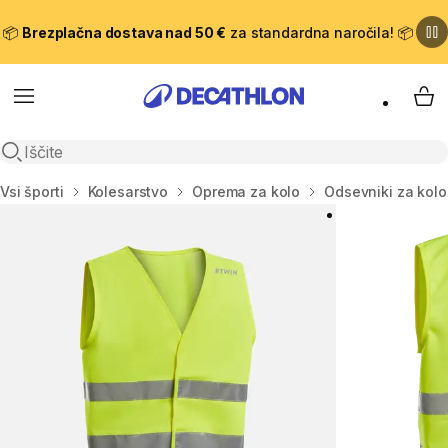
📦
Brezplačna dostava nad 50 €
za standardna naročila! 📦
Meni
Moj
Odpri iskanje
Domov
Vsi športi
Kolesarstvo
Oprema za kolo
Odsevniki za kolo