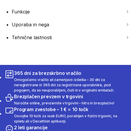
Funkcije
Uporaba in nega
Tehnične lastnosti
365 dni za brezskrbno vračilo
Omogočamo vračilo ali zamenjavo izdelka – 30 dni za
neregistrirane in 365 dni za registrirane uporabnike, pod
pogojem, da so neuporabljeni, čisti in v originalni embalaži.
Brezplačen prevzem v trgovini
Naročite online, prevzemite v trgovini – hitro in brezplačno!
Program zvestobe – 1 € = 10 točk
Osvojite 10 točk za vsak EURO, porabljen v fizični trgovini, na
spletu ali v Decathlon aplikaciji.
2 leti garancije