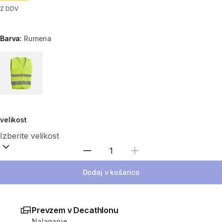
Z DDV
Barva:
Rumena
Choose a variant
velikost
Izberite količino
Dodaj v košarico
Prevzem v Decathlonu
Nalaganje