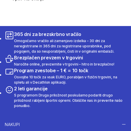
365 dni za brezskrbno vračilo
Omogočamo vračilo ali zamenjavo izdelka – 30 dni za
neregistrirane in 365 dni za registrirane uporabnike, pod
pogojem, da so neuporabljeni, čisti in v originalni embalaži.
Brezplačen prevzem v trgovini
Naročite online, prevzemite v trgovini – hitro in brezplačno!
Program zvestobe – 1 € = 10 točk
Osvojite 10 točk za vsak EURO, porabljen v fizični trgovini, na
spletu ali v Decathlon aplikaciji.
2 leti garancije
S programom Druga priložnost poskušamo podariti drugo
priložnost rabljeni športni opremi. Obiščite nas in preverite našo
ponudbo.
NAKUPI