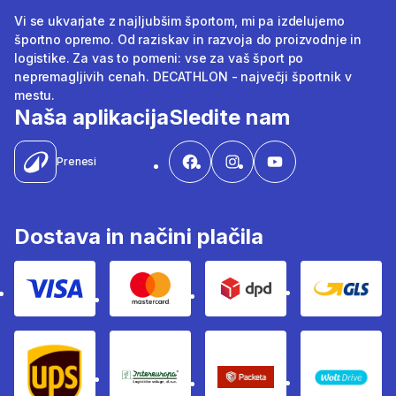
Vi se ukvarjate z najljubšim športom, mi pa izdelujemo
športno opremo. Od raziskav in razvoja do proizvodnje in
logistike. Za vas to pomeni: vse za vaš šport po
nepremagljivih cenah. DECATHLON - največji športnik v
mestu.
Naša aplikacija
Sledite nam
Prenesi
Dostava in načini plačila
Visa
Mastercard
Dpd
Gls
Ups
Intereuropa
Packeta Sledenje pošilj
WOLT