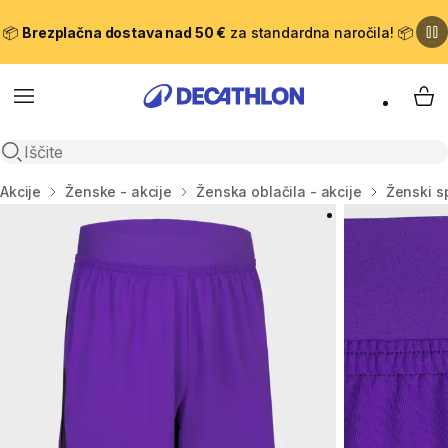
📦
Brezplačna dostava nad 50 €
za standardna naročila! 📦
Meni
Moj
Odpri iskanje
Domov
Akcije
Ženske - akcije
Ženska oblačila - akcije
Ženski sp