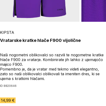
KIPSTA
Vratarske kratke hlače F900 vijolične
Naši nogometni oblikovalci so razvili te nogometne kratke
hlače F900 za vratarje. Kombinirate jih lahko z ujemajočo
majico F900.
Pomembno je, da je vratar med tekmo videti elegantno,
zato so naši oblikovalci oblikovali ta imeniten dres, ki se
ujema s kratkimi hlačami.
ID
8820646
14,99 €