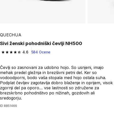
QUECHUA
Sivi ženski pohodniški čevlji NH500
4.6
584 Ocene
4.6 od 5 zvezdic from 584 ocene
Čevlji so zasnovani za udobno hojo. So usnjeni, imajo
mehak predel gležnja in brezšivni petni del. Ker so
vodoodporni, bodo vaša stopala med hojo ostala suha.
Podplat čevljev zagotavlja dobro blaženje in oprijem, visok
zgornji del pa oporo… vse lastnosti so združene za
brezskrbno pohodništvo po nižinah, gozdovih ali
sredogorju.
ID
8851466