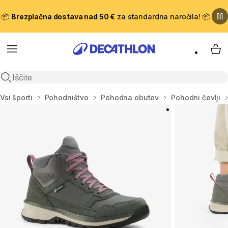
📦
Brezplačna dostava nad 50 €
za standardna naročila! 📦
Meni
Moj
Odpri iskanje
Domov
Vsi športi
Pohodništvo
Pohodna obutev
Pohodni čevlji