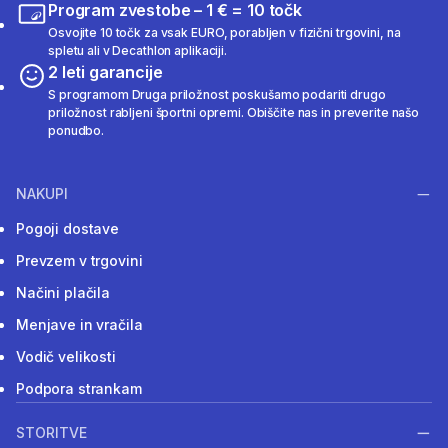
Program zvestobe – 1 € = 10 točk
Osvojite 10 točk za vsak EURO, porabljen v fizični trgovini, na
spletu ali v Decathlon aplikaciji.
2 leti garancije
S programom Druga priložnost poskušamo podariti drugo
priložnost rabljeni športni opremi. Obiščite nas in preverite našo
ponudbo.
NAKUPI
Pogoji dostave
Prevzem v trgovini
Načini plačila
Menjave in vračila
Vodič velikosti
Podpora strankam
STORITVE