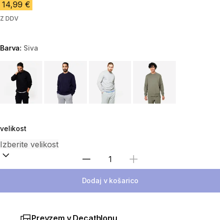
14,99 €
Z DDV
Barva:
Siva
Choose a variant
velikost
Izberite količino
Dodaj v košarico
Prevzem v Decathlonu