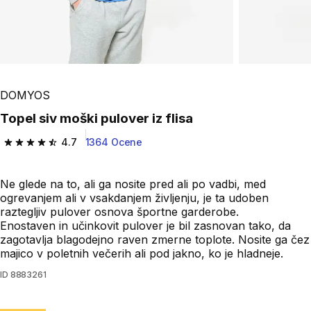
DOMYOS
Topel siv moški pulover iz flisa
4.7
1364 Ocene
4.7 od 5 zvezdic from 1364 ocene
Ne glede na to, ali ga nosite pred ali po vadbi, med
ogrevanjem ali v vsakdanjem življenju, je ta udoben
raztegljiv pulover osnova športne garderobe.
Enostaven in učinkovit pulover je bil zasnovan tako, da
zagotavlja blagodejno raven zmerne toplote. Nosite ga čez
majico v poletnih večerih ali pod jakno, ko je hladneje.
ID
8883261