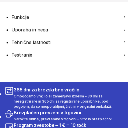
Funkcije
Uporaba in nega
Tehnične lastnosti
Testiranje
365 dni za brezskrbno vračilo
Omogočamo vračilo ali zamenjavo izdelka – 30 dni za
neregistrirane in 365 dni za registrirane uporabnike, pod
pogojem, da so neuporabljeni, čisti in v originalni embalaži.
Brezplačen prevzem v trgovini
Naročite online, prevzemite v trgovini – hitro in brezplačno!
Program zvestobe – 1 € = 10 točk