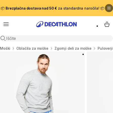
📦
Brezplačna dostava nad 50 €
za standardna naročila! 📦
Meni
Moj
Odpri iskanje
Domov
Moški
Oblačila za moške
Zgornji deli za moške
Puloverj