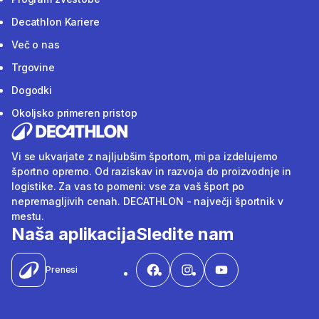
Decathlon Kariere
Več o nas
Trgovine
Dogodki
Okoljsko primeren pristop
Vi se ukvarjate z najljubšim športom, mi pa izdelujemo
športno opremo. Od raziskav in razvoja do proizvodnje in
logistike. Za vas to pomeni: vse za vaš šport po
nepremagljivih cenah. DECATHLON - največji športnik v
mestu.
Naša aplikacija
Sledite nam
Prenesi