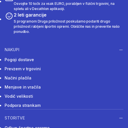
Osvojite 10 točk za vsak EURO, porabljen v fizični trgovini, na
spletu ali v Decathlon aplikaciji.
2 leti garancije
S programom Druga priložnost poskušamo podariti drugo
priložnost rabljeni športni opremi. Obiščite nas in preverite našo
ponudbo.
NAKUPI
Pogoji dostave
Prevzem v trgovini
Načini plačila
Menjave in vračila
Vodič velikosti
Podpora strankam
STORITVE
Odkup športne opreme