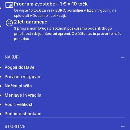
Program zvestobe – 1 € = 10 točk
Osvojite 10 točk za vsak EURO, porabljen v fizični trgovini, na
spletu ali v Decathlon aplikaciji.
2 leti garancije
S programom Druga priložnost poskušamo podariti drugo
priložnost rabljeni športni opremi. Obiščite nas in preverite našo
ponudbo.
NAKUPI
Pogoji dostave
Prevzem v trgovini
Načini plačila
Menjave in vračila
Vodič velikosti
Podpora strankam
STORITVE