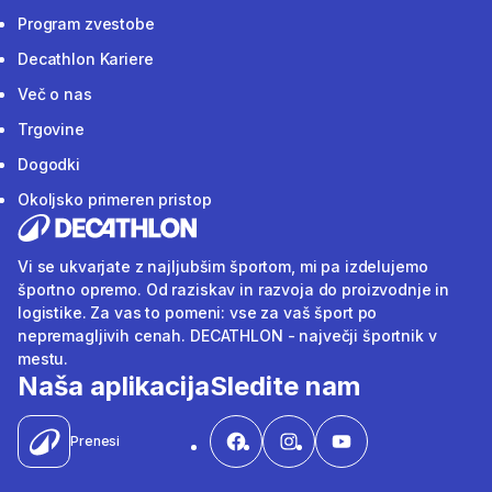
Program zvestobe
Decathlon Kariere
Več o nas
Trgovine
Dogodki
Okoljsko primeren pristop
Vi se ukvarjate z najljubšim športom, mi pa izdelujemo
športno opremo. Od raziskav in razvoja do proizvodnje in
logistike. Za vas to pomeni: vse za vaš šport po
nepremagljivih cenah. DECATHLON - največji športnik v
mestu.
Naša aplikacija
Sledite nam
Prenesi