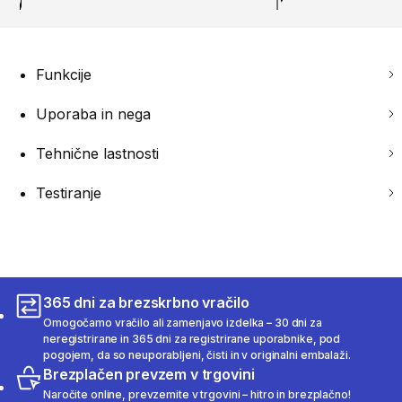
Funkcije
Uporaba in nega
Tehnične lastnosti
Testiranje
365 dni za brezskrbno vračilo
Omogočamo vračilo ali zamenjavo izdelka – 30 dni za
neregistrirane in 365 dni za registrirane uporabnike, pod
pogojem, da so neuporabljeni, čisti in v originalni embalaži.
Brezplačen prevzem v trgovini
Naročite online, prevzemite v trgovini – hitro in brezplačno!