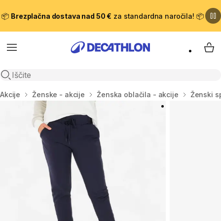
📦
Brezplačna dostava nad 50 €
za standardna naročila! 📦
Meni
Moj
Odpri iskanje
Domov
Akcije
Ženske - akcije
Ženska oblačila - akcije
Ženski sp