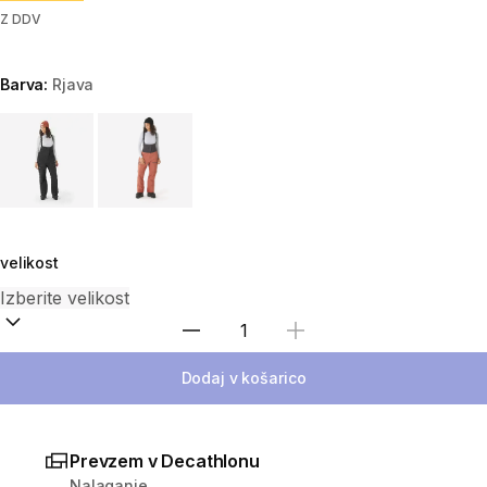
Z DDV
Barva:
Rjava
Choose a variant
velikost
Izberite količino
Dodaj v košarico
Prevzem v Decathlonu
Nalaganje