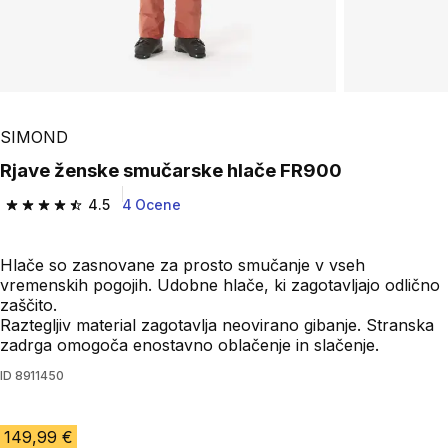
SIMOND
Rjave ženske smučarske hlače FR900
4.5
4 Ocene
4.5 od 5 zvezdic from 4 ocene
Hlače so zasnovane za prosto smučanje v vseh
vremenskih pogojih. Udobne hlače, ki zagotavljajo odlično
zaščito.
Raztegljiv material zagotavlja neovirano gibanje. Stranska
zadrga omogoča enostavno oblačenje in slačenje.
ID
8911450
149,99 €