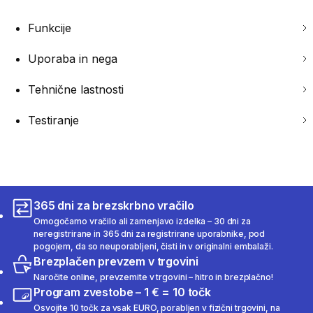
Funkcije
Uporaba in nega
Tehnične lastnosti
Testiranje
365 dni za brezskrbno vračilo
Omogočamo vračilo ali zamenjavo izdelka – 30 dni za
neregistrirane in 365 dni za registrirane uporabnike, pod
pogojem, da so neuporabljeni, čisti in v originalni embalaži.
Brezplačen prevzem v trgovini
Naročite online, prevzemite v trgovini – hitro in brezplačno!
Program zvestobe – 1 € = 10 točk
Osvojite 10 točk za vsak EURO, porabljen v fizični trgovini, na