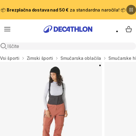
📦
Brezplačna dostava nad 50 €
za standardna naročila! 📦
Meni
Moj
Odpri iskanje
Domov
Vsi športi
Zimski športi
Smučarska oblačila
Smučarske h