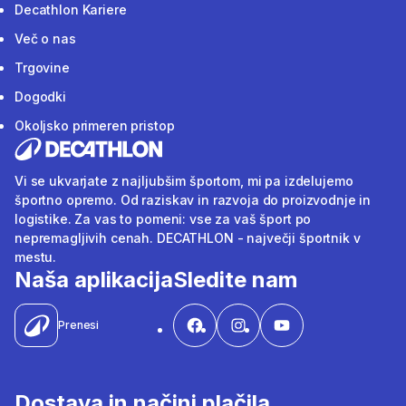
Decathlon Kariere
Več o nas
Trgovine
Dogodki
Okoljsko primeren pristop
Vi se ukvarjate z najljubšim športom, mi pa izdelujemo
športno opremo. Od raziskav in razvoja do proizvodnje in
logistike. Za vas to pomeni: vse za vaš šport po
nepremagljivih cenah. DECATHLON - največji športnik v
mestu.
Naša aplikacija
Sledite nam
Prenesi
Dostava in načini plačila