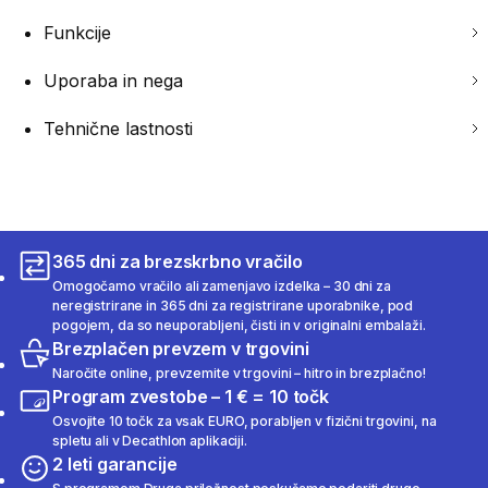
Funkcije
Uporaba in nega
Tehnične lastnosti
365 dni za brezskrbno vračilo
Omogočamo vračilo ali zamenjavo izdelka – 30 dni za
neregistrirane in 365 dni za registrirane uporabnike, pod
pogojem, da so neuporabljeni, čisti in v originalni embalaži.
Brezplačen prevzem v trgovini
Naročite online, prevzemite v trgovini – hitro in brezplačno!
Program zvestobe – 1 € = 10 točk
Osvojite 10 točk za vsak EURO, porabljen v fizični trgovini, na
spletu ali v Decathlon aplikaciji.
2 leti garancije