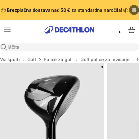
📦
Brezplačna dostava nad 50 €
za standardna naročila! 📦
Meni
Moj
Odpri iskanje
Domov
Vsi športi
Golf
Palice za golf
Golf palice za levičarje