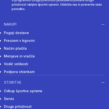
S programom Druga priložnost poskušamo podariti drugo
priložnost rabljeni športni opremi. Obiščite nas in preverite našo
ponudbo.
NAKUPI
Pogoji dostave
Prevzem v trgovini
Načini plačila
Menjave in vračila
Vodič velikosti
Podpora strankam
STORITVE
Odkup športne opreme
Servis
Druga priložnost