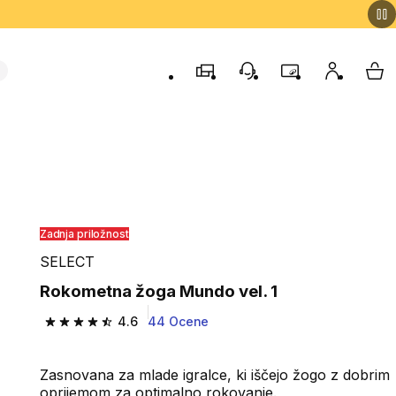
Trgovine
Podporo strankam
Program zvestob
Moj račun
Moj
Zadnja priložnost
SELECT
Rokometna žoga Mundo vel. 1
4.6
44 Ocene
4.6 od 5 zvezdic from 44 ocene
Zasnovana za mlade igralce, ki iščejo žogo z dobrim
oprijemom za optimalno rokovanje.