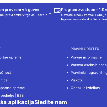
en prevzem v trgovini
Program zvestobe – 1 € =
ne, prevzemite v trgovini – hitro in
Osvojite 10 točk za vsak EURO, po
trgovini, na spletu ali v Decathlon 
E
PRAVNI ODDELEK
ortne opreme
Pravne informacije
Varstvo osebnih poda
ložnost
Pravilniki nagradnih i
rtica
Piškotki
športne opreme
Odpoklic izdelkov
podjetje | B2B
ša aplikacija
Sledite nam