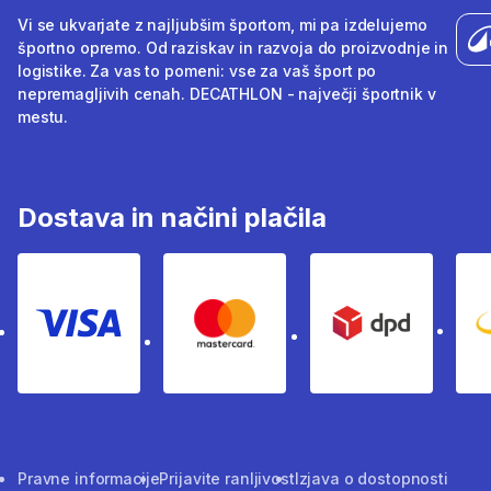
Vi se ukvarjate z najljubšim športom, mi pa izdelujemo
športno opremo. Od raziskav in razvoja do proizvodnje in
logistike. Za vas to pomeni: vse za vaš šport po
nepremagljivih cenah. DECATHLON - največji športnik v
mestu.
Dostava in načini plačila
Visa
Mastercard
Dpd
Pravne informacije
Prijavite ranljivost
Izjava o dostopnosti