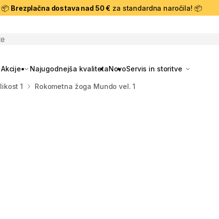
📦
Brezplačna dostava nad 50 €
za standardna naročila! 📦
skanje
Akcije
Najugodnejša kvaliteta
Novo
Servis in storitve
ikost 1
Rokometna žoga Mundo vel. 1