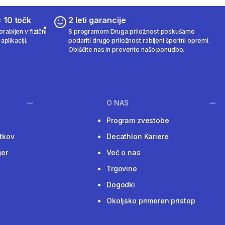
 10 točk
2 leti garancije
rabljen v fizični
S programom Druga priložnost poskušamo
aplikaciji.
podariti drugo priložnost rabljeni športni opremi.
Obiščite nas in preverite našo ponudbo.
O NAS
Program zvestobe
tkov
Decathlon Kariere
ger
Več o nas
Trgovine
Dogodki
Okoljsko primeren pristop