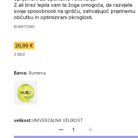
Z ali brez lepila vam ta žoga omogoča, da razvijete
svoje sposobnosti na igrišču, zahvaljujoč prijetnemu
občutku in optimizirani okroglosti.
ID
8917280
26,99 €
Z DDV
Barva:
Rumena
Choose a variant
velikost:
UNIVERZALNA VELIKOST
Izberite količino