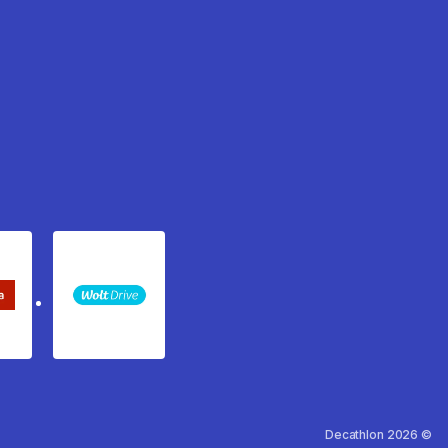
keta Sledenje pošiljki
WOLT
Decathlon 2026 ©