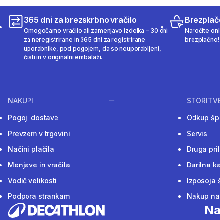
365 dni za brezskrbno vračilo
Brezplač
Omogočamo vračilo ali zamenjavo izdelka – 30 dni
Naročite onli
za neregistrirane in 365 dni za registrirane
brezplačno!
uporabnike, pod pogojem, da so neuporabljeni,
čisti in v originalni embalaži.
NAKUPI
STORITV
Pogoji dostave
Odkup šp
Prevzem v trgovini
Servis
Načini plačila
Druga pri
Menjave in vračila
Darilna ka
Vodič velikosti
Izposoja 
Podpora strankam
Nakup na 
Na