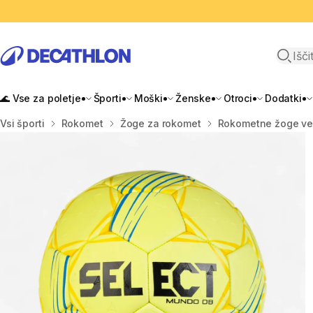
Odpri i
🌊 Vse za poletje
Športi
Moški
Ženske
Otroci
Dodatki
Domov
Vsi športi
Rokomet
Žoge za rokomet
Rokometne žoge vel