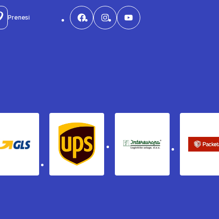
Prenesi
Gls
Ups
Intereuropa
Pac