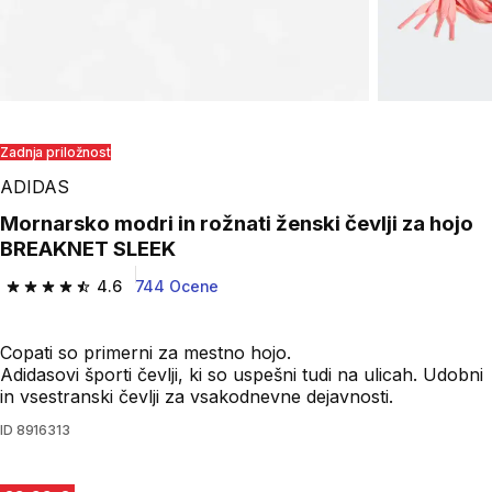
Zadnja priložnost
ADIDAS
Mornarsko modri in rožnati ženski čevlji za hojo
BREAKNET SLEEK
4.6
744 Ocene
4.6 od 5 zvezdic from 744 ocene
Copati so primerni za mestno hojo.
Adidasovi športi čevlji, ki so uspešni tudi na ulicah. Udobni
in vsestranski čevlji za vsakodnevne dejavnosti.
ID
8916313