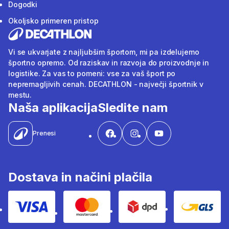
Dogodki
Okoljsko primeren pristop
Vi se ukvarjate z najljubšim športom, mi pa izdelujemo
športno opremo. Od raziskav in razvoja do proizvodnje in
logistike. Za vas to pomeni: vse za vaš šport po
nepremagljivih cenah. DECATHLON - največji športnik v
mestu.
Naša aplikacija
Sledite nam
Prenesi
Dostava in načini plačila
Visa
Mastercard
Dpd
Gls