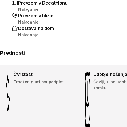
Prevzem v Decathlonu
Nalaganje
Prevzem v bližini
Nalaganje
Dostava na dom
Nalaganje
Prednosti
Čvrstost
Udobje nošenj
Trpežen gumijast podplat.
Čevlji, ki so udo
koraku.