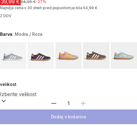
39,99 €
Cena pred znižanjem
54,99 €
-27%
Najnižja cena v 30 dneh pred popustom je bila 54,99 €
Z DDV
Barva:
Modra / Roza
Choose a variant
velikost
Izberite količino
Dodaj v košarico