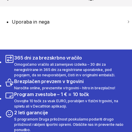
Uporaba in nega
365 dni za brezskrbno vračilo
Omogočamo vračilo ali zamenjavo izdelka – 30 dni za
neregistrirane in 365 dni za registrirane uporabnike, pod
pogojem, da so neuporabljeni, čisti in v originalni embalaži.
Brezplačen prevzem v trgovini
Naročite online, prevzemite v trgovini – hitro in brezplačno!
Program zvestobe – 1 € = 10 točk
Osvojite 10 točk za vsak EURO, porabljen v fizični trgovini, na
spletu ali v Decathlon aplikaciji.
2 leti garancije
S programom Druga priložnost poskušamo podariti drugo
priložnost rabljeni športni opremi. Obiščite nas in preverite našo
ponudbo.