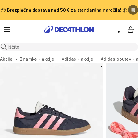
📦
Brezplačna dostava nad 50 €
za standardna naročila! 📦
Meni
Moj
Odpri iskanje
Domov
Akcije
Znamke - akcije
Adidas - akcije
Adidas obutev - a