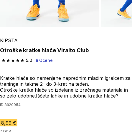
KIPSTA
Otroške kratke hlače Viralto Club
5.0
8 Ocene
5.0 od 5 zvezdic from 8 ocene
Kratke hlače so namenjene naprednim mladim igralcem za
treninge in tekme 2- do 3-krat na teden.
Otroške kratke hlače so izdelane iz zračnega materiala in
so zelo udobne.Iščete lahke in udobne kratke hlače?
ID
8929954
8,99 €
Z DDV