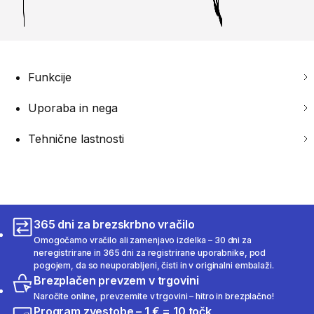
Funkcije
Uporaba in nega
Tehnične lastnosti
365 dni za brezskrbno vračilo
Omogočamo vračilo ali zamenjavo izdelka – 30 dni za
neregistrirane in 365 dni za registrirane uporabnike, pod
pogojem, da so neuporabljeni, čisti in v originalni embalaži.
Brezplačen prevzem v trgovini
Naročite online, prevzemite v trgovini – hitro in brezplačno!
Program zvestobe – 1 € = 10 točk