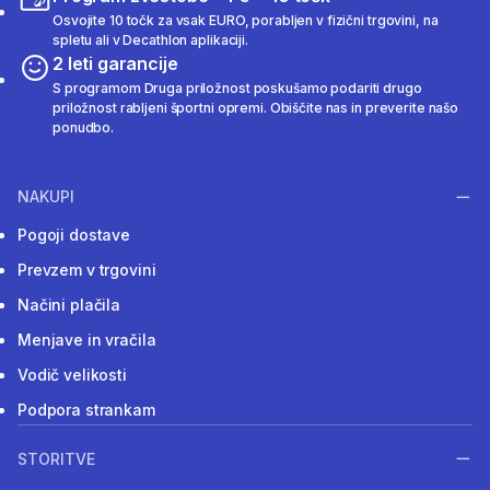
Osvojite 10 točk za vsak EURO, porabljen v fizični trgovini, na
spletu ali v Decathlon aplikaciji.
2 leti garancije
S programom Druga priložnost poskušamo podariti drugo
priložnost rabljeni športni opremi. Obiščite nas in preverite našo
ponudbo.
NAKUPI
Pogoji dostave
Prevzem v trgovini
Načini plačila
Menjave in vračila
Vodič velikosti
Podpora strankam
STORITVE