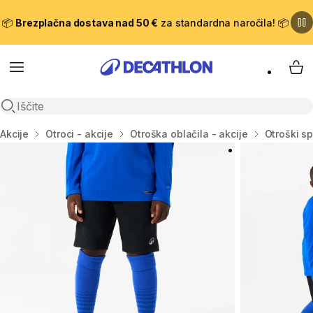
📦
Brezplačna dostava nad 50 €
za standardna naročila! 📦
Meni
Moj
Odpri iskanje
Domov
Akcije
Otroci - akcije
Otroška oblačila - akcije
Otroški sp