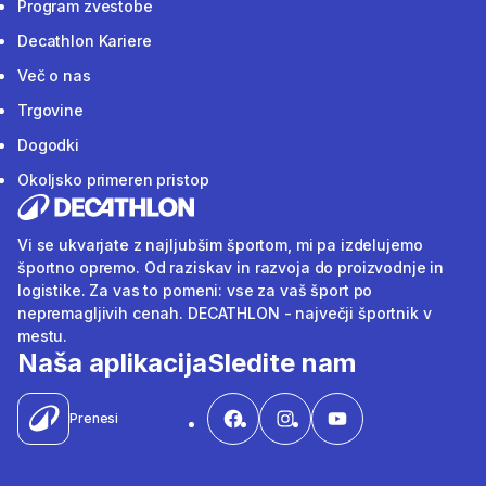
Program zvestobe
Decathlon Kariere
Več o nas
Trgovine
Dogodki
Okoljsko primeren pristop
Vi se ukvarjate z najljubšim športom, mi pa izdelujemo
športno opremo. Od raziskav in razvoja do proizvodnje in
logistike. Za vas to pomeni: vse za vaš šport po
nepremagljivih cenah. DECATHLON - največji športnik v
mestu.
Naša aplikacija
Sledite nam
Prenesi