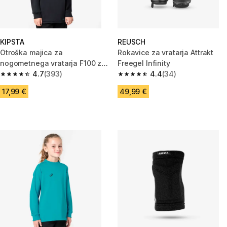
KIPSTA
REUSCH
Otroška majica za
Rokavice za vratarja Attrakt
nogometnega vratarja F100 za
Freegel Infinity
otroke
4.7
(393)
4.4
(34)
4.7 od 5 zvezdic from 393 ocene
4.4 od 5 zvezdic from 34 ocen
17,99 €
49,99 €