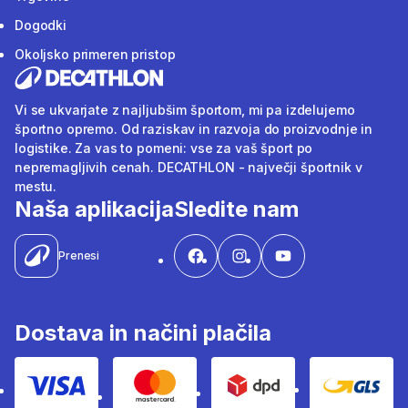
Dogodki
Okoljsko primeren pristop
Vi se ukvarjate z najljubšim športom, mi pa izdelujemo
športno opremo. Od raziskav in razvoja do proizvodnje in
logistike. Za vas to pomeni: vse za vaš šport po
nepremagljivih cenah. DECATHLON - največji športnik v
mestu.
Naša aplikacija
Sledite nam
Prenesi
Dostava in načini plačila
Visa
Mastercard
Dpd
Gls