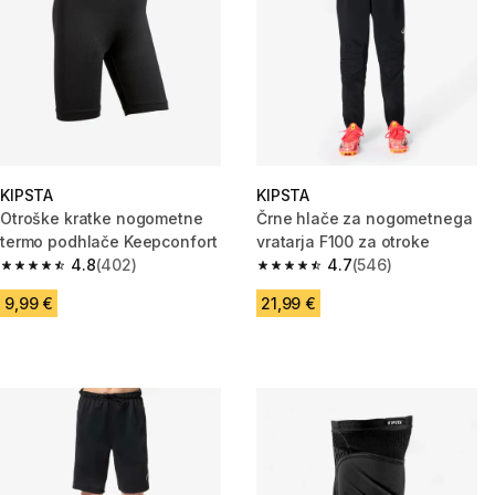
KIPSTA
KIPSTA
Otroške kratke nogometne
Črne hlače za nogometnega
termo podhlače Keepconfort
vratarja F100 za otroke
4.8
(402)
4.7
(546)
4.8 od 5 zvezdic from 402 ocene
4.7 od 5 zvezdic from 546 oce
9,99 €
21,99 €