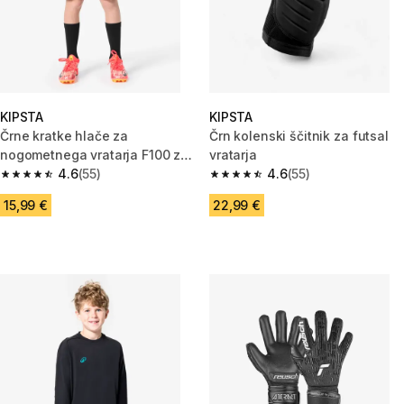
KIPSTA
KIPSTA
Črne kratke hlače za
Črn kolenski ščitnik za futsal
nogometnega vratarja F100 za
vratarja
otroke
4.6
(55)
4.6
(55)
4.6 od 5 zvezdic from 55 ocene
4.6 od 5 zvezdic from 55 ocene
15,99 €
22,99 €