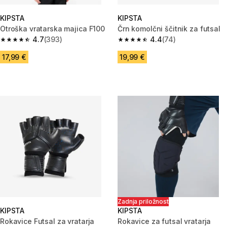
KIPSTA
KIPSTA
Otroška vratarska majica F100
Črn komolčni ščitnik za futsal
4.7
(393)
4.4
(74)
4.7 od 5 zvezdic from 393 ocene
4.4 od 5 zvezdic from 74 ocen
17,99 €
19,99 €
Zadnja priložnost
KIPSTA
KIPSTA
Rokavice Futsal za vratarja
Rokavice za futsal vratarja