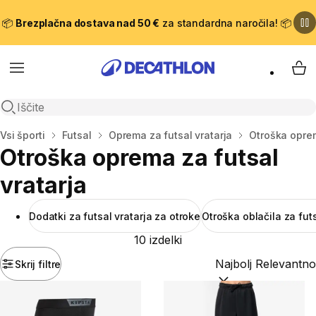
📦
Brezplačna dostava nad 50 €
za standardna naročila! 📦
Meni
Moj
Odpri iskanje
Domov
Vsi športi
Futsal
Oprema za futsal vratarja
Otroška oprem
Otroška oprema za futsal
vratarja
Dodatki za futsal vratarja za otroke
Otroška oblačila za futs
10 izdelki
Skrij filtre
Razvrsti po:
(optiona