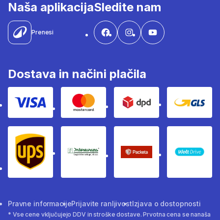
Naša aplikacija
Sledite nam
Prenesi
Dostava in načini plačila
Visa
Mastercard
Dpd
Gls
Ups
Intereuropa
Packeta Sledenje pošilj
WOLT
Pravne informacije
Prijavite ranljivost
Izjava o dostopnosti
* Vse cene vključujejo DDV in stroške dostave. Prvotna cena se nanaša