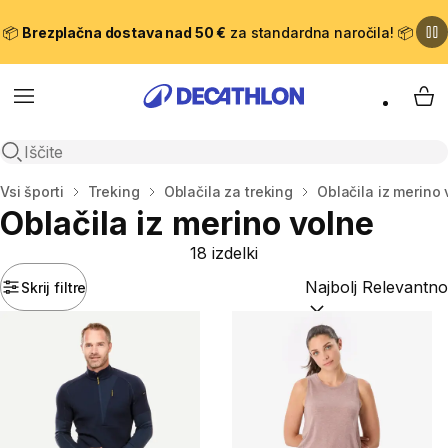
📦
Brezplačna dostava nad 50 €
za standardna naročila! 📦
Meni
Moj
Odpri iskanje
Domov
Vsi športi
Treking
Oblačila za treking
Oblačila iz merino
Oblačila iz merino volne
18 izdelki
Skrij filtre
Razvrsti po:
(optiona