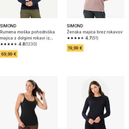
SIMOND
SIMOND
Rumena moška pohodniška
Ženska majica brez rokavov
majica z dolgimi rokavi iz
4.7
(51)
4.7 od 5 zvezdic from 51 ocene
merino volne MT900
4.8
(1230)
4.8 od 5 zvezdic from 1230 ocene
19,99 €
69,99 €