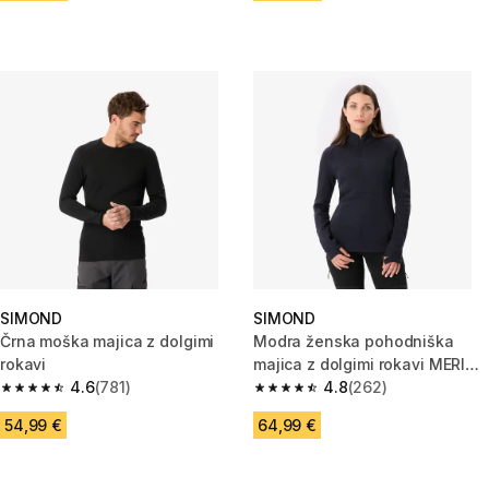
SIMOND
SIMOND
Črna moška majica z dolgimi
Modra ženska pohodniška
rokavi
majica z dolgimi rokavi MERINO
4.6
(781)
RESIST
4.8
(262)
4.6 od 5 zvezdic from 781 ocene
4.8 od 5 zvezdic from 262 oce
54,99 €
64,99 €