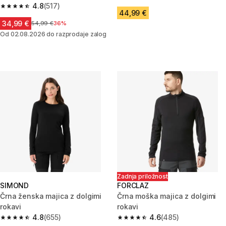
4.7 od 5 zvezdic from 567 oce
merino volne z zadrgo MT500
4.8
(517)
4.8 od 5 zvezdic from 517 ocene
44,99 €
34,99 €
Cena pred znižanjem
54,99 €
36%
Od 02.08.2026 do razprodaje zalog
Zadnja priložnost
SIMOND
FORCLAZ
Črna ženska majica z dolgimi
Črna moška majica z dolgimi
rokavi
rokavi
4.8
(655)
4.6
(485)
4.8 od 5 zvezdic from 655 ocene
4.6 od 5 zvezdic from 485 oce