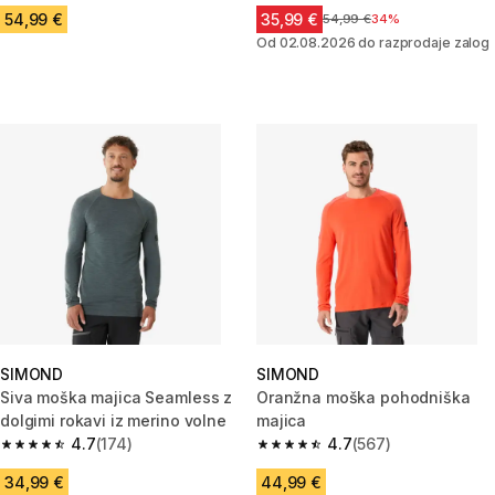
54,99 €
35,99 €
Cena pred znižanjem
54,99 €
34%
Od 02.08.2026 do razprodaje zalog
SIMOND
SIMOND
Siva moška majica Seamless z
Oranžna moška pohodniška
dolgimi rokavi iz merino volne
majica
4.7
(174)
4.7
(567)
4.7 od 5 zvezdic from 174 ocene
4.7 od 5 zvezdic from 567 oce
34,99 €
44,99 €