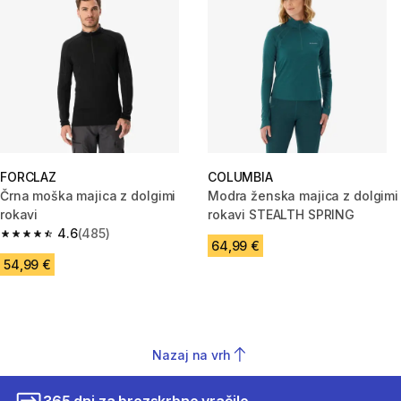
FORCLAZ
COLUMBIA
Črna moška majica z dolgimi
Modra ženska majica z dolgimi
rokavi
rokavi STEALTH SPRING
4.6
(485)
4.6 od 5 zvezdic from 485 ocene
64,99 €
54,99 €
Nazaj na vrh