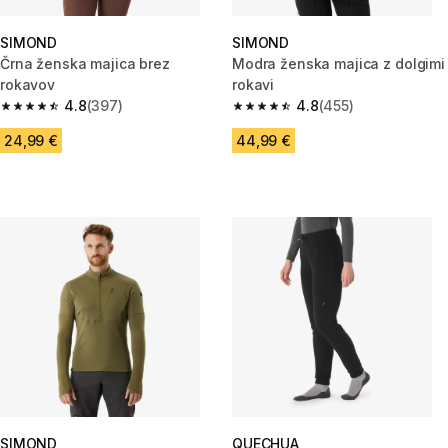
SIMOND
SIMOND
Črna ženska majica brez
Modra ženska majica z dolgimi
rokavov
rokavi
4.8
(397)
4.8
(455)
4.8 od 5 zvezdic from 397 ocene
4.8 od 5 zvezdic from 455 oce
24,99 €
44,99 €
SIMOND
QUECHUA