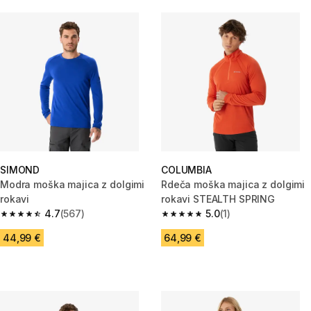
SIMOND
COLUMBIA
Modra moška majica z dolgimi
Rdeča moška majica z dolgimi
rokavi
rokavi STEALTH SPRING
4.7
(567)
5.0
(1)
4.7 od 5 zvezdic from 567 ocene
5.0 od 5 zvezdic from 1 ocene
44,99 €
64,99 €