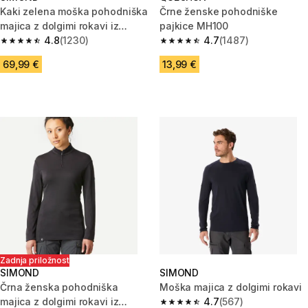
Kaki zelena moška pohodniška
Črne ženske pohodniške
majica z dolgimi rokavi iz
pajkice MH100
merino volne MT900
4.8
(1230)
4.7
(1487)
4.8 od 5 zvezdic from 1230 ocene
4.7 od 5 zvezdic from 1487 oc
69,99 €
13,99 €
Zadnja priložnost
SIMOND
SIMOND
Črna ženska pohodniška
Moška majica z dolgimi rokavi
majica z dolgimi rokavi iz
4.7
(567)