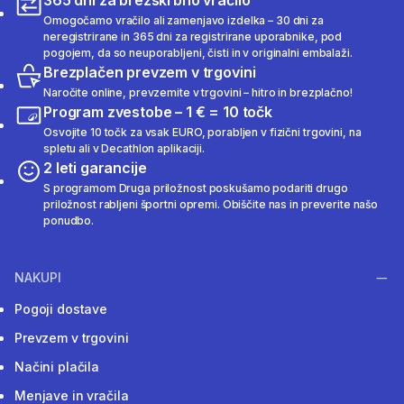
365 dni za brezskrbno vračilo
Omogočamo vračilo ali zamenjavo izdelka – 30 dni za
neregistrirane in 365 dni za registrirane uporabnike, pod
pogojem, da so neuporabljeni, čisti in v originalni embalaži.
Brezplačen prevzem v trgovini
Naročite online, prevzemite v trgovini – hitro in brezplačno!
Program zvestobe – 1 € = 10 točk
Osvojite 10 točk za vsak EURO, porabljen v fizični trgovini, na
spletu ali v Decathlon aplikaciji.
2 leti garancije
S programom Druga priložnost poskušamo podariti drugo
priložnost rabljeni športni opremi. Obiščite nas in preverite našo
ponudbo.
NAKUPI
Pogoji dostave
Prevzem v trgovini
Načini plačila
Menjave in vračila