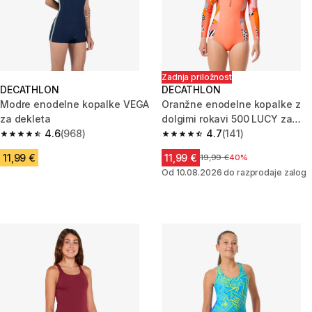
Zadnja priložnost
DECATHLON
DECATHLON
Modre enodelne kopalke VEGA
Oranžne enodelne kopalke z
za dekleta
dolgimi rokavi 500 LUCY za
4.6
(968)
dekleta
4.7
(141)
4.6 od 5 zvezdic from 968 ocene
4.7 od 5 zvezdic from 141 ocen
11,99 €
11,99 €
Cena pred znižanjem
19,99 €
40%
Od 10.08.2026 do razprodaje zalog