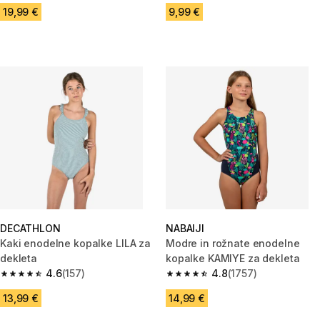
19,99 €
9,99 €
DECATHLON
NABAIJI
Kaki enodelne kopalke LILA za
Modre in rožnate enodelne
dekleta
kopalke KAMIYE za dekleta
4.6
(157)
4.8
(1757)
4.6 od 5 zvezdic from 157 ocene
4.8 od 5 zvezdic from 1757 oc
13,99 €
14,99 €