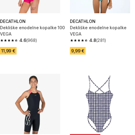
DECATHLON
DECATHLON
Dekliške enodelne kopalke 100
Dekliške enodelne kopalke
VEGA
VEGA
4.6
(968)
4.8
(281)
4.6 od 5 zvezdic from 968 ocene
4.8 od 5 zvezdic from 281 ocen
11,99 €
9,99 €