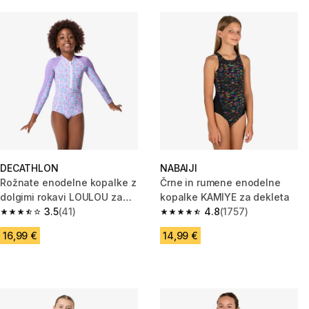
DECATHLON
NABAIJI
Rožnate enodelne kopalke z
Črne in rumene enodelne
dolgimi rokavi LOULOU za
kopalke KAMIYE za dekleta
dekleta
3.5
(41)
4.8
(1757)
3.5 od 5 zvezdic from 41 ocene
4.8 od 5 zvezdic from 1757 oc
16,99 €
14,99 €