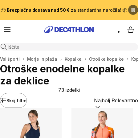
📦
Brezplačna dostava nad 50 €
za standardna naročila! 📦
Meni
Moj
Odpri iskanje
Domov
Vsi športi
Morje in plaža
Kopalke
Otroške kopalke
Kop
Otroške enodelne kopalke
za deklice
73 izdelki
Skrij filtre
Razvrsti po:
(optiona