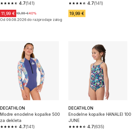
4.7
(141)
dekleta
4.7
(141)
4.7 od 5 zvezdic from 141 ocene
4.7 od 5 zvezdic from 141 ocen
11,99 €
19,99 €
Cena pred znižanjem
19,99 €
40%
Od 09.08.2026 do razprodaje zalog
DECATHLON
DECATHLON
Modre enodelne kopalke 500
Enodelne kopalke HANALEI 100
za dekleta
JUNE
4.7
(141)
4.7
(635)
4.7 od 5 zvezdic from 141 ocene
4.7 od 5 zvezdic from 635 oce