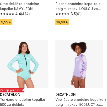
Črne dekliške enodelne
Pisane enodelne kopalke z
kopalke KAMYLEON
dolgimi rokavi LOULOU za
4.4
(474)
dekleta
3.5
(41)
4.4 od 5 zvezdic from 474 ocene
3.5 od 5 zvezdic from 41 ocene
9,99 €
16,99 €
Zadnja priložnost
DECATHLON
DECATHLON
Turkizne enodelne kopalke
Vijoličaste enodelne kopalke z
500 za dekleta
dolgimi rokavi 500 LUCY za