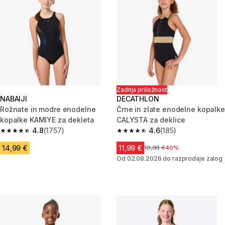
Zadnja priložnost
NABAIJI
DECATHLON
Rožnate in modre enodelne
Črne in zlate enodelne kopalke
kopalke KAMIYE za dekleta
CALYSTA za deklice
4.8
(1757)
4.6
(185)
4.8 od 5 zvezdic from 1757 ocene
4.6 od 5 zvezdic from 185 ocen
14,99 €
11,99 €
Cena pred znižanjem
19,99 €
40%
Od 02.08.2026 do razprodaje zalog