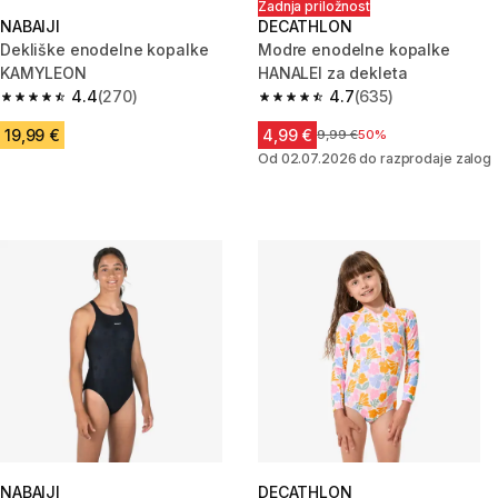
Zadnja priložnost
NABAIJI
DECATHLON
Dekliške enodelne kopalke
Modre enodelne kopalke
KAMYLEON
HANALEI za dekleta
4.4
(270)
4.7
(635)
4.4 od 5 zvezdic from 270 ocene
4.7 od 5 zvezdic from 635 oce
19,99 €
4,99 €
Cena pred znižanjem
9,99 €
50%
Od 02.07.2026 do razprodaje zalog
NABAIJI
DECATHLON