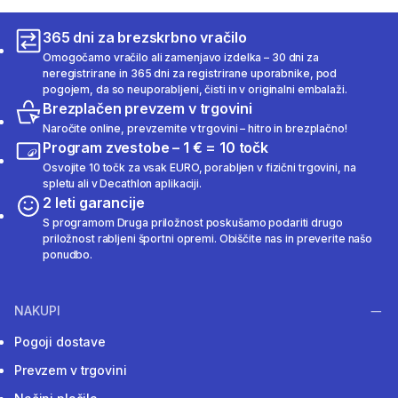
365 dni za brezskrbno vračilo
Omogočamo vračilo ali zamenjavo izdelka – 30 dni za
neregistrirane in 365 dni za registrirane uporabnike, pod
pogojem, da so neuporabljeni, čisti in v originalni embalaži.
Brezplačen prevzem v trgovini
Naročite online, prevzemite v trgovini – hitro in brezplačno!
Program zvestobe – 1 € = 10 točk
Osvojite 10 točk za vsak EURO, porabljen v fizični trgovini, na
spletu ali v Decathlon aplikaciji.
2 leti garancije
S programom Druga priložnost poskušamo podariti drugo
priložnost rabljeni športni opremi. Obiščite nas in preverite našo
ponudbo.
NAKUPI
Pogoji dostave
Prevzem v trgovini