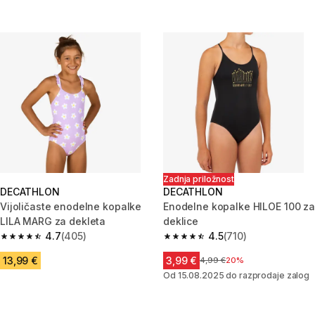
Zadnja priložnost
DECATHLON
DECATHLON
Vijoličaste enodelne kopalke
Enodelne kopalke HILOE 100 za
LILA MARG za dekleta
deklice
4.7
(405)
4.5
(710)
4.7 od 5 zvezdic from 405 ocene
4.5 od 5 zvezdic from 710 ocen
13,99 €
3,99 €
Cena pred znižanjem
4,99 €
20%
Od 15.08.2025 do razprodaje zalog