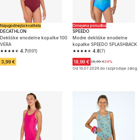
Najugodnejša kvaliteta
Omejena ponudba
DECATHLON
SPEEDO
Dekliške enodelne kopalke 100
Modre dekliške enodelne
VERA
kopalke SPEEDO SPLASHBACK
4.7
(691)
4.8
(7)
4.7 od 5 zvezdic from 691 ocene
4.8 od 5 zvezdic from 7 ocene
3,99 €
18,99 €
Cena pred znižanjem
28,99 €
34%
Od 10.07.2026 do razprodaje zalog