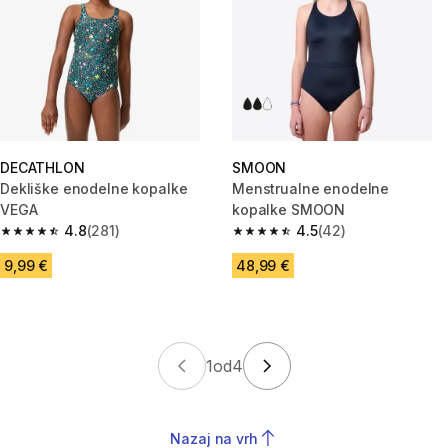
DECATHLON
SMOON
Dekliške enodelne kopalke
Menstrualne enodelne
VEGA
kopalke SMOON
4.8
(281)
4.5
(42)
4.8 od 5 zvezdic from 281 ocene
4.5 od 5 zvezdic from 42 ocen
9,99 €
48,99 €
1
od
4
Nazaj na vrh