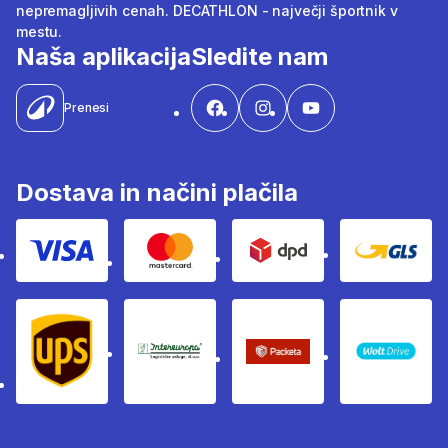
nepremagljivih cenah. DECATHLON - največji športnik v
mestu.
Naša aplikacija
Sledite nam
Prenesi
Dostava in načini plačila
Visa
Mastercard
Dpd
Gls
Ups
Intereuropa
Packeta Sledenje pošilj
WOLT