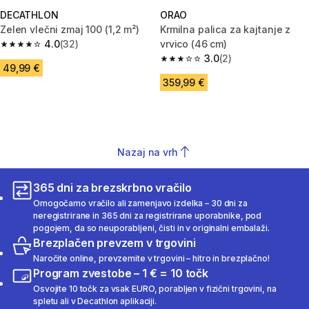
DECATHLON
ORAO
Zelen vlečni zmaj 100 (1,2 m²)
Krmilna palica za kajtanje z
4.0
(32)
vrvico (46 cm)
4.0 od 5 zvezdic from 32 ocene
3.0
(2)
3.0 od 5 zvezdic from 2 ocene
49,99 €
359,99 €
Nazaj na vrh
365 dni za brezskrbno vračilo
Omogočamo vračilo ali zamenjavo izdelka – 30 dni za
neregistrirane in 365 dni za registrirane uporabnike, pod
pogojem, da so neuporabljeni, čisti in v originalni embalaži.
Brezplačen prevzem v trgovini
Naročite online, prevzemite v trgovini – hitro in brezplačno!
Program zvestobe – 1 € = 10 točk
Osvojite 10 točk za vsak EURO, porabljen v fizični trgovini, na
spletu ali v Decathlon aplikaciji.