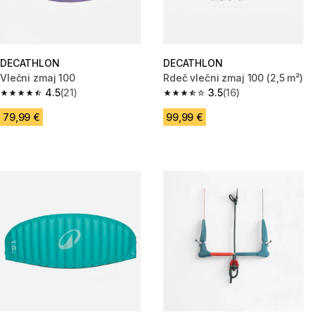
DECATHLON
DECATHLON
Vlečni zmaj 100
Rdeč vlečni zmaj 100 (2,5 m²)
4.5
(21)
3.5
(16)
4.5 od 5 zvezdic from 21 ocene
3.5 od 5 zvezdic from 16 ocene
79,99 €
99,99 €