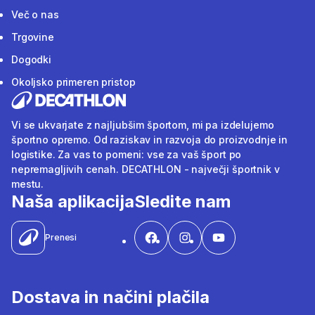
Več o nas
Trgovine
Dogodki
Okoljsko primeren pristop
Vi se ukvarjate z najljubšim športom, mi pa izdelujemo
športno opremo. Od raziskav in razvoja do proizvodnje in
logistike. Za vas to pomeni: vse za vaš šport po
nepremagljivih cenah. DECATHLON - največji športnik v
mestu.
Naša aplikacija
Sledite nam
Prenesi
Dostava in načini plačila