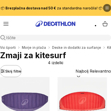
📦
Brezplačna dostava nad 50 €
za standardna naročila! 📦
Meni
Moj
Odpri iskanje
Domov
Vsi športi
Morje in plaža
Deske in dodatki za surfanje
Ki
Zmaji za kitesurf
4 izdelki
Skrij filtre
Razvrsti po:
(optiona