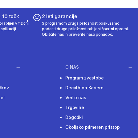
 10 točk
2 leti garancije
rabljen v fizični
S programom Druga priložnost poskušamo
aplikaciji.
podariti drugo priložnost rabljeni športni opremi.
Obiščite nas in preverite našo ponudbo.
O NAS
Program zvestobe
tkov
Decathlon Kariere
ger
Več o nas
Trgovine
Dogodki
Okoljsko primeren pristop