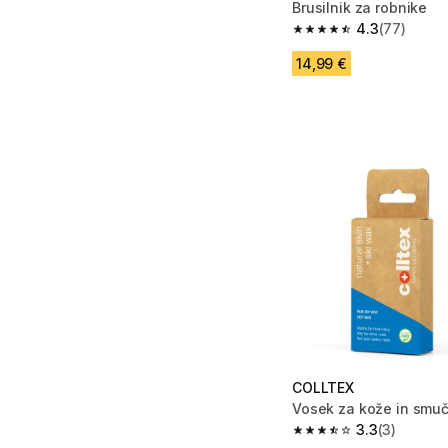
Brusilnik za robnike
4.3
(77)
4.3 od 5 zvezdic from
14,99 €
COLLTEX
Vosek za kože in smuč
3.3
(3)
3.3 od 5 zvezdic from