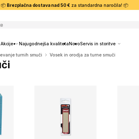
📦
Brezplačna dostava nad 50 €
za standardna naročila! 📦
skanje
Akcije
Najugodnejša kvaliteta
Novo
Servis in storitve
ževanje turnih smuči
Vosek in orodja za turne smuči
uči