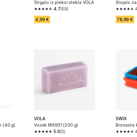
Strgalo iz pleksi stekla VOLA
Stojalo za
4.7
(59)
 77 ocene
4.7 od 5 zvezdic from 59 ocene
4.6 od 5 
4,99 €
78,99 €
VOLA
SWIX
i (40 g)
Vosek MX901 (200 g)
Bronasta 
5.0
(3)
 3 ocene
5.0 od 5 zvezdic from 3 ocene
4.8 od 5 