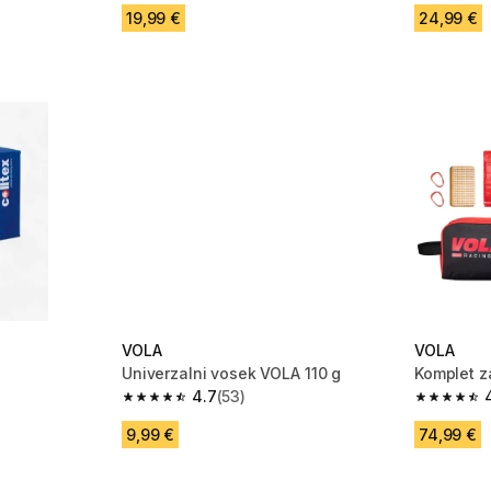
19,99 €
24,99 €
VOLA
VOLA
Univerzalni vosek VOLA 110 g
Komplet z
4.7
(53)
 20 ocene
4.7 od 5 zvezdic from 53 ocene
4.5 od 5 
9,99 €
74,99 €