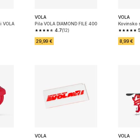
VOLA
VOLA
i VOLA
Pila VOLA DIAMOND FILE 400
Kovinsko 
4.7
(12)
 22 ocene
4.7 od 5 zvezdic from 12 ocene
5.0 od 5 
29,99 €
8,99 €
VOLA
VOLA