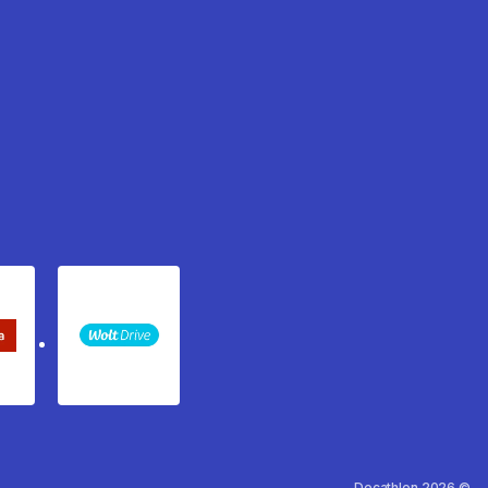
keta Sledenje pošiljki
WOLT
Decathlon 2026 ©