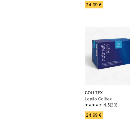
24,99 €
COLLTEX
Lepilo Colltex
4.5
(20)
4.5 od 5 zvezdic from
24,99 €