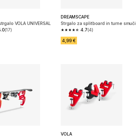
DREAMSCAPE
strgalo VOLA UNIVERSAL
Strgalo za splitboard in turne smuči
5.0
(17)
4.7
(4)
zvezdic from 17 ocene
4.7 od 5 zvezdic from 4 ocene
4,99 €
VOLA