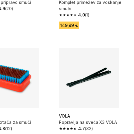
 pripravo smuči
Komplet primežev za voskanje
4.6
(20)
smuči
zvezdic from 20 ocene
4.0
(1)
4.0 od 5 zvezdic from 1 ocene
149,99 €
VOLA
krtača za smuči
Popravljalna sveča X3 VOLA
4.8
(12)
4.7
(82)
zvezdic from 12 ocene
4.7 od 5 zvezdic from 82 ocene