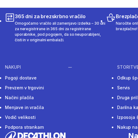
365 dni za brezskrbno vračilo
Brezplač
Omogočamo vračilo ali zamenjavo izdelka – 30 dni
Naročite onli
za neregistrirane in 365 dni za registrirane
brezplačno!
uporabnike, pod pogojem, da so neuporabljeni,
čisti in v originalni embalaži.
NAKUPI
STORITV
Pogoji dostave
Odkup šp
Prevzem v trgovini
Servis
Načini plačila
Druga pri
Menjave in vračila
Darilna ka
Vodič velikosti
Izposoja 
Podpora strankam
Nakup na 
Na