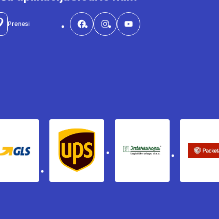
Prenesi
Gls
Ups
Intereuropa
Pac