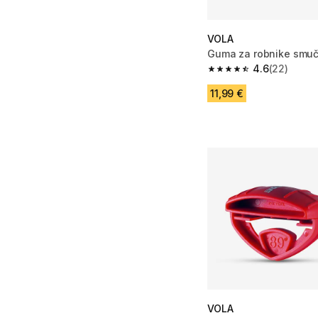
VOLA
Guma za robnike smuč
4.6
(22)
4.6 od 5 zvezdic from
11,99 €
VOLA