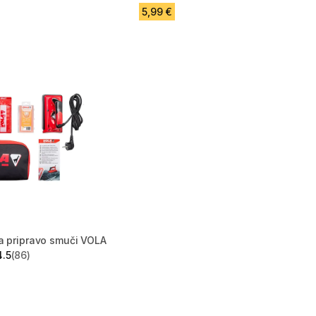
5,99 €
a pripravo smuči VOLA
4.5
(86)
zvezdic from 86 ocene