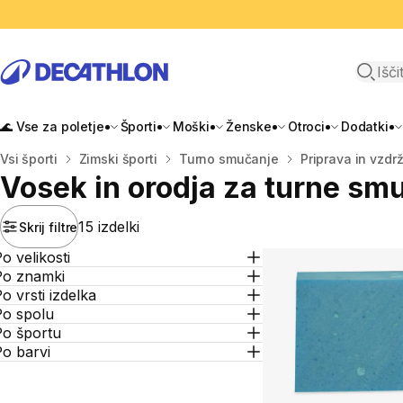
Odpri i
🌊 Vse za poletje
Športi
Moški
Ženske
Otroci
Dodatki
Domov
Vsi športi
Zimski športi
Turno smučanje
Priprava in vzdr
Vosek in orodja za turne sm
15 izdelki
Skrij filtre
o velikosti
Po znamki
o vrsti izdelka
Po spolu
Po športu
o barvi