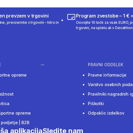
en prevzem v trgovini
Program zvestobe – 1 € =
ne, prevzemite v trgovini – hitro in
Osvojite 10 točk za vsak EURO, po
trgovini, na spletu ali v Decathlon 
E
PRAVNI ODDELEK
ortne opreme
Pravne informacije
Varstvo osebnih poda
ložnost
Pravilniki nagradnih i
rtica
Piškotki
športne opreme
Odpoklic izdelkov
podjetje | B2B
ša aplikacija
Sledite nam