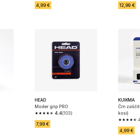
4,99 €
12,99 €
HEAD
KUIKMA
Moder grip PRO
Črn zaščit
4.4
(103)
kosi)
 298 ocene
4.4 od 5 zvezdic from 103 ocene
4.7 od 5 
7,99 €
4,99 €