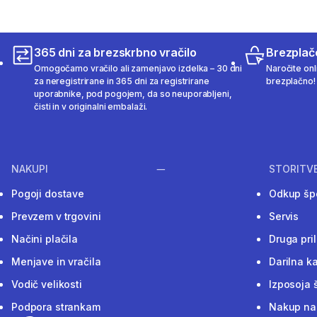
365 dni za brezskrbno vračilo
Brezplač
Omogočamo vračilo ali zamenjavo izdelka – 30 dni
Naročite onli
za neregistrirane in 365 dni za registrirane
brezplačno!
uporabnike, pod pogojem, da so neuporabljeni,
čisti in v originalni embalaži.
NAKUPI
STORITV
Pogoji dostave
Odkup šp
Prevzem v trgovini
Servis
Načini plačila
Druga pri
Menjave in vračila
Darilna ka
Vodič velikosti
Izposoja 
Podpora strankam
Nakup na 