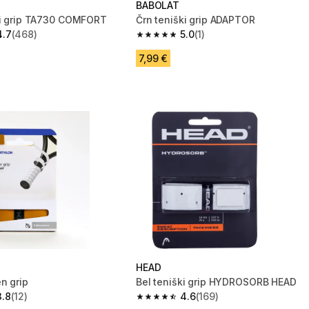
BABOLAT
ki grip TA730 COMFORT
Črn teniški grip ADAPTOR
4.7
(468)
5.0
(1)
zvezdic from 468 ocene
5.0 od 5 zvezdic from 1 ocene
7,99 €
HEAD
n grip
Bel teniški grip HYDROSORB HEAD
3.8
(12)
4.6
(169)
zvezdic from 12 ocene
4.6 od 5 zvezdic from 169 ocene