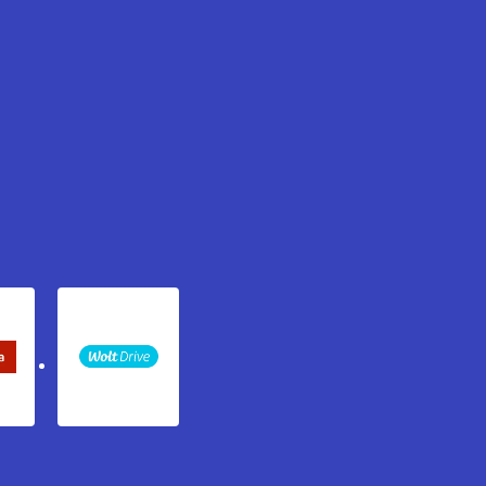
keta Sledenje pošiljki
WOLT