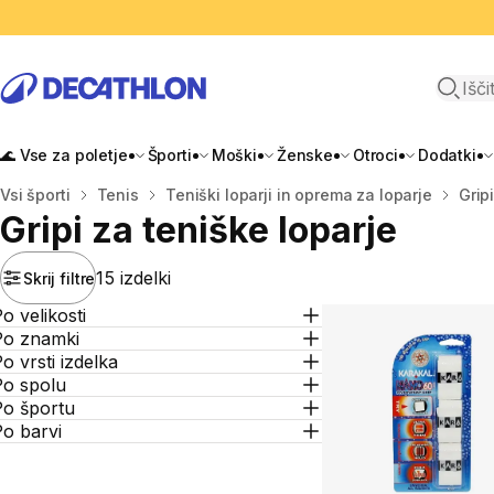
Odpri i
🌊 Vse za poletje
Športi
Moški
Ženske
Otroci
Dodatki
Domov
Vsi športi
Tenis
Teniški loparji in oprema za loparje
Gripi
Gripi za teniške loparje
15 izdelki
Skrij filtre
o velikosti
Po znamki
o vrsti izdelka
Po spolu
Po športu
o barvi