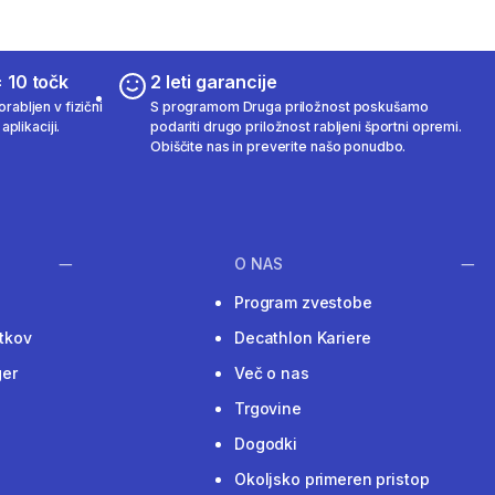
 10 točk
2 leti garancije
rabljen v fizični
S programom Druga priložnost poskušamo
aplikaciji.
podariti drugo priložnost rabljeni športni opremi.
Obiščite nas in preverite našo ponudbo.
O NAS
Program zvestobe
tkov
Decathlon Kariere
ger
Več o nas
Trgovine
Dogodki
Okoljsko primeren pristop