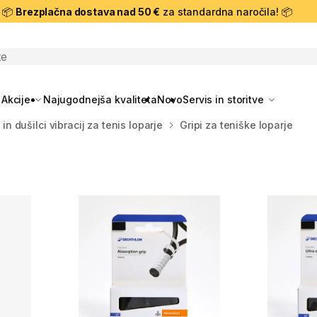
📦
Brezplačna dostava nad 50 €
za standardna naročila! 📦
skanje
Akcije
Najugodnejša kvaliteta
Novo
Servis in storitve
 in dušilci vibracij za tenis loparje
Gripi za teniške loparje