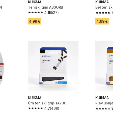
KUIKMA
KUIKMA
ON
Teniški grip ABSORB
Bel teniš
4.6
(527)
 163 ocene
4.6 od 5 zvezdic from 527 ocene
4.7 od 5 
4,99 €
4,99 €
KUIKMA
KUIKMA
Črn teniški grip TA730
Rjav usnje
4.7
(468)
 128 ocene
4.7 od 5 zvezdic from 468 ocene
3.8 od 5 