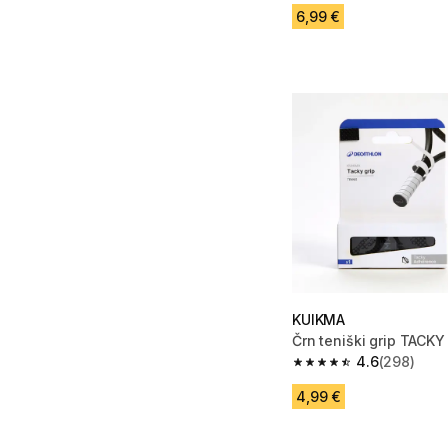
6,99 €
KUIKMA
Črn teniški grip TACKY
4.6
(298)
4.6 od 5 zvezdic from
4,99 €