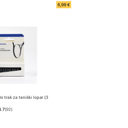
6,99 €
ni trak za teniški lopar (3
4.7
(92)
zvezdic from 92 ocene