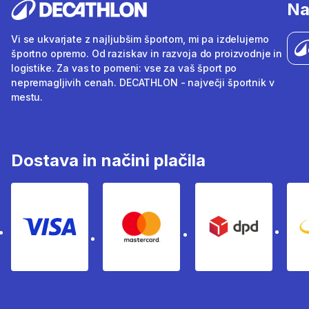
Na
Vi se ukvarjate z najljubšim športom, mi pa izdelujemo
športno opremo. Od raziskav in razvoja do proizvodnje in
logistike. Za vas to pomeni: vse za vaš šport po
nepremagljivih cenah. DECATHLON - največji športnik v
mestu.
Dostava in načini plačila
Visa
Mastercard
Dpd