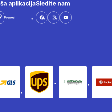
ša aplikacija
Sledite nam
Prenesi
Gls
Ups
Intereuropa
Pac