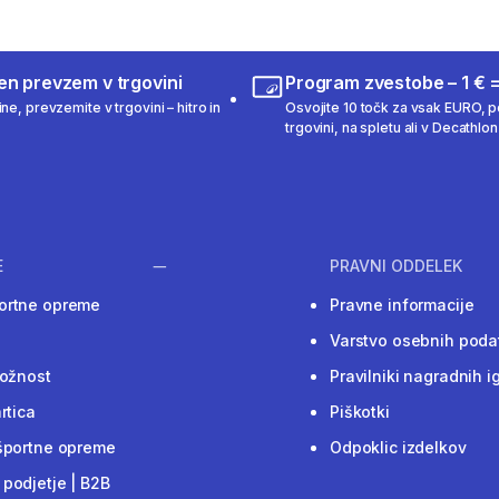
en prevzem v trgovini
Program zvestobe – 1 € =
ne, prevzemite v trgovini – hitro in
Osvojite 10 točk za vsak EURO, po
trgovini, na spletu ali v Decathlon 
E
PRAVNI ODDELEK
ortne opreme
Pravne informacije
Varstvo osebnih poda
ložnost
Pravilniki nagradnih i
rtica
Piškotki
športne opreme
Odpoklic izdelkov
podjetje | B2B