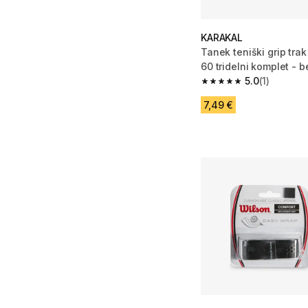
KARAKAL
Tanek teniški grip tra
60 tridelni komplet - b
5.0
(1)
5.0 od 5 zvezdic from 
7,49 €