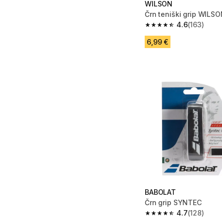
WILSON
Črn teniški grip WILS
4.6
(163)
4.6 od 5 zvezdic from
6,99 €
BABOLAT
Črn grip SYNTEC
4.7
(128)
4.7 od 5 zvezdic from