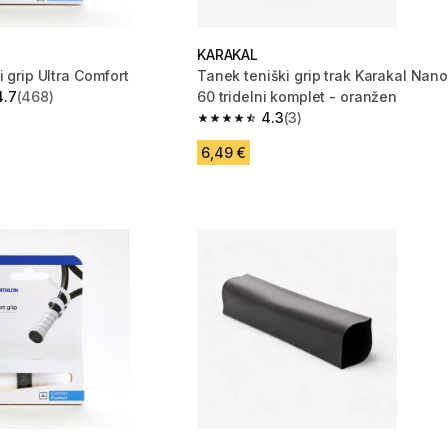
KARAKAL
i grip Ultra Comfort
Tanek teniški grip trak Karakal Nano
4.7
(468)
60 tridelni komplet - oranžen
zvezdic from 468 ocene
4.3
(3)
4.3 od 5 zvezdic from 3 ocene
6,49 €