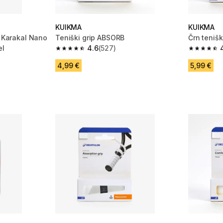
KUIKMA
KUIKMA
k Karakal Nano
Teniški grip ABSORB
Črn tenišk
el
4.6
(527)
4.6 od 5 zvezdic from 527 ocene
4.7 od 5 
1 ocene
4,99 €
5,99 €