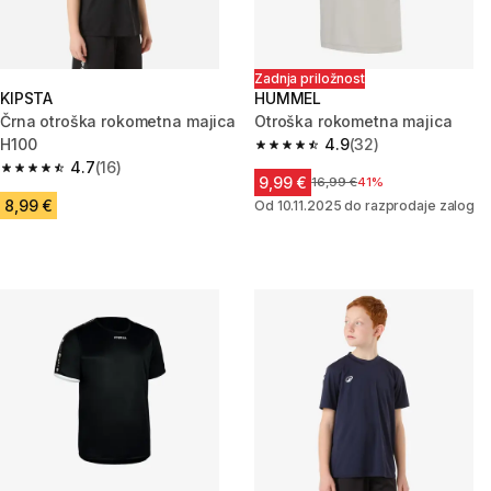
Zadnja priložnost
KIPSTA
HUMMEL
Črna otroška rokometna majica
Otroška rokometna majica
H100
4.9
(32)
4.9 od 5 zvezdic from 32 ocen
4.7
(16)
4.7 od 5 zvezdic from 16 ocene
9,99 €
Cena pred znižanjem
16,99 €
41%
8,99 €
Od 10.11.2025 do razprodaje zalog