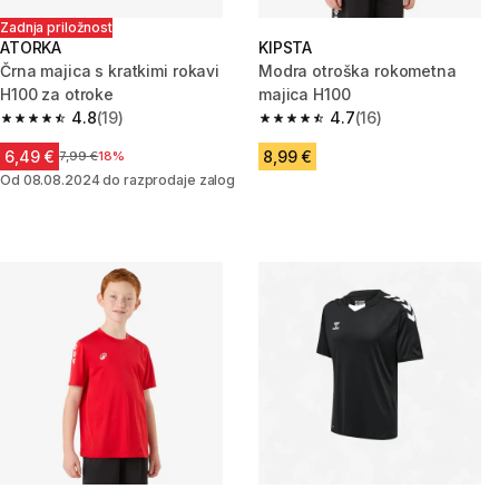
Zadnja priložnost
ATORKA
KIPSTA
Črna majica s kratkimi rokavi
Modra otroška rokometna
H100 za otroke
majica H100
4.8
(19)
4.7
(16)
4.8 od 5 zvezdic from 19 ocene
4.7 od 5 zvezdic from 16 ocene
6,49 €
8,99 €
Cena pred znižanjem
7,99 €
18%
Od 08.08.2024 do razprodaje zalog