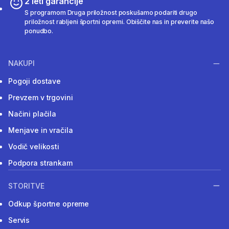
2 leti garancije
S programom Druga priložnost poskušamo podariti drugo
priložnost rabljeni športni opremi. Obiščite nas in preverite našo
ponudbo.
NAKUPI
Pogoji dostave
Prevzem v trgovini
Načini plačila
Menjave in vračila
Vodič velikosti
Podpora strankam
STORITVE
Odkup športne opreme
Servis