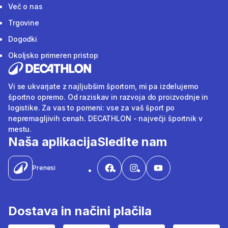
Več o nas
Trgovine
Dogodki
Okoljsko primeren pristop
Vi se ukvarjate z najljubšim športom, mi pa izdelujemo
športno opremo. Od raziskav in razvoja do proizvodnje in
logistike. Za vas to pomeni: vse za vaš šport po
nepremagljivih cenah. DECATHLON - največji športnik v
mestu.
Naša aplikacija
Sledite nam
Prenesi
Dostava in načini plačila