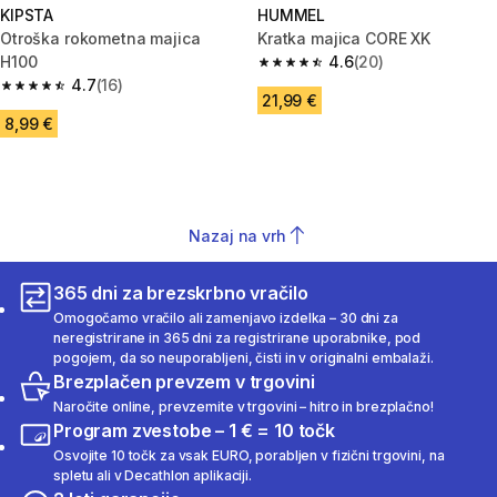
KIPSTA
HUMMEL
Otroška rokometna majica
Kratka majica CORE XK
H100
4.6
(20)
4.6 od 5 zvezdic from 20 ocen
4.7
(16)
4.7 od 5 zvezdic from 16 ocene
21,99 €
8,99 €
Nazaj na vrh
365 dni za brezskrbno vračilo
Omogočamo vračilo ali zamenjavo izdelka – 30 dni za
neregistrirane in 365 dni za registrirane uporabnike, pod
pogojem, da so neuporabljeni, čisti in v originalni embalaži.
Brezplačen prevzem v trgovini
Naročite online, prevzemite v trgovini – hitro in brezplačno!
Program zvestobe – 1 € = 10 točk
Osvojite 10 točk za vsak EURO, porabljen v fizični trgovini, na
spletu ali v Decathlon aplikaciji.