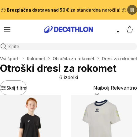
📦
Brezplačna dostava nad 50 €
za standardna naročila! 📦
Meni
Moj
Odpri iskanje
Domov
Vsi športi
Rokomet
Oblačila za rokomet
Dresi za rokome
Otroški dresi za rokomet
6 izdelki
Skrij filtre
Razvrsti po:
(optiona