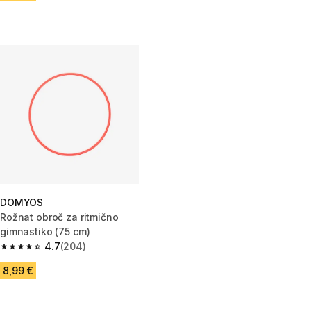
DOMYOS
Rožnat obroč za ritmično
gimnastiko (75 cm)
4.7
(204)
4.7 od 5 zvezdic from 204 ocene
8,99 €