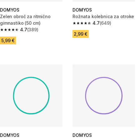
DOMYOS
DOMYOS
Zelen obroč za ritmično
Rožnata kolebnica za otroke
gimnastiko (50 cm)
4.7
(649)
4.7 od 5 zvezdic from 649 oce
4.7
(389)
4.7 od 5 zvezdic from 389 ocene
2,99 €
5,99 €
DOMYOS
DOMYOS