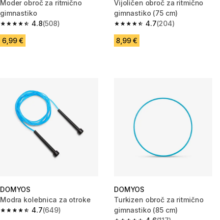
Moder obroč za ritmično
Vijoličen obroč za ritmično
gimnastiko
gimnastiko (75 cm)
4.8
(508)
4.7
(204)
4.8 od 5 zvezdic from 508 ocene
4.7 od 5 zvezdic from 204 oce
6,99 €
8,99 €
DOMYOS
DOMYOS
Modra kolebnica za otroke
Turkizen obroč za ritmično
4.7
(649)
gimnastiko (85 cm)
4.7 od 5 zvezdic from 649 ocene