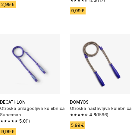
4.6
(117)
4.6 od 5 zvezdic from 117 ocen
2,99 €
9,99 €
DECATHLON
DOMYOS
Otroška prilagodljiva kolebnica
Otroška nastavljiva kolebnica
Superman
4.8
(1586)
4.8 od 5 zvezdic from 1586 oc
5.0
(1)
5.0 od 5 zvezdic from 1 ocene
5,99 €
9,99 €