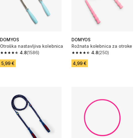
DOMYOS
DOMYOS
Otroška nastavljiva kolebnica
Rožnata kolebnica za otroke
4.8
(1586)
4.8
(250)
4.8 od 5 zvezdic from 1586 ocene
4.8 od 5 zvezdic from 250 oce
5,99 €
4,99 €