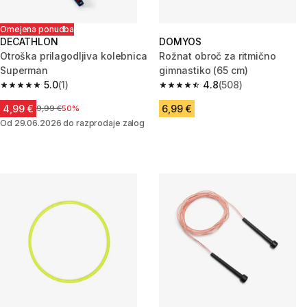
Omejena ponudba
DECATHLON
DOMYOS
Otroška prilagodljiva kolebnica
Rožnat obroč za ritmično
Superman
gimnastiko (65 cm)
5.0
(1)
4.8
(508)
5.0 od 5 zvezdic from 1 ocene
4.8 od 5 zvezdic from 508 oce
4,99 €
6,99 €
Cena pred znižanjem
9,99 €
50%
Od 29.06.2026 do razprodaje zalog