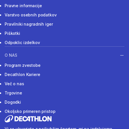
Pravne informacije
Varstvo osebnih podatkov
Pravilniki nagradnih iger
Piškotki
Odpoklic izdelkov
O NAS
Program zvestobe
Decathlon Kariere
Več o nas
Trgovine
Dogodki
Okoljsko primeren pristop
Vi se ukvarjate z najljubšim športom, mi pa izdelujemo