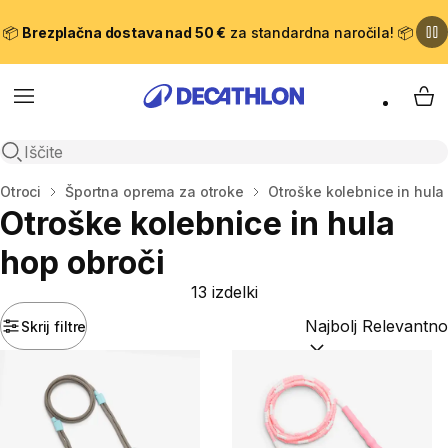
📦
Brezplačna dostava nad 50 €
za standardna naročila! 📦
Meni
Moj
Odpri iskanje
Domov
Otroci
Športna oprema za otroke
Otroške kolebnice in hula
Otroške kolebnice in hula
hop obroči
13 izdelki
Skrij filtre
Razvrsti po:
(optiona