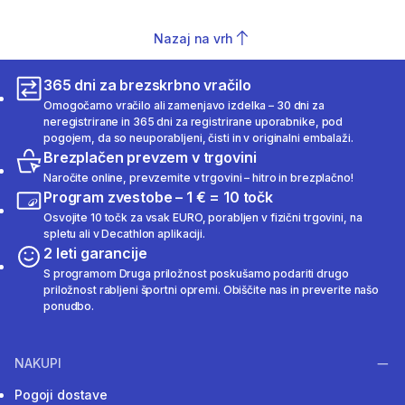
Nazaj na vrh
365 dni za brezskrbno vračilo
Omogočamo vračilo ali zamenjavo izdelka – 30 dni za
neregistrirane in 365 dni za registrirane uporabnike, pod
pogojem, da so neuporabljeni, čisti in v originalni embalaži.
Brezplačen prevzem v trgovini
Naročite online, prevzemite v trgovini – hitro in brezplačno!
Program zvestobe – 1 € = 10 točk
Osvojite 10 točk za vsak EURO, porabljen v fizični trgovini, na
spletu ali v Decathlon aplikaciji.
2 leti garancije
S programom Druga priložnost poskušamo podariti drugo
priložnost rabljeni športni opremi. Obiščite nas in preverite našo
ponudbo.
NAKUPI
Pogoji dostave