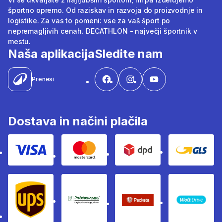
športno opremo. Od raziskav in razvoja do proizvodnje in
logistike. Za vas to pomeni: vse za vaš šport po
nepremagljivih cenah. DECATHLON - največji športnik v
mestu.
Naša aplikacija
Sledite nam
Prenesi
Dostava in načini plačila
Visa
Mastercard
Dpd
Gls
Ups
Intereuropa
Packeta Sledenje pošilj
WOLT