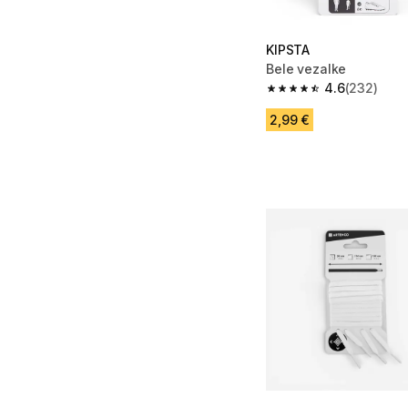
KIPSTA
Bele vezalke
4.6
(232)
4.6 od 5 zvezdic from
2,99 €