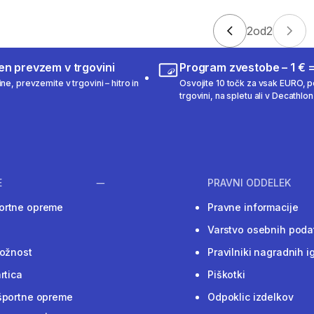
2
od
2
en prevzem v trgovini
Program zvestobe – 1 € =
ne, prevzemite v trgovini – hitro in
Osvojite 10 točk za vsak EURO, po
trgovini, na spletu ali v Decathlon 
E
PRAVNI ODDELEK
ortne opreme
Pravne informacije
Varstvo osebnih poda
ložnost
Pravilniki nagradnih i
rtica
Piškotki
športne opreme
Odpoklic izdelkov