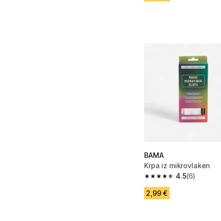
BAMA
Krpa iz mikrovlaken
4.5
(6)
4.5 od 5 zvezdic from
2,99 €