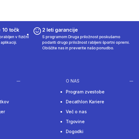
 10 točk
2 leti garancije
rabljen v fizični
S programom Druga priložnost poskušamo
aplikaciji.
podariti drugo priložnost rabljeni športni opremi.
Obiščite nas in preverite našo ponudbo.
O NAS
Program zvestobe
tkov
Decathlon Kariere
ger
Več o nas
Trgovine
Dogodki