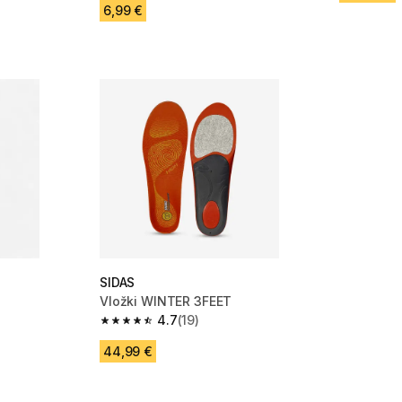
6,99 €
SIDAS
Vložki WINTER 3FEET
4.7
(19)
 6 ocene
4.7 od 5 zvezdic from 19 ocene
44,99 €