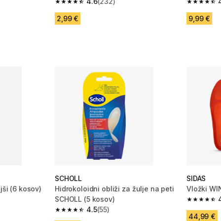
4.6
(232)
4.6 od 5 zvezdic from 232 ocene
4.4 od 5 
 232 ocene
2,99 €
9,99 €
SCHOLL
SIDAS
jši (6 kosov)
Hidrokoloidni obliži za žulje na peti
Vložki WI
SCHOLL (5 kosov)
 20 ocene
4.9 od 5 
4.5
(55)
4.5 od 5 zvezdic from 55 ocene
44,99 €