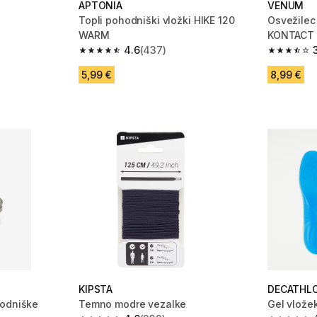
APTONIA
VENUM
Topli pohodniški vložki HIKE 120
Osvežilec
WARM
KONTACT 
 253 ocene
4.6
(437)
4.6 od 5 zvezdic from 437 ocene
3.8 od 5 
5,99 €
8,99 €
KIPSTA
DECATHL
hodniške
Temno modre vezalke
Gel vlož