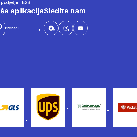
podjetje | B2B
ša aplikacija
Sledite nam
Prenesi
Gls
Ups
Intereuropa
Pac