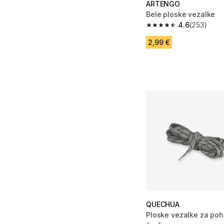
ARTENGO
Bele ploske vezalke
4.6
(253)
4.6 od 5 zvezdic from
2,99 €
QUECHUA
Ploske vezalke za po