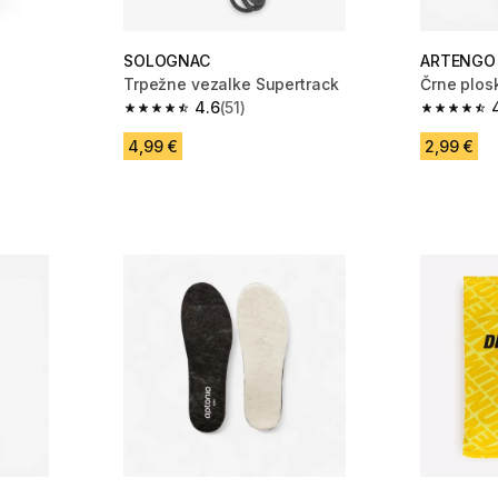
SOLOGNAC
ARTENGO
Trpežne vezalke Supertrack
Črne plos
4.6
(51)
 232 ocene
4.6 od 5 zvezdic from 51 ocene
4.6 od 5 
4,99 €
2,99 €