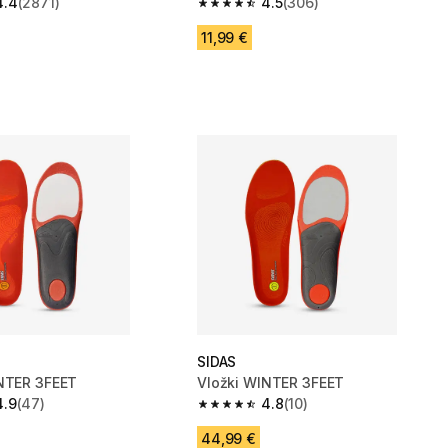
4.4
(2871)
4.5
(306)
zvezdic from 2871 ocene
4.5 od 5 zvezdic from 306 ocene
11,99 €
SIDAS
NTER 3FEET
Vložki WINTER 3FEET
4.9
(47)
4.8
(10)
zvezdic from 47 ocene
4.8 od 5 zvezdic from 10 ocene
44,99 €