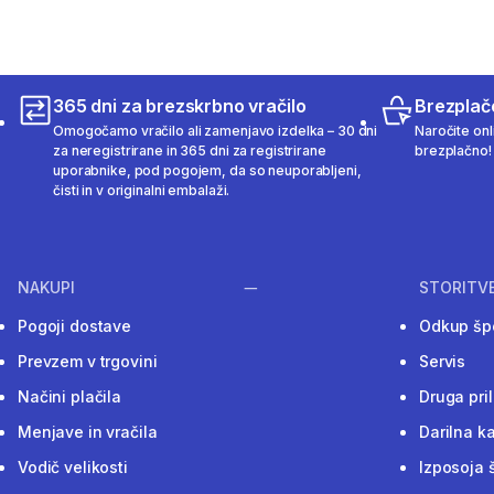
365 dni za brezskrbno vračilo
Brezplač
Omogočamo vračilo ali zamenjavo izdelka – 30 dni
Naročite onli
za neregistrirane in 365 dni za registrirane
brezplačno!
uporabnike, pod pogojem, da so neuporabljeni,
čisti in v originalni embalaži.
NAKUPI
STORITV
Pogoji dostave
Odkup šp
Prevzem v trgovini
Servis
Načini plačila
Druga pri
Menjave in vračila
Darilna ka
Vodič velikosti
Izposoja 