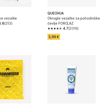
QUECHUA
ke vezalke
Okrogle vezalke za pohodniške
4.6
(253)
čevlje FORCLAZ
zvezdic from 253 ocene
4.7
(2016)
4.7 od 5 zvezdic from 2016 ocene
3,99 €