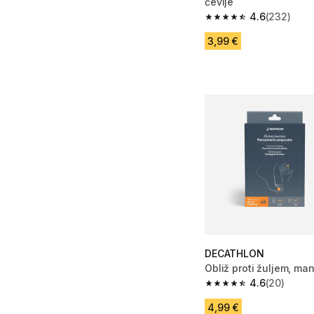
čevlje
4.6
(232)
4.6 od 5 zvezdic from
3,99 €
DECATHLON
Obliž proti žuljem, man
4.6
(20)
4.6 od 5 zvezdic from
4,99 €