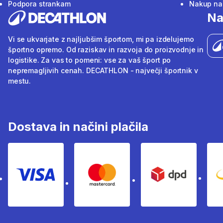
Podpora strankam
Nakup na 
Na
Vi se ukvarjate z najljubšim športom, mi pa izdelujemo
športno opremo. Od raziskav in razvoja do proizvodnje in
logistike. Za vas to pomeni: vse za vaš šport po
nepremagljivih cenah. DECATHLON - največji športnik v
mestu.
Dostava in načini plačila
Visa
Mastercard
Dpd