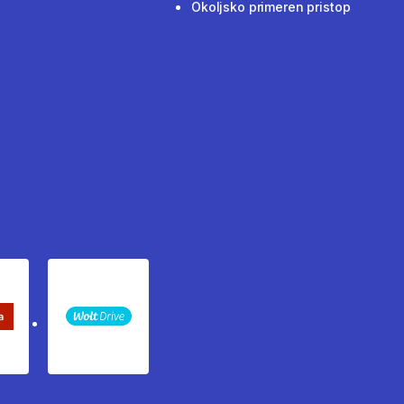
Okoljsko primeren pristop
keta Sledenje pošiljki
WOLT