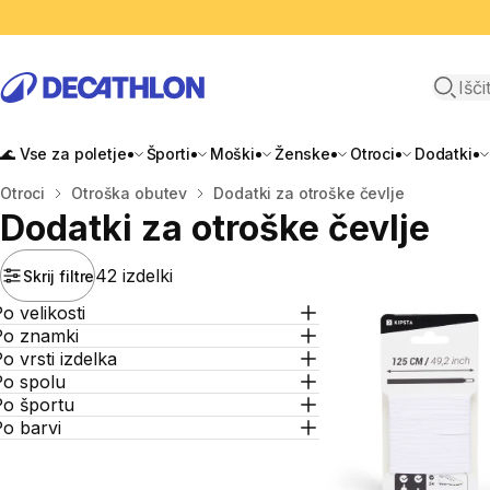
Odpri i
🌊 Vse za poletje
Športi
Moški
Ženske
Otroci
Dodatki
Domov
Otroci
Otroška obutev
Dodatki za otroške čevlje
Dodatki za otroške čevlje
42 izdelki
Skrij filtre
o velikosti
Po znamki
o vrsti izdelka
Po spolu
Po športu
o barvi