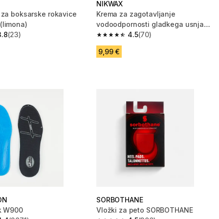
NIKWAX
 za boksarske rokavice
Krema za zagotavljanje
(limona)
vodoodpornosti gladkega usnja
3.8
(23)
NIKWAX
4.5
(70)
zvezdic from 23 ocene
4.5 od 5 zvezdic from 70 ocene
9,99 €
ON
SORBOTHANE
ek W900
Vložki za peto SORBOTHANE