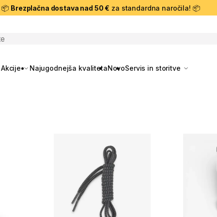
📦
Brezplačna dostava nad 50 €
za standardna naročila! 📦
skanje
Akcije
Najugodnejša kvaliteta
Novo
Servis in storitve