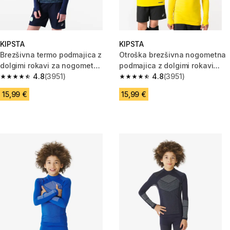
KIPSTA
KIPSTA
Brezšivna termo podmajica z
Otroška brezšivna nogometna
dolgimi rokavi za nogomet
podmajica z dolgimi rokavi
Keepdry za otroke, modra
4.8
(3951)
Keepdry
4.8
(3951)
4.8 od 5 zvezdic from 3951 ocene
4.8 od 5 zvezdic from 3951 oc
15,99 €
15,99 €