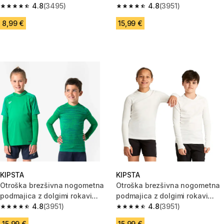
Keepcomfort 100
4.8
(3495)
Keepdry
4.8
(3951)
4.8 od 5 zvezdic from 3495 ocene
4.8 od 5 zvezdic from 3951 oc
8,99 €
15,99 €
KIPSTA
KIPSTA
Otroška brezšivna nogometna
Otroška brezšivna nogometna
podmajica z dolgimi rokavi
podmajica z dolgimi rokavi
Keepdry
4.8
(3951)
Keepdry
4.8
(3951)
4.8 od 5 zvezdic from 3951 ocene
4.8 od 5 zvezdic from 3951 oc
15,99 €
15,99 €