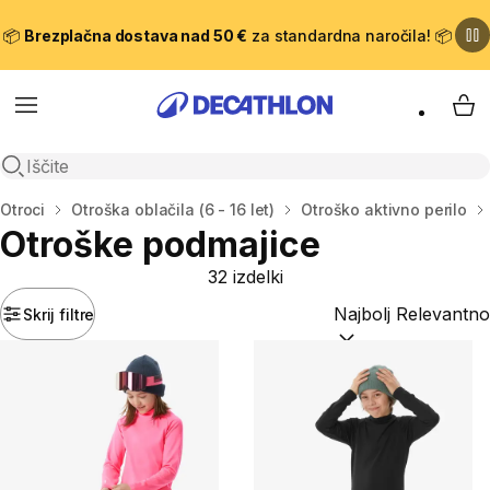
📦
Brezplačna dostava nad 50 €
za standardna naročila! 📦
Meni
Moj
Odpri iskanje
Domov
Otroci
Otroška oblačila (6 - 16 let)
Otroško aktivno perilo
Otroške podmajice
32 izdelki
Skrij filtre
Razvrsti po:
(optiona