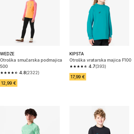
WEDZE
KIPSTA
Otroška smučarska podmajica
Otroška vratarska majica F100
500
4.7
(393)
4.7 od 5 zvezdic from 393 oce
4.8
(2322)
4.8 od 5 zvezdic from 2322 ocene
17,99 €
12,99 €