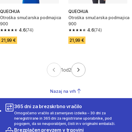
QUECHUA
QUECHUA
Otroška smučarska podmajica
Otroška smučarska podmajica
900
900
4.6
(74)
4.6
(74)
4.6 od 5 zvezdic from 74 ocene
4.6 od 5 zvezdic from 74 ocen
21,99 €
21,99 €
1
od
2
Nazaj na vrh
365 dni za brezskrbno vračilo
Omogočamo vračilo ali zamenjavo izdelka – 30 dni za
neregistrirane in 365 dni za registrirane uporabnike, pod
pogojem, da so neuporabljeni, čisti in v originalni embalaži.
Brezplačen prevzem v trgovini