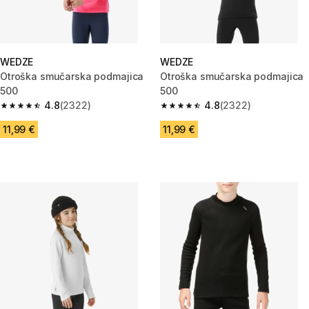
WEDZE
WEDZE
Otroška smučarska podmajica
Otroška smučarska podmajica
500
500
4.8
(2322)
4.8
(2322)
4.8 od 5 zvezdic from 2322 ocene
4.8 od 5 zvezdic from 2322 oc
11,99 €
11,99 €