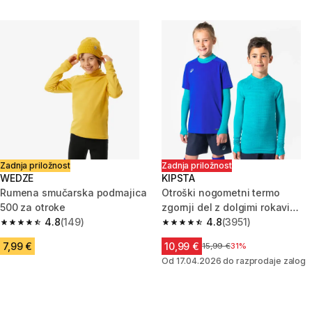
Zadnja priložnost
Zadnja priložnost
WEDZE
KIPSTA
Rumena smučarska podmajica
Otroški nogometni termo
500 za otroke
zgornji del z dolgimi rokavi
4.8
(149)
Keepdry - moder
4.8
(3951)
4.8 od 5 zvezdic from 149 ocene
4.8 od 5 zvezdic from 3951 oc
7,99 €
10,99 €
Cena pred znižanjem
15,99 €
31%
Od 17.04.2026 do razprodaje zalog