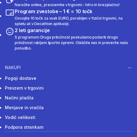
Naročite online, prevzemite v trgovini – hitro in brezplačno!
Program zvestobe – 1 € = 10 točk
Osvojite 10 točk za vsak EURO, porabljen v fizični trgovini, na
spletu ali v Decathlon aplikaciji.
2 leti garancije
S programom Druga priložnost poskušamo podariti drugo
priložnost rabljeni športni opremi. Obiščite nas in preverite našo
ponudbo.
NAKUPI
Pogoji dostave
Prevzem v trgovini
Načini plačila
Menjave in vračila
Vodič velikosti
Podpora strankam