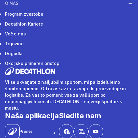
O NAS
Program zvestobe
Decathlon Kariere
Več o nas
Trgovine
Dogodki
Okoljsko primeren pristop
Vi se ukvarjate z najljubšim športom, mi pa izdelujemo
športno opremo. Od raziskav in razvoja do proizvodnje in
logistike. Za vas to pomeni: vse za vaš šport po
nepremagljivih cenah. DECATHLON - največji športnik v
mestu.
Naša aplikacija
Sledite nam
Prenesi