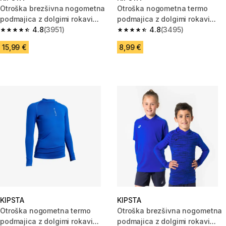
Otroška brezšivna nogometna
Otroška nogometna termo
podmajica z dolgimi rokavi
podmajica z dolgimi rokavi
Keepdry
4.8
(3951)
Keepcomfort 100 - Črna
4.8
(3495)
4.8 od 5 zvezdic from 3951 ocene
4.8 od 5 zvezdic from 3495 oc
15,99 €
8,99 €
KIPSTA
KIPSTA
Otroška nogometna termo
Otroška brezšivna nogometna
podmajica z dolgimi rokavi
podmajica z dolgimi rokavi