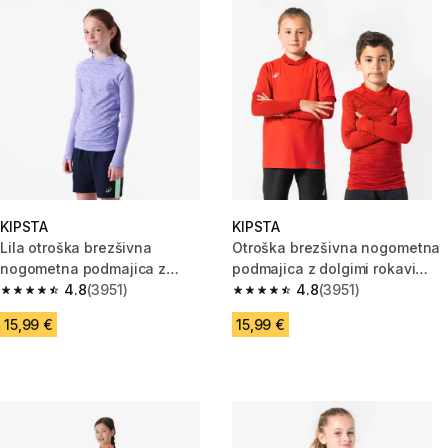
KIPSTA
KIPSTA
Lila otroška brezšivna
Otroška brezšivna nogometna
nogometna podmajica z
podmajica z dolgimi rokavi
dolgimi rokavi Keepdry
4.8
(3951)
Keepdry
4.8
(3951)
4.8 od 5 zvezdic from 3951 ocene
4.8 od 5 zvezdic from 3951 oc
15,99 €
15,99 €