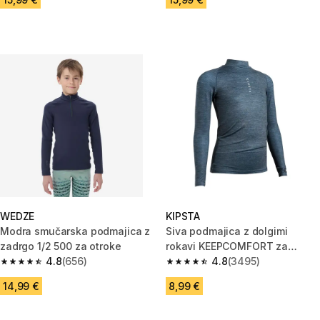
WEDZE
KIPSTA
Modra smučarska podmajica z
Siva podmajica z dolgimi
zadrgo 1/2 500 za otroke
rokavi KEEPCOMFORT za
4.8
(656)
otroke
4.8
(3495)
4.8 od 5 zvezdic from 656 ocene
4.8 od 5 zvezdic from 3495 oc
14,99 €
8,99 €