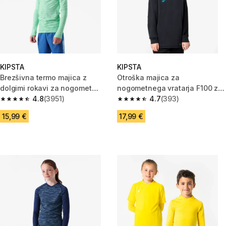
KIPSTA
KIPSTA
Brezšivna termo majica z
Otroška majica za
dolgimi rokavi za nogomet
nogometnega vratarja F100 za
Keepdry za otroke, zelena
4.8
(3951)
otroke
4.7
(393)
4.8 od 5 zvezdic from 3951 ocene
4.7 od 5 zvezdic from 393 oce
15,99 €
17,99 €