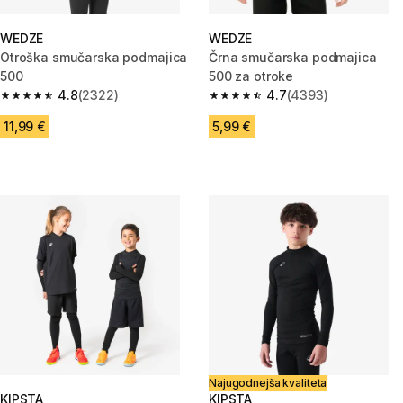
WEDZE
WEDZE
Otroška smučarska podmajica
Črna smučarska podmajica
500
500 za otroke
4.8
(2322)
4.7
(4393)
4.8 od 5 zvezdic from 2322 ocene
4.7 od 5 zvezdic from 4393 oc
11,99 €
5,99 €
Najugodnejša kvaliteta
KIPSTA
KIPSTA