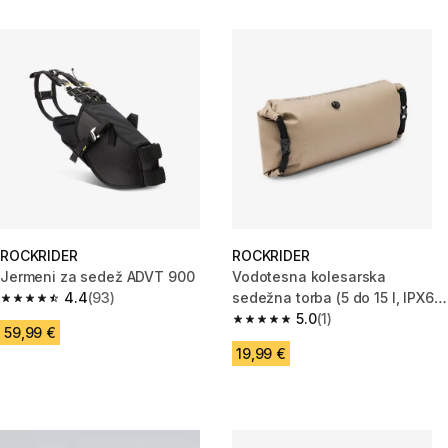
ROCKRIDER
ROCKRIDER
Jermeni za sedež ADVT 900
Vodotesna kolesarska
4.4
(93)
sedežna torba (5 do 15 l, IPX6)
4.4 od 5 zvezdic from 93 ocene
ADVT 900
5.0
(1)
5.0 od 5 zvezdic from 1 ocene
59,99 €
19,99 €