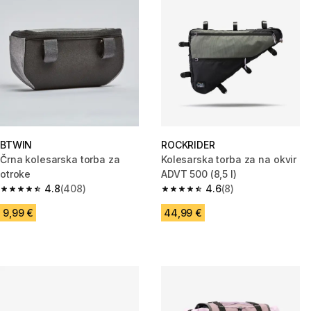
BTWIN
ROCKRIDER
Črna kolesarska torba za
Kolesarska torba za na okvir
otroke
ADVT 500 (8,5 l)
4.8
(408)
4.6
(8)
4.8 od 5 zvezdic from 408 ocene
4.6 od 5 zvezdic from 8 ocene
9,99 €
44,99 €