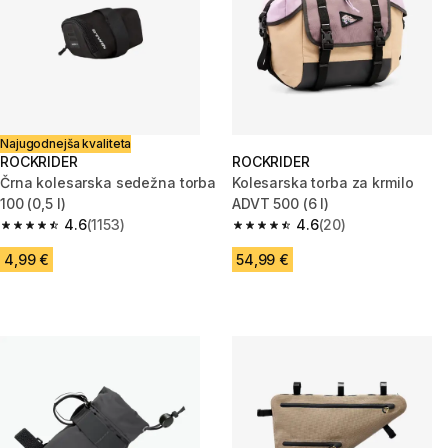
Najugodnejša kvaliteta
ROCKRIDER
ROCKRIDER
Črna kolesarska sedežna torba
Kolesarska torba za krmilo
100 (0,5 l)
ADVT 500 (6 l)
4.6
(1153)
4.6
(20)
4.6 od 5 zvezdic from 1153 ocene
4.6 od 5 zvezdic from 20 ocen
4,99 €
54,99 €