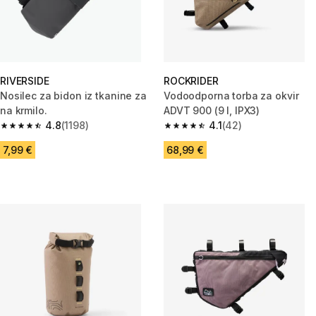
RIVERSIDE
ROCKRIDER
Nosilec za bidon iz tkanine za
Vodoodporna torba za okvir
na krmilo.
ADVT 900 (9 l, IPX3)
4.8
(1198)
4.1
(42)
4.8 od 5 zvezdic from 1198 ocene
4.1 od 5 zvezdic from 42 ocene
7,99 €
68,99 €