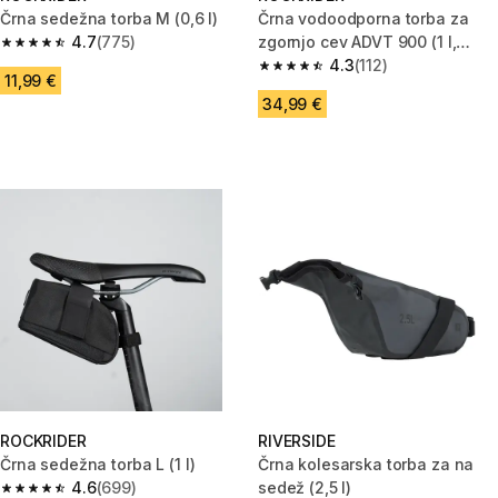
Črna sedežna torba M (0,6 l)
Črna vodoodporna torba za
4.7
(775)
zgornjo cev ADVT 900 (1 l,
4.7 od 5 zvezdic from 775 ocene
IPX3)
4.3
(112)
4.3 od 5 zvezdic from 112 ocen
11,99 €
34,99 €
ROCKRIDER
RIVERSIDE
Črna sedežna torba L (1 l)
Črna kolesarska torba za na
4.6
(699)
sedež (2,5 l)