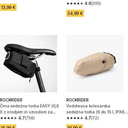
4.6 od 5 zvezdic from 699 ocene
4.6
(395)
4.6 od 5 zvezdic from 395 oce
13,99 €
24,99 €
ROCKRIDER
ROCKRIDER
Črna sedežna torba EASY (0,6
Vodotesna kolesarska
l) z orodjem in vzvodom za
sedežna torba (6 do 15 l, IPX6)
pnevmatike
4.7
(756)
ADVT 900
4.7
(72)
4.7 od 5 zvezdic from 756 ocene
4.7 od 5 zvezdic from 72 ocen
15,99 €
19,99 €