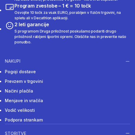
Program zvestobe – 1 € = 10 točk
Osvojite 10 točk za vsak EURO, porabljen v fizični trgovini, na
spletu ali v Decathlon aplikaciji.
2 leti garancije
S programom Druga priložnost poskušamo podariti drugo
priložnost rabljeni športni opremi. Obiščite nas in preverite našo
ponudbo.
NAKUPI
Pogoji dostave
Prevzem v trgovini
Načini plačila
Menjave in vračila
Vodič velikosti
Podpora strankam
STORITVE