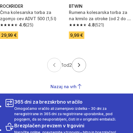
ROCKRIDER
BTWIN
Črna kolesarska torba za
Rumena kolesarska torba za
zgornjo cev ADVT 500 (1,5 l)
na krmilo za otroke (od 2 do 6
4.6
(25)
let)
4.8
(521)
4.6 od 5 zvezdic from 25 ocene
4.8 od 5 zvezdic from 521 ocen
29,99 €
9,99 €
1
od
2
Nazaj na vrh
365 dni za brezskrbno vračilo
Omogočamo vračilo ali zamenjavo izdelka – 30 dni za
neregistrirane in 365 dni za registrirane uporabnike, pod
pogojem, da so neuporabljeni, čisti in v originalni embalaži.
Brezplačen prevzem v trgovini
Naročite online, prevzemite v trgovini – hitro in brezplačno!