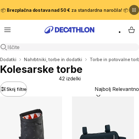
📦
Brezplačna dostava nad 50 €
za standardna naročila! 📦
Meni
Moj
Odpri iskanje
Domov
Dodatki
Nahrbtniki, torbe in dodatki
Torbe in potovalne tor
Kolesarske torbe
42 izdelki
Skrij filtre
Razvrsti po:
(optiona