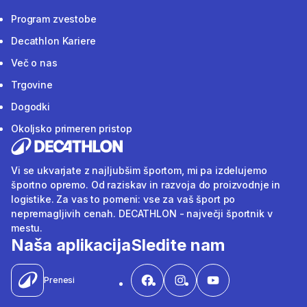
Program zvestobe
Decathlon Kariere
Več o nas
Trgovine
Dogodki
Okoljsko primeren pristop
Vi se ukvarjate z najljubšim športom, mi pa izdelujemo
športno opremo. Od raziskav in razvoja do proizvodnje in
logistike. Za vas to pomeni: vse za vaš šport po
nepremagljivih cenah. DECATHLON - največji športnik v
mestu.
Naša aplikacija
Sledite nam
Prenesi