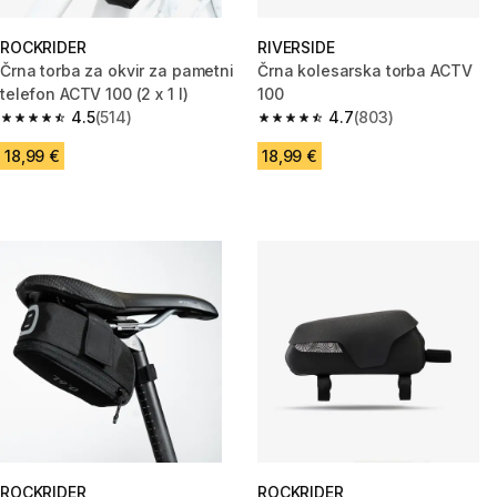
ROCKRIDER
RIVERSIDE
Črna torba za okvir za pametni
Črna kolesarska torba ACTV
telefon ACTV 100 (2 x 1 l)
100
4.5
(514)
4.7
(803)
4.5 od 5 zvezdic from 514 ocene
4.7 od 5 zvezdic from 803 oce
18,99 €
18,99 €
ROCKRIDER
ROCKRIDER