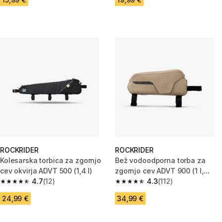
ROCKRIDER
ROCKRIDER
Kolesarska torbica za zgornjo
Bež vodoodporna torba za
cev okvirja ADVT 500 (1,4 l)
zgornjo cev ADVT 900 (1 l,
4.7
(12)
IPX3)
4.3
(112)
4.7 od 5 zvezdic from 12 ocene
4.3 od 5 zvezdic from 112 ocen
24,99 €
34,99 €