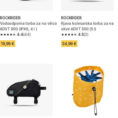
ROCKRIDER
ROCKRIDER
Vodoodporna torba za na vilico
Rjava kolesarska torba za na
ADVT 900 (IPX6, 4 l )
okvir ADVT 500 (5 l)
4.4
(44)
4.5
(2)
4.4 od 5 zvezdic from 44 ocene
4.5 od 5 zvezdic from 2 ocene
19,99 €
34,99 €