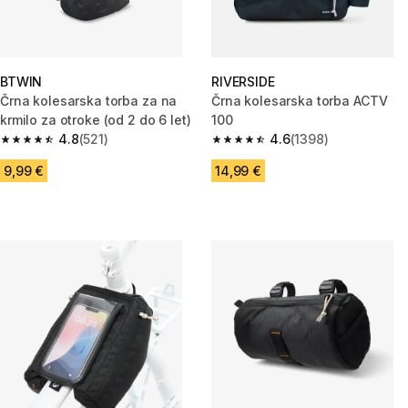
BTWIN
RIVERSIDE
Črna kolesarska torba za na
Črna kolesarska torba ACTV
krmilo za otroke (od 2 do 6 let)
100
4.8
(521)
4.6
(1398)
4.8 od 5 zvezdic from 521 ocene
4.6 od 5 zvezdic from 1398 oc
9,99 €
14,99 €