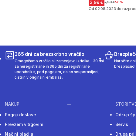
3,99 €
Cena pred znižanj
7,99 €
50%
Od 02.08.2023 do razprod
365 dni za brezskrbno vračilo
Brezplač
Omogočamo vračilo ali zamenjavo izdelka – 30 dni
Naročite onli
za neregistrirane in 365 dni za registrirane
brezplačno!
uporabnike, pod pogojem, da so neuporabljeni,
čisti in v originalni embalaži.
NAKUPI
STORITV
Pogoji dostave
Odkup šp
Prevzem v trgovini
Servis
Načini plačila
Druga pri