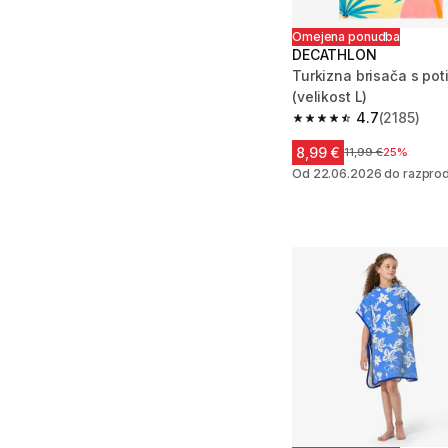
Omejena ponudba
DECATHLON
Turkizna brisača s po
(velikost L)
4.7
(2185)
4.7 od 5 zvezdic from
8,99 €
Cena pred znižanj
11,99 €
25%
Od 22.06.2026 do razprod