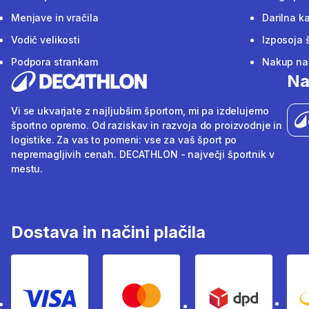
Menjave in vračila
Darilna ka
Vodič velikosti
Izposoja 
Podpora strankam
Nakup na 
Na
Vi se ukvarjate z najljubšim športom, mi pa izdelujemo
športno opremo. Od raziskav in razvoja do proizvodnje in
logistike. Za vas to pomeni: vse za vaš šport po
nepremagljivih cenah. DECATHLON - največji športnik v
mestu.
Dostava in načini plačila
Visa
Mastercard
Dpd