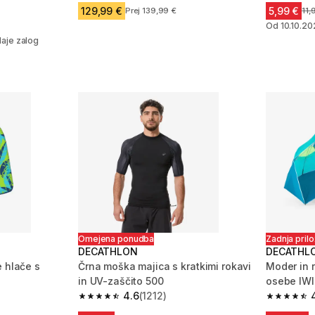
 699 ocene
129,99 €
5,99 €
Prej 139,99 €
Cen
11,
em
Od 10.10.20
aje zalog
Omejena ponudba
Zadnja pril
DECATHLON
DECATHL
e hlače s
Črna moška majica s kratkimi rokavi
Moder in 
in UV-zaščito 500
osebe IWI
4.6
(1212)
 214 ocene
4.6 od 5 zvezdic from 1212 ocene
4.6 od 5 