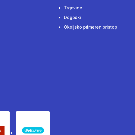
Trgovine
Dogodki
Okoljsko primeren pristop
keta Sledenje pošiljki
WOLT