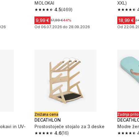
MOLOKAI
XXL)
4.5
(469)
 61 ocene
4.5 od 5 zvezdic from 469 ocene
4.7 od 5 
9,99 €
18,99 €
njem
Cena pred znižanjem
17,99 €
44%
C
2
026
Od 06.07.2026 do 28.09.2026
Od 22.06.2
Znižana cena
Zadnja pril
DECATHLON
DECATHL
rokavi in UV-
Prostostoječe stojalo za 3 deske
Modre že
4.6
(16)
4.6 od 5 zvezdic from 16 ocene
4.7 od 5 