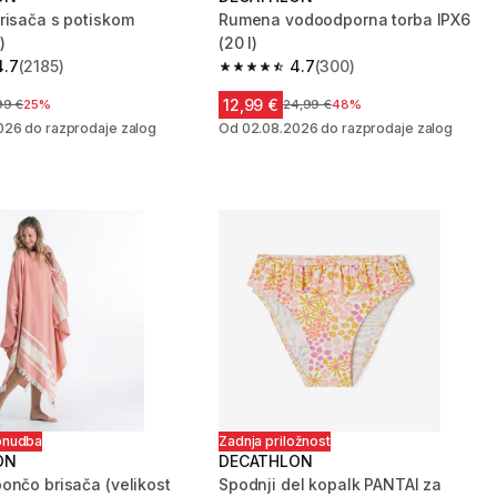
risača s potiskom
Rumena vodoodporna torba IPX6
)
(20 l)
4.7
(2185)
4.7
(300)
zvezdic from 2185 ocene
4.7 od 5 zvezdic from 300 ocene
12,99 €
na pred znižanjem
99 €
25%
Cena pred znižanjem
24,99 €
48%
026 do razprodaje zalog
Od 02.08.2026 do razprodaje zalog
onudba
Zadnja priložnost
ON
DECATHLON
ončo brisača (velikost
Spodnji del kopalk PANTAI za