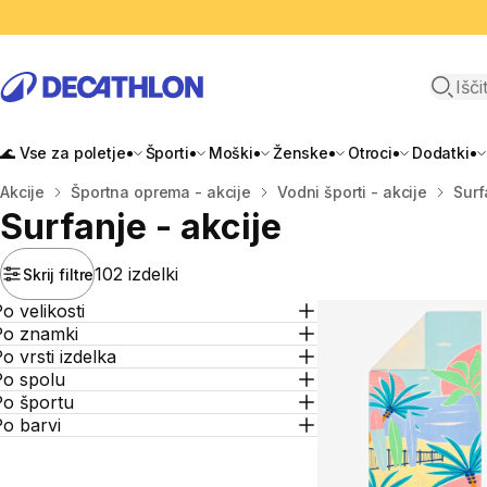
Odpri i
🌊 Vse za poletje
Športi
Moški
Ženske
Otroci
Dodatki
Domov
Akcije
Športna oprema - akcije
Vodni športi - akcije
Surf
Surfanje - akcije
102 izdelki
Skrij filtre
o velikosti
Po znamki
o vrsti izdelka
Po spolu
Po športu
o barvi