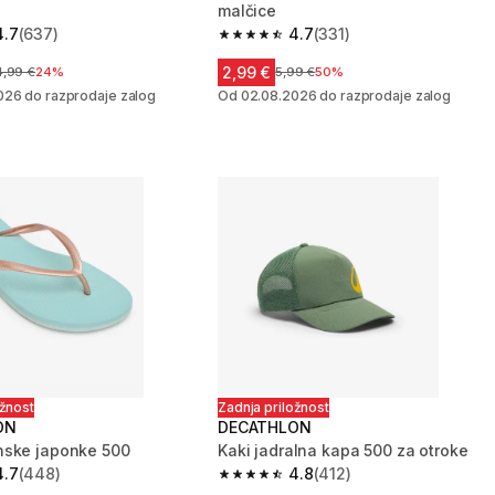
malčice
4.7
(637)
4.7
(331)
zvezdic from 637 ocene
4.7 od 5 zvezdic from 331 ocene
2,99 €
ena pred znižanjem
4,99 €
24%
Cena pred znižanjem
5,99 €
50%
026 do razprodaje zalog
Od 02.08.2026 do razprodaje zalog
ožnost
Zadnja priložnost
ON
DECATHLON
nske japonke 500
Kaki jadralna kapa 500 za otroke
4.7
(448)
4.8
(412)
zvezdic from 448 ocene
4.8 od 5 zvezdic from 412 ocene