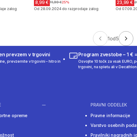
8,99 €
23,99 €
em
Cena pred znižanjem
11,99 €
25%
C
2
aje zalog
Od 28.09.2024 do razprodaje zalog
Od 07.09.2
1
od
5
en prevzem v trgovini
Program zvestobe – 1 € =
ne, prevzemite v trgovini – hitro in
Osvojite 10 točk za vsak EURO, po
trgovini, na spletu ali v Decathlon 
E
PRAVNI ODDELEK
ortne opreme
Pravne informacije
Varstvo osebnih poda
ložnost
Pravilniki nagradnih i