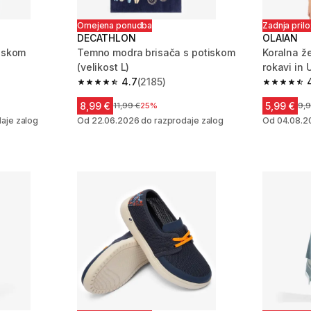
Omejena ponudba
Zadnja pril
DECATHLON
OLAIAN
tiskom
Temno modra brisača s potiskom
Koralna ž
(velikost L)
rokavi in 
4.7
(2185)
 2185 ocene
4.7 od 5 zvezdic from 2185 ocene
4.8 od 5 
8,99 €
5,99 €
em
Cena pred znižanjem
11,99 €
25%
Cen
9,9
aje zalog
Od 22.06.2026 do razprodaje zalog
Od 04.08.2