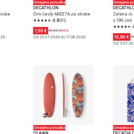
Omejena ponudba
Omejena p
DECATHLON
DECATHL
troke
Črni čevlji AREETA za otroke
Zelena in
4.8
(61)
x 190 cm)
 2061 ocene
4.8 od 5 zvezdic from 61 ocene
4.7 od 5 
7,99 €
em
Cena pred znižanjem
19,99 €
60%
18,99 €
026
Od 25.07.2026 do 17.08.2026
C
2
Od 11.07.20
Omejena ponudba
Omejena p
OLAIAN
DECATHL