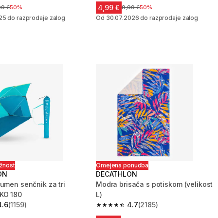
4,99 €
a pred znižanjem
99 €
50%
Cena pred znižanjem
9,99 €
50%
25 do razprodaje zalog
Od 30.07.2026 do razprodaje zalog
ožnost
Omejena ponudba
ON
DECATHLON
rumen senčnik za tri
Modra brisača s potiskom (velikost
KO 180
L)
4.6
(1159)
4.7
(2185)
zvezdic from 1159 ocene
4.7 od 5 zvezdic from 2185 ocene