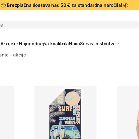
📦
Brezplačna dostava nad 50 €
za standardna naročila! 📦
skanje
Akcije
Najugodnejša kvaliteta
Novo
Servis in storitve
anje - akcije