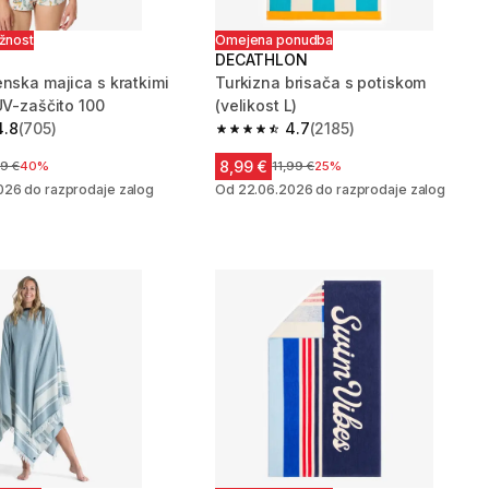
ožnost
Omejena ponudba
DECATHLON
enska majica s kratkimi
Turkizna brisača s potiskom
UV-zaščito 100
(velikost L)
4.8
(705)
4.7
(2185)
zvezdic from 705 ocene
4.7 od 5 zvezdic from 2185 ocene
8,99 €
a pred znižanjem
9 €
40%
Cena pred znižanjem
11,99 €
25%
026 do razprodaje zalog
Od 22.06.2026 do razprodaje zalog