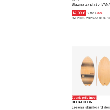
Blazina za plažo IVAN
14,99 €
Cena pred zniža
19,99 €
25%
Od 29.05.2026 do 01.09.
Zadnja priložnost
DECATHLON
Lesena skimboard des