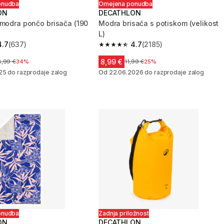
onudba
Omejena ponudba
ON
DECATHLON
 modra pončo brisača (190
Modra brisača s potiskom (velikost
L)
4.7
(637)
4.7
(2185)
zvezdic from 637 ocene
4.7 od 5 zvezdic from 2185 ocene
8,99 €
ena pred znižanjem
8,99 €
34%
Cena pred znižanjem
11,99 €
25%
25 do razprodaje zalog
Od 22.06.2026 do razprodaje zalog
onudba
Zadnja priložnost
ON
DECATHLON