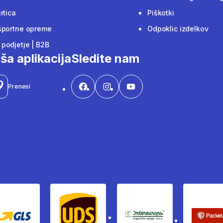
rtica
Piškotki
športne opreme
Odpoklic izdelkov
podjetje | B2B
ša aplikacija
Sledite nam
Prenesi
Gls
Ups
Intereuropa
Pac