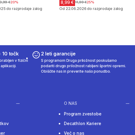
8,99 €
ena pred znižanjem
9,99 €
20%
Cena pred znižanjem
11,99 €
25%
025 do razprodaje zalog
Od 22.06.2026 do razprodaje zalog
 10 točk
2 leti garancije
rabljen v fizični
S programom Druga priložnost poskušamo
aplikaciji.
podariti drugo priložnost rabljeni športni opremi.
Obiščite nas in preverite našo ponudbo.
O NAS
Program zvestobe
tkov
Decathlon Kariere
ger
Več o nas