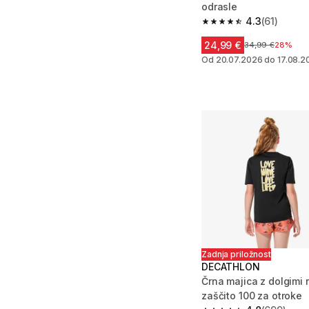
odrasle
4.3
(61)
4.3 od 5 zvezdic from
24,99 €
Cena pred zniža
34,99 €
28%
Od 20.07.2026 do 17.08.2
Zadnja priložnost
DECATHLON
Črna majica z dolgimi 
zaščito 100 za otroke