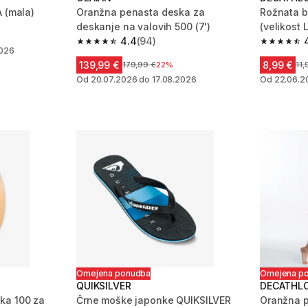
A (mala)
Oranžna penasta deska za
Rožnata b
deskanje na valovih 500 (7')
(velikost L
njem
4.4
(94)
4.4 od 5 zvezdic from 94 ocene
4.7 od 5 
2026
139,99 €
8,99 €
Cena pred znižanjem
179,99 €
22%
Ce
11,
Od 20.07.2026 do 17.08.2026
Od 22.06.2
Omejena ponudba
Omejena p
QUIKSILVER
DECATHL
ka 100 za
Črne moške japonke QUIKSILVER
Oranžna p