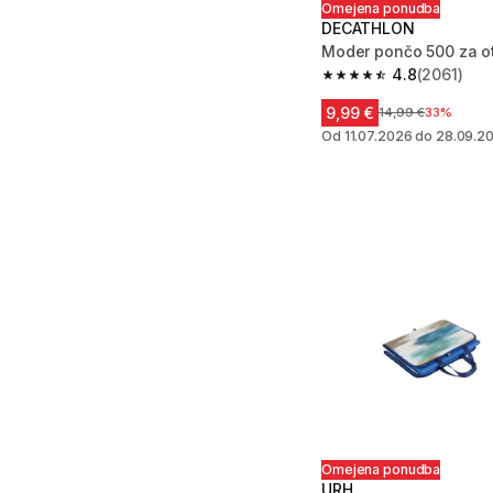
Omejena ponudba
DECATHLON
Moder pončo 500 za o
4.8
(2061)
4.8 od 5 zvezdic from
9,99 €
Cena pred znižanj
14,99 €
33%
Od 11.07.2026 do 28.09.2
Omejena ponudba
URH