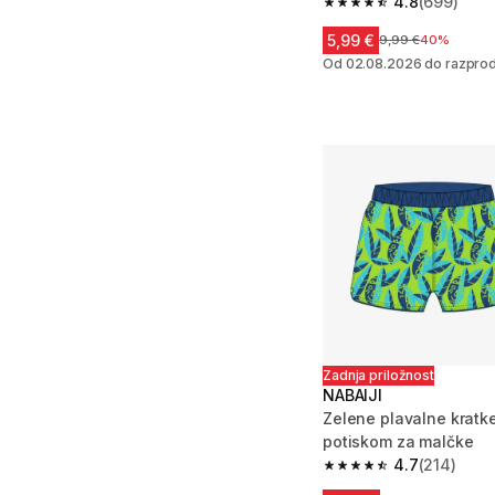
4.8
(699)
4.8 od 5 zvezdic from
5,99 €
Cena pred znižanj
9,99 €
40%
Od 02.08.2026 do razprod
Zadnja priložnost
NABAIJI
Zelene plavalne kratk
potiskom za malčke
4.7
(214)
4.7 od 5 zvezdic from