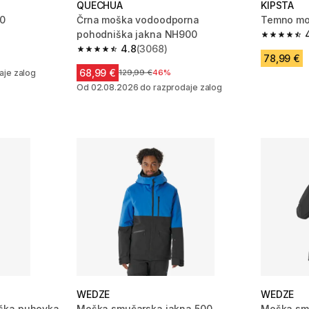
QUECHUA
KIPSTA
00
Črna moška vodoodporna
Temno mod
pohodniška jakna NH900
 231 ocene
4.7 od 5 
4.8
(3068)
4.8 od 5 zvezdic from 3068 ocene
78,99 €
anjem
68,99 €
aje zalog
Cena pred znižanjem
129,99 €
46%
Od 02.08.2026 do razprodaje zalog
WEDZE
WEDZE
ška puhovka
Moška smučarska jakna 500
Moška sm