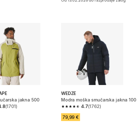
Od 13.02.2026 do razprodaje zalog
APE
WEDZE
učarska jakna 500
Modra moška smučarska jakna 100
4.8
(1701)
4.7
(1762)
zvezdic from 1701 ocene
4.7 od 5 zvezdic from 1762 ocene
79,99 €