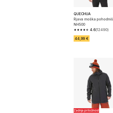
QUECHUA
Rjava moška pohodniš
NH500
4.6
(12490)
4.6 od 5 zvezdic from
44,99 €
Zadnja priložnost