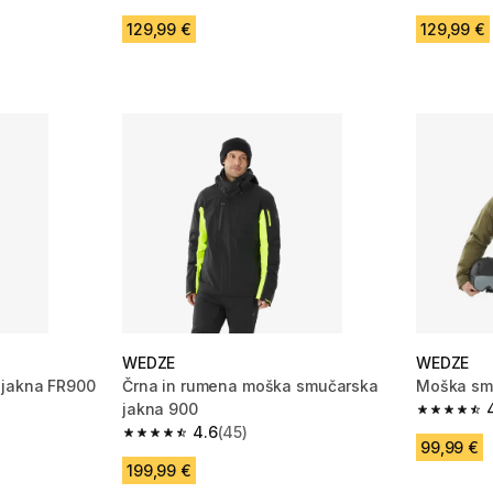
 3507 ocene
4.7 od 5 zvezdic from 3563 ocene
4.7 od 5 
129,99 €
129,99 €
WEDZE
WEDZE
 jakna FR900
Črna in rumena moška smučarska
Moška sm
jakna 900
 16 ocene
4.7 od 5 
4.6
(45)
4.6 od 5 zvezdic from 45 ocene
99,99 €
199,99 €