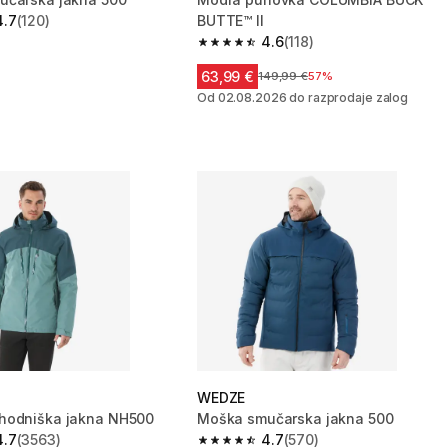
4.7
(120)
BUTTE™ II
zvezdic from 120 ocene
4.6
(118)
4.6 od 5 zvezdic from 118 ocene
63,99 €
Cena pred znižanjem
149,99 €
57%
Od 02.08.2026 do razprodaje zalog
WEDZE
hodniška jakna NH500
Moška smučarska jakna 500
4.7
(3563)
4.7
(570)