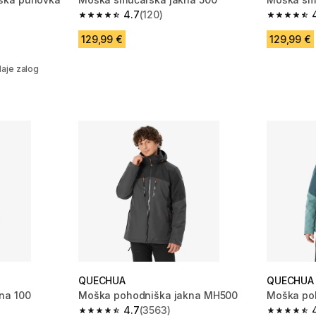
4.7
(120)
4.7 od 5 zvezdic from 120 ocene
4.7 od 5 
 242 ocene
129,99 €
129,99 €
njem
aje zalog
QUECHUA
QUECHUA
na 100
Moška pohodniška jakna MH500
Moška po
4.7
(3563)