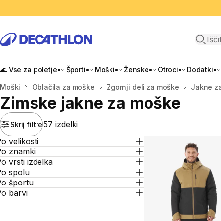
Odpri i
🌊 Vse za poletje
Športi
Moški
Ženske
Otroci
Dodatki
Domov
Moški
Oblačila za moške
Zgornji deli za moške
Jakne z
Zimske jakne za moške
57 izdelki
Skrij filtre
o velikosti
Po znamki
o vrsti izdelka
Po spolu
Po športu
o barvi