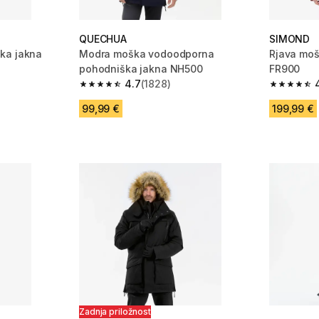
QUECHUA
SIMOND
ka jakna
Modra moška vodoodporna
Rjava moš
pohodniška jakna NH500
FR900
4.7
(1828)
 12490 ocene
4.7 od 5 zvezdic from 1828 ocene
4.5 od 5 
99,99 €
199,99 €
Zadnja priložnost