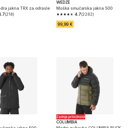
WEDZE
ra jakna TRX za odrasle
Moška smučarska jakna 500
4.7
(218)
4.7
(2282)
zvezdic from 218 ocene
4.7 od 5 zvezdic from 2282 ocene
99,99 €
Zadnja priložnost
COLUMBIA
učarska jakna 500
Modra puhovka COLUMBIA BUCK