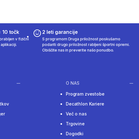
 10 točk
2 leti garancije
rabljen v fizični
S programom Druga priložnost poskušamo
aplikaciji.
podariti drugo priložnost rabljeni športni opremi.
Obiščite nas in preverite našo ponudbo.
O NAS
Program zvestobe
tkov
Decathlon Kariere
ger
Več o nas
Trgovine
Dogodki