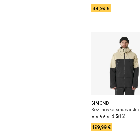
4.8 od 5 zvezdic from
44,99 €
SIMOND
Bež moška smučarska
4.5
(16)
4.5 od 5 zvezdic from
199,99 €