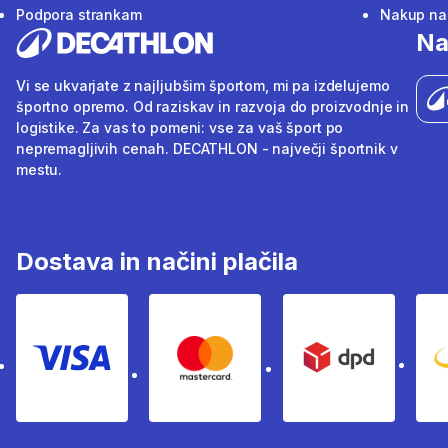
Podpora strankam
Nakup na 
Na
Vi se ukvarjate z najljubšim športom, mi pa izdelujemo
športno opremo. Od raziskav in razvoja do proizvodnje in
logistike. Za vas to pomeni: vse za vaš šport po
nepremagljivih cenah. DECATHLON - največji športnik v
mestu.
Dostava in načini plačila
Visa
Mastercard
Dpd