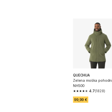
QUECHUA
Zelena moška pohodni
NH500
4.7
(1828)
4.7 od 5 zvezdic from
99,99 €