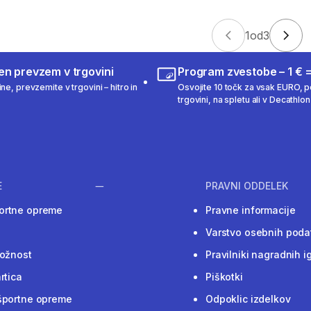
1
od
3
en prevzem v trgovini
Program zvestobe – 1 € =
ne, prevzemite v trgovini – hitro in
Osvojite 10 točk za vsak EURO, po
trgovini, na spletu ali v Decathlon 
E
PRAVNI ODDELEK
ortne opreme
Pravne informacije
Varstvo osebnih poda
ložnost
Pravilniki nagradnih i
rtica
Piškotki
športne opreme
Odpoklic izdelkov