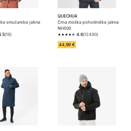
QUECHUA
ka smučarska jakna
Črna moška pohodniška jakna
NH500
4.5
(16)
4.6
(12490)
zvezdic from 16 ocene
4.6 od 5 zvezdic from 12490 ocene
44,99 €