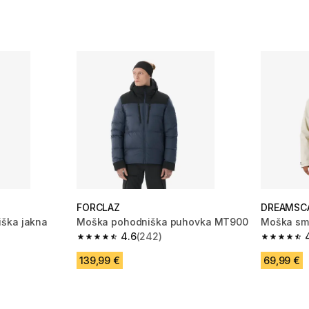
FORCLAZ
DREAMSC
ška jakna
Moška pohodniška puhovka MT900
Moška sm
4.6
(242)
4.6 od 5 zvezdic from 242 ocene
4.8 od 5 
 1828 ocene
139,99 €
69,99 €