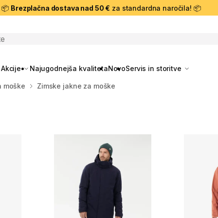
📦
Brezplačna dostava nad 50 €
za standardna naročila! 📦
skanje
Akcije
Najugodnejša kvaliteta
Novo
Servis in storitve
a moške
Zimske jakne za moške