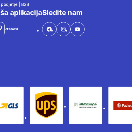
podjetje | B2B
ša aplikacija
Sledite nam
Prenesi
Gls
Ups
Intereuropa
Pac