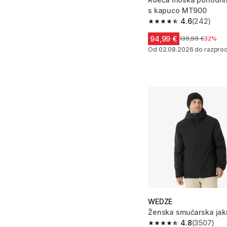
s kapuco MT900
4.6
(242)
4.6 od 5 zvezdic from
94,99 €
Cena pred zniža
139,99 €
32%
Od 02.08.2026 do razprod
WEDZE
Ženska smučarska jak
4.8
(3507)