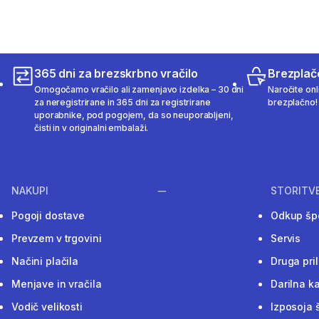
365 dni za brezskrbno vračilo
Brezplač
Omogočamo vračilo ali zamenjavo izdelka – 30 dni
Naročite onli
za neregistrirane in 365 dni za registrirane
brezplačno!
uporabnike, pod pogojem, da so neuporabljeni,
čisti in v originalni embalaži.
NAKUPI
STORITV
Pogoji dostave
Odkup šp
Prevzem v trgovini
Servis
Načini plačila
Druga pri
Menjave in vračila
Darilna ka
Vodič velikosti
Izposoja 