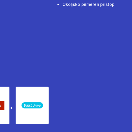
Okoljsko primeren pristop
keta Sledenje pošiljki
WOLT