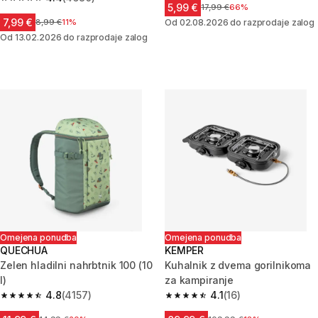
4.4 od 5 zvezdic from 4680 ocene
5,99 €
Cena pred znižanjem
17,99 €
66%
7,99 €
Cena pred znižanjem
8,99 €
11%
Od 02.08.2026 do razprodaje zalog
Od 13.02.2026 do razprodaje zalog
Omejena ponudba
Omejena ponudba
QUECHUA
KEMPER
Zelen hladilni nahrbtnik 100 (10
Kuhalnik z dvema gorilnikoma
l)
za kampiranje
4.8
(4157)
4.1
(16)
4.8 od 5 zvezdic from 4157 ocene
4.1 od 5 zvezdic from 16 ocene