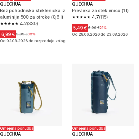
QUECHUA
QUECHUA
Bež pohodniška steklenička iz
Prevleka za steklenico (1 l)
aluminija 500 za otroke (0,6 l)
4.7
(115)
4.7 od 5 zvezdic from 115 ocen
4.2
(330)
4.2 od 5 zvezdic from 330 ocene
5,49 €
Cena pred znižanjem
6,99 €
21%
6,99 €
Cena pred znižanjem
9,99 €
30%
Od 28.06.2026 do 23.08.2026
Od 02.08.2026 do razprodaje zalog
Omejena ponudba
Omejena ponudba
QUECHUA
QUECHUA