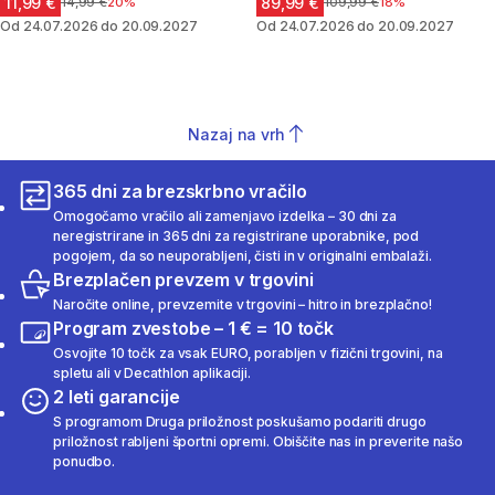
11,99 €
89,99 €
Cena pred znižanjem
14,99 €
20%
Cena pred znižanjem
109,99 €
18%
Od 24.07.2026 do 20.09.2027
Od 24.07.2026 do 20.09.2027
Nazaj na vrh
365 dni za brezskrbno vračilo
Omogočamo vračilo ali zamenjavo izdelka – 30 dni za
neregistrirane in 365 dni za registrirane uporabnike, pod
pogojem, da so neuporabljeni, čisti in v originalni embalaži.
Brezplačen prevzem v trgovini
Naročite online, prevzemite v trgovini – hitro in brezplačno!
Program zvestobe – 1 € = 10 točk
Osvojite 10 točk za vsak EURO, porabljen v fizični trgovini, na
spletu ali v Decathlon aplikaciji.
2 leti garancije
S programom Druga priložnost poskušamo podariti drugo
priložnost rabljeni športni opremi. Obiščite nas in preverite našo
ponudbo.