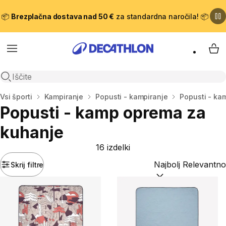
📦
Brezplačna dostava nad 50 €
za standardna naročila! 📦
Meni
Moj
Odpri iskanje
Domov
Vsi športi
Kampiranje
Popusti - kampiranje
Popusti - ka
Popusti - kamp oprema za
kuhanje
16 izdelki
Skrij filtre
Razvrsti po:
(optiona