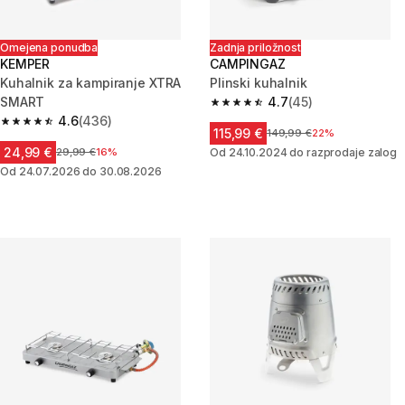
Omejena ponudba
Zadnja priložnost
KEMPER
CAMPINGAZ
Kuhalnik za kampiranje XTRA
Plinski kuhalnik
SMART
4.7
(45)
4.7 od 5 zvezdic from 45 ocen
4.6
(436)
4.6 od 5 zvezdic from 436 ocene
115,99 €
Cena pred znižanjem
149,99 €
22%
24,99 €
Cena pred znižanjem
29,99 €
16%
Od 24.10.2024 do razprodaje zalog
Od 24.07.2026 do 30.08.2026