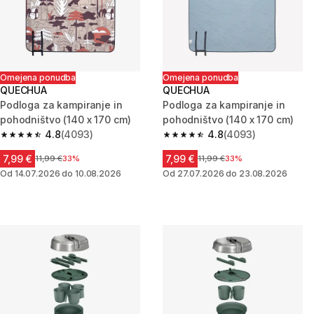
Omejena ponudba
Omejena ponudba
QUECHUA
QUECHUA
Podloga za kampiranje in
Podloga za kampiranje in
pohodništvo (140 x 170 cm)
pohodništvo (140 x 170 cm)
4.8
(4093)
4.8
(4093)
4.8 od 5 zvezdic from 4093 ocene
4.8 od 5 zvezdic from 4093 oc
7,99 €
7,99 €
Cena pred znižanjem
11,99 €
33%
Cena pred znižanjem
11,99 €
33%
Od 14.07.2026 do 10.08.2026
Od 27.07.2026 do 23.08.2026