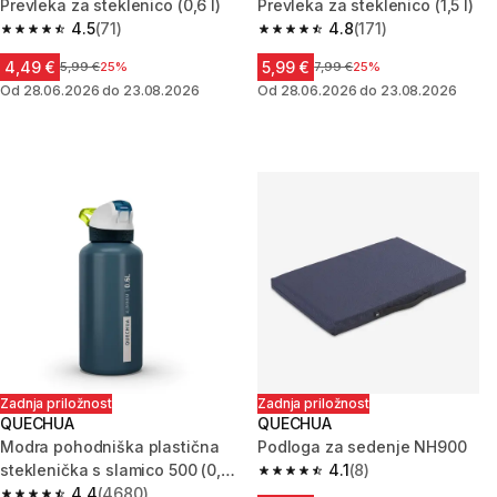
Prevleka za steklenico (0,6 l)
Prevleka za steklenico (1,5 l)
4.5
(71)
4.8
(171)
4.5 od 5 zvezdic from 71 ocene
4.8 od 5 zvezdic from 171 ocen
4,49 €
5,99 €
Cena pred znižanjem
5,99 €
25%
Cena pred znižanjem
7,99 €
25%
Od 28.06.2026 do 23.08.2026
Od 28.06.2026 do 23.08.2026
Zadnja priložnost
Zadnja priložnost
QUECHUA
QUECHUA
Modra pohodniška plastična
Podloga za sedenje NH900
steklenička s slamico 500 (0,6
4.1
(8)
4.1 od 5 zvezdic from 8 ocene
l)
4.4
(4680)