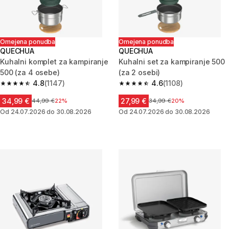
Omejena ponudba
Omejena ponudba
QUECHUA
QUECHUA
Kuhalni komplet za kampiranje
Kuhalni set za kampiranje 500
500 (za 4 osebe)
(za 2 osebi)
4.8
(1147)
4.6
(1108)
4.8 od 5 zvezdic from 1147 ocene
4.6 od 5 zvezdic from 1108 oce
34,99 €
27,99 €
Cena pred znižanjem
44,99 €
22%
Cena pred znižanjem
34,99 €
20%
Od 24.07.2026 do 30.08.2026
Od 24.07.2026 do 30.08.2026