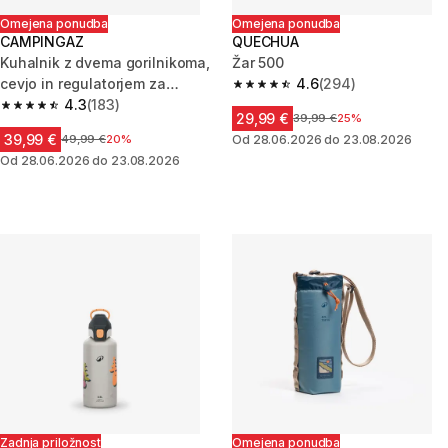
Omejena ponudba
Omejena ponudba
CAMPINGAZ
QUECHUA
Kuhalnik z dvema gorilnikoma,
Žar 500
cevjo in regulatorjem za
4.6
(294)
4.6 od 5 zvezdic from 294 oce
kampiranje 100S
4.3
(183)
4.3 od 5 zvezdic from 183 ocene
29,99 €
Cena pred znižanjem
39,99 €
25%
39,99 €
Cena pred znižanjem
49,99 €
20%
Od 28.06.2026 do 23.08.2026
Od 28.06.2026 do 23.08.2026
Zadnja priložnost
Omejena ponudba