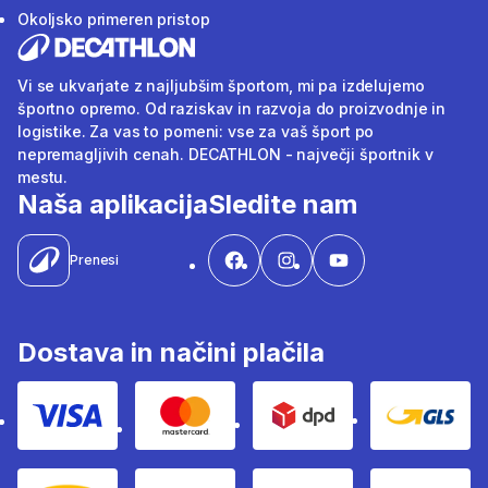
Okoljsko primeren pristop
Vi se ukvarjate z najljubšim športom, mi pa izdelujemo
športno opremo. Od raziskav in razvoja do proizvodnje in
logistike. Za vas to pomeni: vse za vaš šport po
nepremagljivih cenah. DECATHLON - največji športnik v
mestu.
Naša aplikacija
Sledite nam
Prenesi
Dostava in načini plačila
Visa
Mastercard
Dpd
Gls