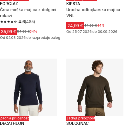
FORCLAZ
KIPSTA
Črna moška majica z dolgimi
Uradna odbojkarska majica
rokavi
VNL
4.6
(485)
4.6 od 5 zvezdic from 485 ocene
24,99 €
Cena pred znižanjem
44,99 €
44%
35,99 €
Cena pred znižanjem
54,99 €
34%
Od 25.07.2026 do 30.09.2026
Od 02.08.2026 do razprodaje zalog
Zadnja priložnost
Zadnja priložnost
DECATHLON
SOLOGNAC