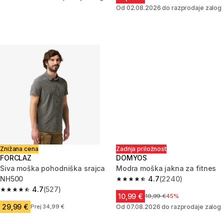
Od 02.08.2026 do razprodaje zalog
Znižana cena
Zadnja priložnost
FORCLAZ
DOMYOS
Siva moška pohodniška srajca
Modra moška jakna za fitnes
NH500
4.7
(2240)
4.7 od 5 zvezdic from 2240 oc
4.7
(527)
4.7 od 5 zvezdic from 527 ocene
10,99 €
Cena pred znižanjem
19,99 €
45%
29,99 €
Prej 34,99 €
Od 07.08.2026 do razprodaje zalog