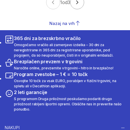
1
od
3
Nazaj na vrh
365 dni za brezskrbno vračilo
Omogočamo vračilo ali zamenjavo izdelka – 30 dni za
neregistrirane in 365 dni za registrirane uporabnike, pod
pogojem, da so neuporabljeni, čisti in v originalni embalaži.
Brezplačen prevzem v trgovini
Naročite online, prevzemite v trgovini – hitro in brezplačno!
Program zvestobe – 1 € = 10 točk
Osvojite 10 točk za vsak EURO, porabljen v fizični trgovini, na
spletu ali v Decathlon aplikaciji.
2 leti garancije
S programom Druga priložnost poskušamo podariti drugo
priložnost rabljeni športni opremi. Obiščite nas in preverite našo
ponudbo.
NAKUPI