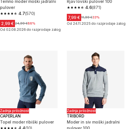
Temno moder moški jadralni
Rjav lovski pulover 100
pulover
4.6
(871)
4.6 od 5 zvezdic from 871 ocen
4.7
(570)
4.7 od 5 zvezdic from 570 ocene
7,99 €
Cena pred znižanjem
11,99 €
33%
2,99 €
Cena pred znižanjem
24,99 €
88%
Od 24.11.2025 do razprodaje zalog
Od 02.08.2026 do razprodaje zalog
Zadnja priložnost
Zadnja priložnost
CAPERLAN
TRIBORD
Topel moder ribiški pulover
Moder in siv moški jadralni
4.4
(10)
pulover 100