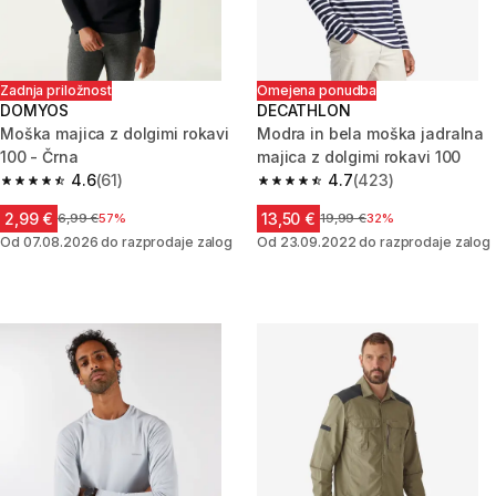
Zadnja priložnost
Omejena ponudba
DOMYOS
DECATHLON
Moška majica z dolgimi rokavi
Modra in bela moška jadralna
100 - Črna
majica z dolgimi rokavi 100
4.6
(61)
4.7
(423)
4.6 od 5 zvezdic from 61 ocene
4.7 od 5 zvezdic from 423 oce
2,99 €
13,50 €
Cena pred znižanjem
6,99 €
57%
Cena pred znižanjem
19,99 €
32%
Od 07.08.2026 do razprodaje zalog
Od 23.09.2022 do razprodaje zalog