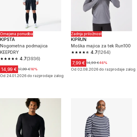
Omejena ponudba
Zadnja priložnost
KIPSTA
KIPRUN
Nogometna podmajica
Moška majica za tek Run100
KEEPDRY
4.7
(1264)
4.7 od 5 zvezdic from 1264 oc
4.7
(3936)
4.7 od 5 zvezdic from 3936 ocene
7,99 €
Cena pred znižanjem
14,99 €
46%
14,99 €
Cena pred znižanjem
17,99 €
16%
Od 02.08.2026 do razprodaje zalog
Od 24.01.2026 do razprodaje zalog