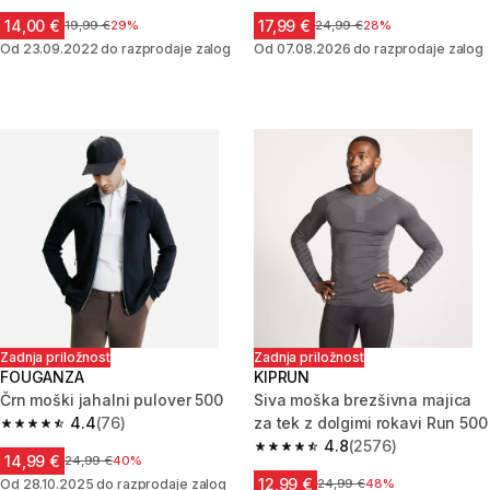
14,00 €
17,99 €
Cena pred znižanjem
19,99 €
29%
Cena pred znižanjem
24,99 €
28%
Od 23.09.2022 do razprodaje zalog
Od 07.08.2026 do razprodaje zalog
Zadnja priložnost
Zadnja priložnost
FOUGANZA
KIPRUN
Črn moški jahalni pulover 500
Siva moška brezšivna majica
4.4
(76)
za tek z dolgimi rokavi Run 500
4.4 od 5 zvezdic from 76 ocene
4.8
(2576)
4.8 od 5 zvezdic from 2576 oc
14,99 €
Cena pred znižanjem
24,99 €
40%
12,99 €
Od 28.10.2025 do razprodaje zalog
Cena pred znižanjem
24,99 €
48%