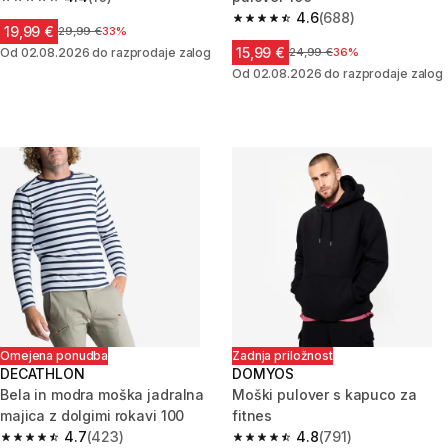
4.4 od 5 zvezdic from 10 ocene
4.6
(688)
4.6 od 5 zvezdic from 688 oce
19,99 €
Cena pred znižanjem
29,99 €
33%
15,99 €
Od 02.08.2026 do razprodaje zalog
Cena pred znižanjem
24,99 €
36%
Od 02.08.2026 do razprodaje zalog
Omejena ponudba
Zadnja priložnost
DECATHLON
DOMYOS
Bela in modra moška jadralna
Moški pulover s kapuco za
majica z dolgimi rokavi 100
fitnes
4.7
(423)
4.8
(791)
4.7 od 5 zvezdic from 423 ocene
4.8 od 5 zvezdic from 791 ocen