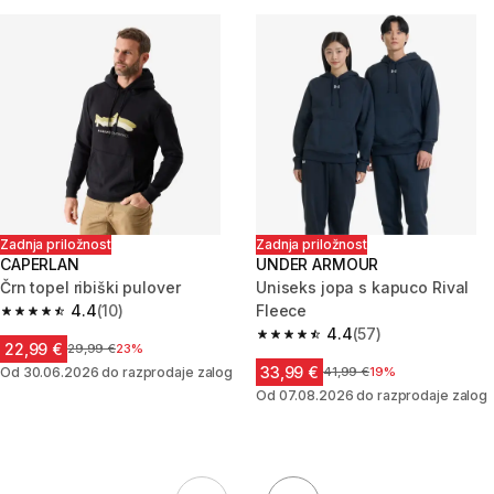
Zadnja priložnost
Zadnja priložnost
CAPERLAN
UNDER ARMOUR
Črn topel ribiški pulover
Uniseks jopa s kapuco Rival
4.4
(10)
Fleece
4.4 od 5 zvezdic from 10 ocene
4.4
(57)
4.4 od 5 zvezdic from 57 ocen
22,99 €
Cena pred znižanjem
29,99 €
23%
33,99 €
Od 30.06.2026 do razprodaje zalog
Cena pred znižanjem
41,99 €
19%
Od 07.08.2026 do razprodaje zalog