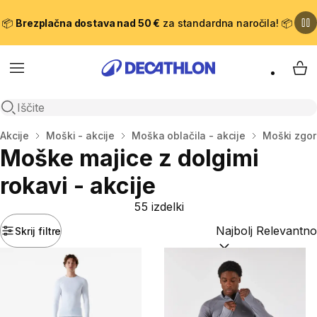
📦
Brezplačna dostava nad 50 €
za standardna naročila! 📦
Meni
Moj
Odpri iskanje
Domov
Akcije
Moški - akcije
Moška oblačila - akcije
Moški zgorn
Moške majice z dolgimi
rokavi - akcije
55 izdelki
Skrij filtre
Razvrsti po:
(optiona