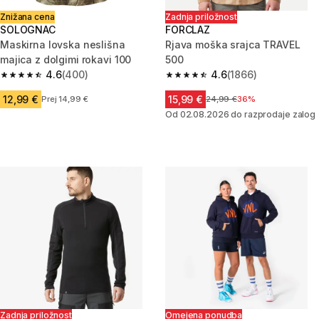
Znižana cena
Zadnja priložnost
SOLOGNAC
FORCLAZ
Maskirna lovska neslišna
Rjava moška srajca TRAVEL
majica z dolgimi rokavi 100
500
4.6
(400)
4.6
(1866)
4.6 od 5 zvezdic from 400 ocene
4.6 od 5 zvezdic from 1866 oc
12,99 €
15,99 €
Prej 14,99 €
Cena pred znižanjem
24,99 €
36%
Od 02.08.2026 do razprodaje zalog
Zadnja priložnost
Omejena ponudba