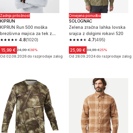
Zadnja priložnost
Omejena ponudba
KIPRUN
SOLOGNAC
KIPRUN Run 500 moška
Zelena zračna lahka lovska
brezšivna majica za tek z
srajca z dolgimi rokavi 520
dolgimi rokavi - svetlo siva
4.8
(1020)
4.7
(495)
4.8 od 5 zvezdic from 1020 ocene
4.7 od 5 zvezdic from 495 oce
15,99 €
25,99 €
Cena pred znižanjem
24,99 €
36%
Cena pred znižanjem
34,99 €
25%
Od 02.08.2026 do razprodaje zalog
Od 28.09.2024 do razprodaje zalog