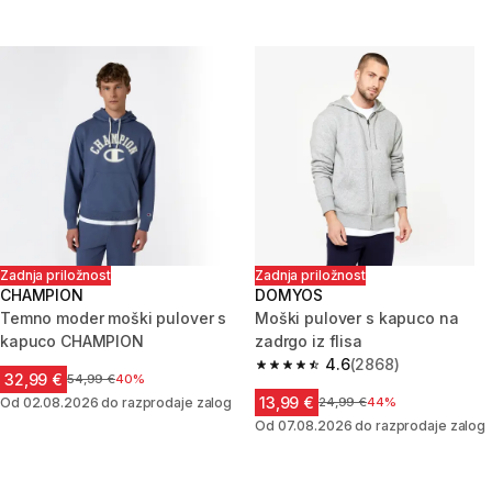
Zadnja priložnost
Zadnja priložnost
CHAMPION
DOMYOS
Temno moder moški pulover s
Moški pulover s kapuco na
kapuco CHAMPION
zadrgo iz flisa
4.6
(2868)
4.6 od 5 zvezdic from 2868 oc
32,99 €
Cena pred znižanjem
54,99 €
40%
13,99 €
Od 02.08.2026 do razprodaje zalog
Cena pred znižanjem
24,99 €
44%
Od 07.08.2026 do razprodaje zalog