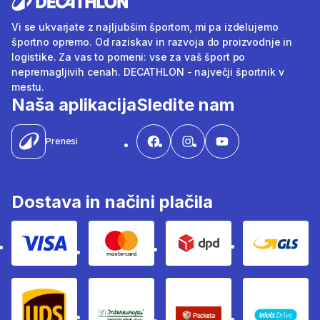
Vi se ukvarjate z najljubšim športom, mi pa izdelujemo
športno opremo. Od raziskav in razvoja do proizvodnje in
logistike. Za vas to pomeni: vse za vaš šport po
nepremagljivih cenah. DECATHLON - največji športnik v
mestu.
Naša aplikacija
Sledite nam
Prenesi
Dostava in načini plačila
Visa
Mastercard
Dpd
Gls