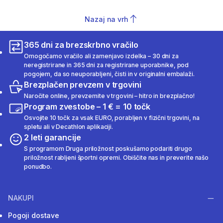
Nazaj na vrh
365 dni za brezskrbno vračilo
Omogočamo vračilo ali zamenjavo izdelka – 30 dni za
neregistrirane in 365 dni za registrirane uporabnike, pod
pogojem, da so neuporabljeni, čisti in v originalni embalaži.
Brezplačen prevzem v trgovini
Naročite online, prevzemite v trgovini – hitro in brezplačno!
Program zvestobe – 1 € = 10 točk
Osvojite 10 točk za vsak EURO, porabljen v fizični trgovini, na
spletu ali v Decathlon aplikaciji.
2 leti garancije
S programom Druga priložnost poskušamo podariti drugo
priložnost rabljeni športni opremi. Obiščite nas in preverite našo
ponudbo.
NAKUPI
Pogoji dostave