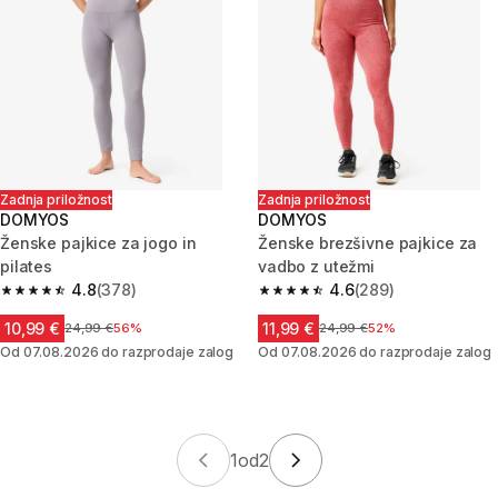
Zadnja priložnost
Zadnja priložnost
DOMYOS
DOMYOS
Ženske pajkice za jogo in
Ženske brezšivne pajkice za
pilates
vadbo z utežmi
4.8
(378)
4.6
(289)
4.8 od 5 zvezdic from 378 ocene
4.6 od 5 zvezdic from 289 oce
10,99 €
11,99 €
Cena pred znižanjem
24,99 €
56%
Cena pred znižanjem
24,99 €
52%
Od 07.08.2026 do razprodaje zalog
Od 07.08.2026 do razprodaje zalog
1
od
2