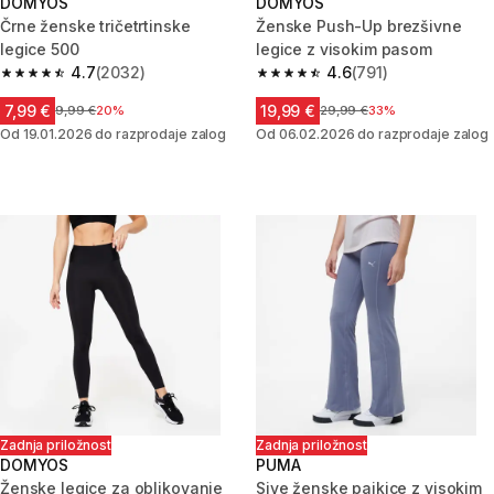
DOMYOS
DOMYOS
Črne ženske tričetrtinske
Ženske Push-Up brezšivne
legice 500
legice z visokim pasom
4.7
(2032)
4.6
(791)
4.7 od 5 zvezdic from 2032 ocene
4.6 od 5 zvezdic from 791 ocen
7,99 €
19,99 €
Cena pred znižanjem
9,99 €
20%
Cena pred znižanjem
29,99 €
33%
Od 19.01.2026 do razprodaje zalog
Od 06.02.2026 do razprodaje zalog
Zadnja priložnost
Zadnja priložnost
DOMYOS
PUMA
Ženske legice za oblikovanje
Sive ženske pajkice z visokim