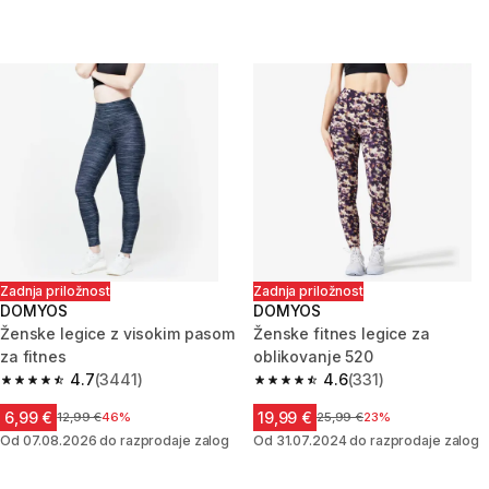
Zadnja priložnost
Zadnja priložnost
DOMYOS
DOMYOS
Ženske legice z visokim pasom
Ženske fitnes legice za
za fitnes
oblikovanje 520
4.7
(3441)
4.6
(331)
4.7 od 5 zvezdic from 3441 ocene
4.6 od 5 zvezdic from 331 ocen
6,99 €
19,99 €
Cena pred znižanjem
12,99 €
46%
Cena pred znižanjem
25,99 €
23%
Od 07.08.2026 do razprodaje zalog
Od 31.07.2024 do razprodaje zalog