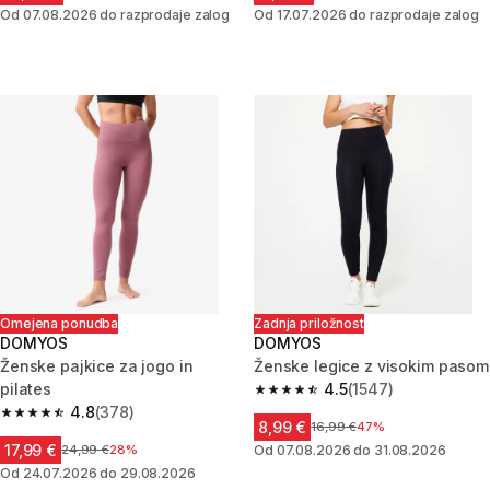
Od 07.08.2026 do razprodaje zalog
Od 17.07.2026 do razprodaje zalog
Omejena ponudba
Zadnja priložnost
DOMYOS
DOMYOS
Ženske pajkice za jogo in
Ženske legice z visokim pasom
pilates
4.5
(1547)
4.5 od 5 zvezdic from 1547 oc
4.8
(378)
4.8 od 5 zvezdic from 378 ocene
8,99 €
Cena pred znižanjem
16,99 €
47%
17,99 €
Cena pred znižanjem
24,99 €
28%
Od 07.08.2026 do 31.08.2026
Od 24.07.2026 do 29.08.2026