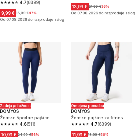
4.7
(6399)
4.7 od 5 zvezdic from 6399 ocene
13,99 €
Cena pred znižanjem
21,99 €
36%
9,99 €
Cena pred znižanjem
18,99 €
47%
Od 07.08.2026 do razprodaje zalog
Od 07.08.2026 do razprodaje zalog
Zadnja priložnost
Omejena ponudba
DOMYOS
DOMYOS
Ženske športne pajkice
Ženske pajkice za fitnes
4.6
(511)
4.7
(6399)
4.6 od 5 zvezdic from 511 ocene
4.7 od 5 zvezdic from 6399 oc
10,99 €
11,99 €
Cena pred znižanjem
24,99 €
56%
Cena pred znižanjem
18,99 €
36%