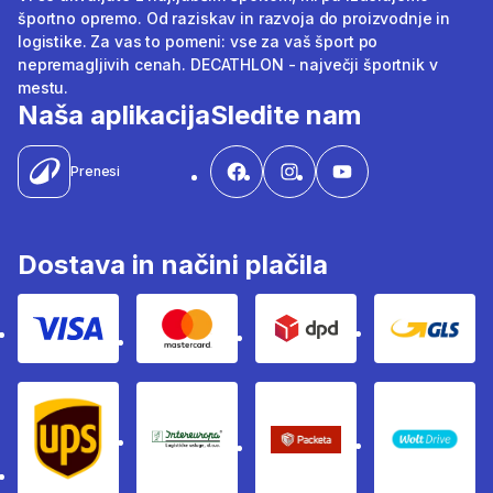
športno opremo. Od raziskav in razvoja do proizvodnje in
logistike. Za vas to pomeni: vse za vaš šport po
nepremagljivih cenah. DECATHLON - največji športnik v
mestu.
Naša aplikacija
Sledite nam
Prenesi
Dostava in načini plačila
Visa
Mastercard
Dpd
Gls
Ups
Intereuropa
Packeta Sledenje pošilj
WOLT