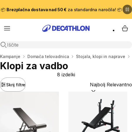
📦
Brezplačna dostava nad 50 €
za standardna naročila! 📦
Meni
Moj
Odpri iskanje
Domov
Kampanje
Domača telovadnica
Stojala, klopi in naprave
Klopi za vadbo
8 izdelki
Skrij filtre
Razvrsti po:
(optiona