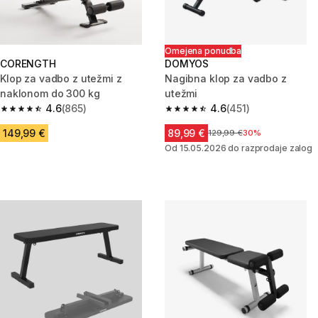
Omejena ponudba
CORENGTH
DOMYOS
Klop za vadbo z utežmi z
Nagibna klop za vadbo z
naklonom do 300 kg
utežmi
4.6
(865)
4.6
(451)
4.6 od 5 zvezdic from 865 ocene
4.6 od 5 zvezdic from 451 ocen
149,99 €
89,99 €
Cena pred znižanjem
129,99 €
30%
Od 15.05.2026 do razprodaje zalog