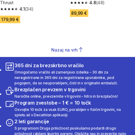
Thrust
4.8
(48)
4.8 od 5 zvezdic from 48 ocen
4.1
(34)
4.1 od 5 zvezdic from 34 ocene
89,99 €
179,99 €
Nazaj na vrh
365 dni za brezskrbno vračilo
Omogočamo vračilo ali zamenjavo izdelka – 30 dni za
neregistrirane in 365 dni za registrirane uporabnike, pod
pogojem, da so neuporabljeni, čisti in v originalni embalaži.
Brezplačen prevzem v trgovini
Naročite online, prevzemite v trgovini – hitro in brezplačno!
Program zvestobe – 1 € = 10 točk
Osvojite 10 točk za vsak EURO, porabljen v fizični trgovini, na
spletu ali v Decathlon aplikaciji.
2 leti garancije
S programom Druga priložnost poskušamo podariti drugo
priložnost rabljeni športni opremi. Obiščite nas in preverite našo