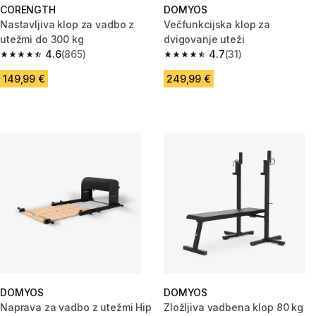
CORENGTH
DOMYOS
Nastavljiva klop za vadbo z
Večfunkcijska klop za
utežmi do 300 kg
dvigovanje uteži
4.6
(865)
4.7
(31)
4.6 od 5 zvezdic from 865 ocene
4.7 od 5 zvezdic from 31 ocene
149,99 €
249,99 €
DOMYOS
DOMYOS
Naprava za vadbo z utežmi Hip
Zložljiva vadbena klop 80 kg