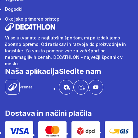
Dogodki
Okoljsko primeren pristop
Vi se ukvarjate z najljubšim športom, mi pa izdelujemo
športno opremo. Od raziskav in razvoja do proizvodnje in
logistike. Za vas to pomeni: vse za vaš šport po
nepremagljivih cenah. DECATHLON - največji športnik v
mestu.
Naša aplikacija
Sledite nam
Prenesi
Dostava in načini plačila
Visa
Mastercard
Dpd
Gls