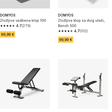
DOMYOS
DOMYOS
Zložljiva vadbena klop 100
Zložljiva klop za dvig uteži,
4.7
(279)
Bench 500
4.7 od 5 zvezdic from 279 ocene
4.7
(102)
4.7 od 5 zvezdic from 102 ocen
69,99 €
99,99 €