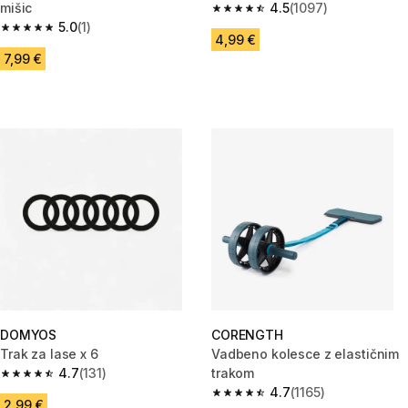
mišic
4.5
(1097)
4.5 od 5 zvezdic from 1097 oc
5.0
(1)
5.0 od 5 zvezdic from 1 ocene
4,99 €
7,99 €
DOMYOS
CORENGTH
Trak za lase x 6
Vadbeno kolesce z elastičnim
4.7
(131)
trakom
4.7 od 5 zvezdic from 131 ocene
4.7
(1165)
4.7 od 5 zvezdic from 1165 oce
2,99 €