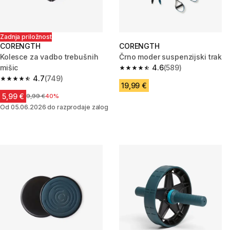
Zadnja priložnost
CORENGTH
CORENGTH
Kolesce za vadbo trebušnih
Črno moder suspenzijski trak
mišic
4.6
(589)
4.6 od 5 zvezdic from 589 oce
4.7
(749)
4.7 od 5 zvezdic from 749 ocene
19,99 €
5,99 €
Cena pred znižanjem
9,99 €
40%
Od 05.06.2026 do razprodaje zalog