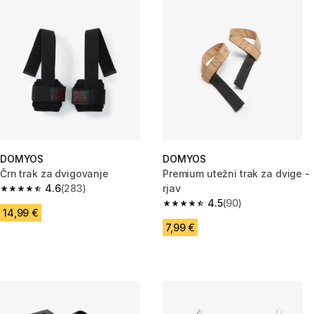
DOMYOS
DOMYOS
Črn trak za dvigovanje
Premium utežni trak za dvige -
4.6
(283)
rjav
4.6 od 5 zvezdic from 283 ocene
4.5
(90)
4.5 od 5 zvezdic from 90 ocene
14,99 €
7,99 €