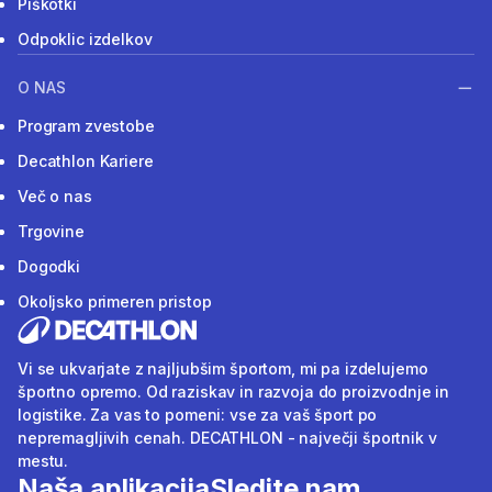
Piškotki
Odpoklic izdelkov
O NAS
Program zvestobe
Decathlon Kariere
Več o nas
Trgovine
Dogodki
Okoljsko primeren pristop
Vi se ukvarjate z najljubšim športom, mi pa izdelujemo
športno opremo. Od raziskav in razvoja do proizvodnje in
logistike. Za vas to pomeni: vse za vaš šport po
nepremagljivih cenah. DECATHLON - največji športnik v
mestu.
Naša aplikacija
Sledite nam