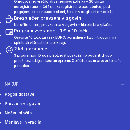
Omogočamo vračilo ali zamenjavo izdelka – 30 dni za
neregistrirane in 365 dni za registrirane uporabnike, pod
pogojem, da so neuporabljeni, čisti in v originalni embalaži.
Brezplačen prevzem v trgovini
Naročite online, prevzemite v trgovini – hitro in brezplačno!
Program zvestobe – 1 € = 10 točk
Osvojite 10 točk za vsak EURO, porabljen v fizični trgovini, na
spletu ali v Decathlon aplikaciji.
2 leti garancije
S programom Druga priložnost poskušamo podariti drugo
priložnost rabljeni športni opremi. Obiščite nas in preverite našo
ponudbo.
NAKUPI
Pogoji dostave
Prevzem v trgovini
Načini plačila
Menjave in vračila