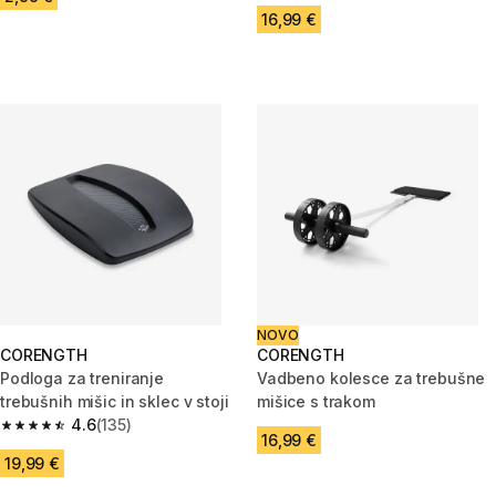
16,99 €
NOVO
CORENGTH
CORENGTH
Podloga za treniranje
Vadbeno kolesce za trebušne
trebušnih mišic in sklec v stoji
mišice s trakom
4.6
(135)
4.6 od 5 zvezdic from 135 ocene
16,99 €
19,99 €