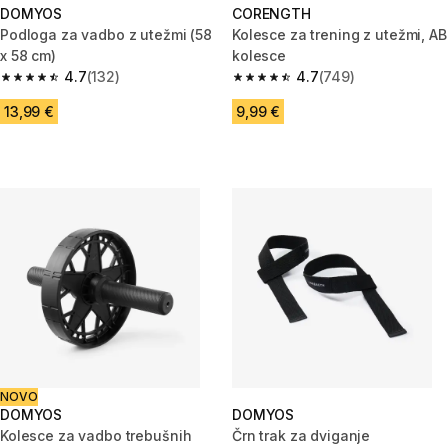
DOMYOS
CORENGTH
Podloga za vadbo z utežmi (58
Kolesce za trening z utežmi, AB
x 58 cm)
kolesce
4.7
(132)
4.7
(749)
4.7 od 5 zvezdic from 132 ocene
4.7 od 5 zvezdic from 749 oce
13,99 €
9,99 €
NOVO
DOMYOS
DOMYOS
Kolesce za vadbo trebušnih
Črn trak za dviganje