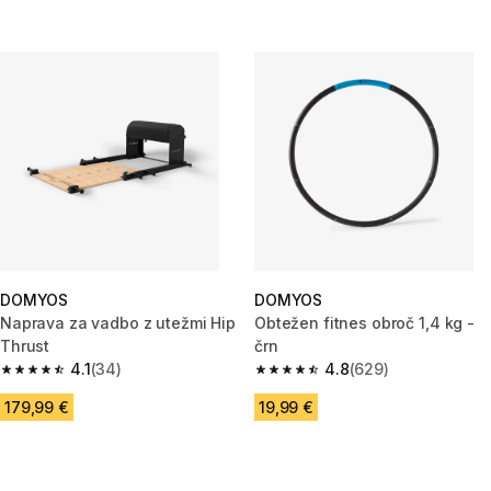
DOMYOS
DOMYOS
Naprava za vadbo z utežmi Hip
Obtežen fitnes obroč 1,4 kg -
Thrust
črn
4.1
(34)
4.8
(629)
4.1 od 5 zvezdic from 34 ocene
4.8 od 5 zvezdic from 629 oce
179,99 €
19,99 €