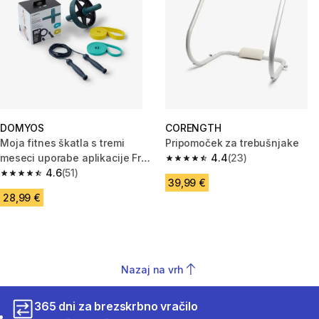
DOMYOS
CORENGTH
Moja fitnes škatla s tremi
Pripomoček za trebušnjake
meseci uporabe aplikacije Free
4.4
(23)
4.4 od 5 zvezdic from 23 ocen
Freeletics
4.6
(51)
4.6 od 5 zvezdic from 51 ocene
39,99 €
28,99 €
Nazaj na vrh
365 dni za brezskrbno vračilo