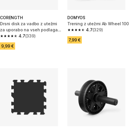
CORENGTH
DOMYOS
Drsni disk za vadbo z utežmi
Trening z utežmi Ab Wheel 100
za uporabo na vseh podlagah
4.7
(329)
4.7 od 5 zvezdic from 329 oce
(2x)
4.7
(339)
4.7 od 5 zvezdic from 339 ocene
7,99 €
9,99 €