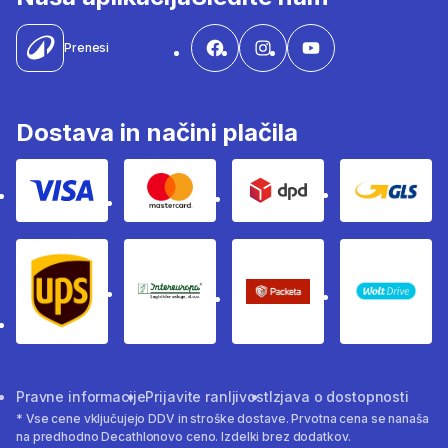
Prenesi
Dostava in načini plačila
Visa
Mastercard
Dpd
Gls
Ups
Intereuropa
Packeta Sledenje pošilj
WOLT
Pravne informacije
Prijavite ranljivost
Izjava o dostopnosti
* Vse cene vključujejo DDV in stroške dostave. Prvotna cena se nanaša
na predhodno Decathlonovo ceno. Izdelki brez dodatkov.