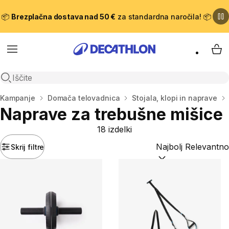
📦
Brezplačna dostava nad 50 €
za standardna naročila! 📦
Meni
Moj
Odpri iskanje
Domov
Kampanje
Domača telovadnica
Stojala, klopi in naprave
Naprave za trebušne mišice
18 izdelki
Skrij filtre
Razvrsti po:
(optiona