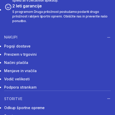
spletu ali v Decathlon aplikaciji.
2 leti garancije
S programom Druga priložnost poskušamo podariti drugo
priložnost rabljeni športni opremi. Obiščite nas in preverite našo
ponudbo.
NAKUPI
Pogoji dostave
Prevzem v trgovini
Načini plačila
Menjave in vračila
Vodič velikosti
Podpora strankam
STORITVE
Odkup športne opreme