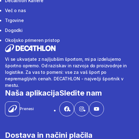
Decathlon Kariere
Več o nas
Trgovine
Dogodki
Okoljsko primeren pristop
Vi se ukvarjate z najljubšim športom, mi pa izdelujemo
športno opremo. Od raziskav in razvoja do proizvodnje in
logistike. Za vas to pomeni: vse za vaš šport po
nepremagljivih cenah. DECATHLON - največji športnik v
mestu.
Naša aplikacija
Sledite nam
Prenesi
Dostava in načini plačila