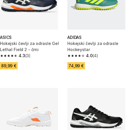
ASICS
ADIDAS
Hokejski čevlji za odrasle Gel
Hokejski čevlji za odrasle
Lethal Field 2 - črni
Hockeystar
4.3
(3)
4.0
(4)
4.3 od 5 zvezdic from 3 ocene
4.0 od 5 zvezdic from 4 ocene
89,99 €
74,99 €