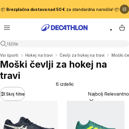
📦
Brezplačna dostava nad 50 €
za standardna naročila! 📦
Meni
Moj
Odpri iskanje
Domov
Vsi športi
Hokej na travi
Čevlji za hokej na travi
Moški čev
Moški čevlji za hokej na
travi
6 izdelki
Skrij filtre
Razvrsti po:
(optiona