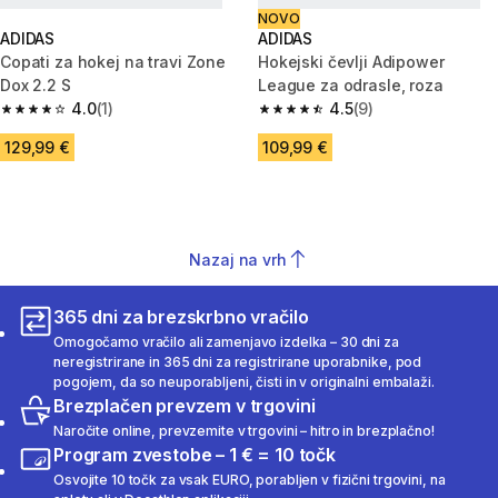
NOVO
ADIDAS
ADIDAS
Copati za hokej na travi Zone
Hokejski čevlji Adipower
Dox 2.2 S
League za odrasle, roza
4.0
(1)
4.5
(9)
4.0 od 5 zvezdic from 1 ocene
4.5 od 5 zvezdic from 9 ocene
129,99 €
109,99 €
Nazaj na vrh
365 dni za brezskrbno vračilo
Omogočamo vračilo ali zamenjavo izdelka – 30 dni za
neregistrirane in 365 dni za registrirane uporabnike, pod
pogojem, da so neuporabljeni, čisti in v originalni embalaži.
Brezplačen prevzem v trgovini
Naročite online, prevzemite v trgovini – hitro in brezplačno!
Program zvestobe – 1 € = 10 točk
Osvojite 10 točk za vsak EURO, porabljen v fizični trgovini, na