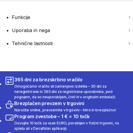
Funkcije
Uporaba in nega
Tehnične lastnosti
365 dni za brezskrbno vračilo
Omogočamo vračilo ali zamenjavo izdelka – 30 dni za
neregistrirane in 365 dni za registrirane uporabnike, pod
pogojem, da so neuporabljeni, čisti in v originalni embalaži.
Brezplačen prevzem v trgovini
Naročite online, prevzemite v trgovini – hitro in brezplačno!
Program zvestobe – 1 € = 10 točk
Osvojite 10 točk za vsak EURO, porabljen v fizični trgovini, na
spletu ali v Decathlon aplikaciji.