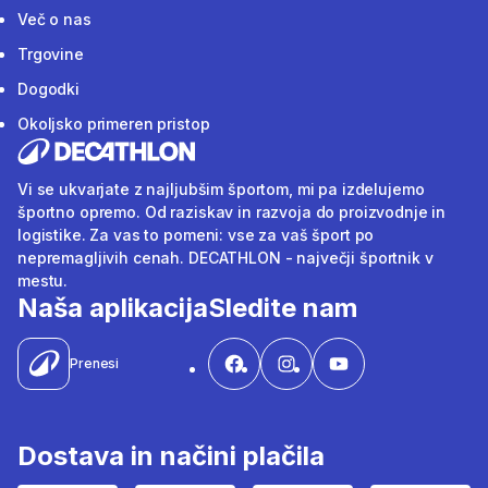
Več o nas
Trgovine
Dogodki
Okoljsko primeren pristop
Vi se ukvarjate z najljubšim športom, mi pa izdelujemo
športno opremo. Od raziskav in razvoja do proizvodnje in
logistike. Za vas to pomeni: vse za vaš šport po
nepremagljivih cenah. DECATHLON - največji športnik v
mestu.
Naša aplikacija
Sledite nam
Prenesi
Dostava in načini plačila