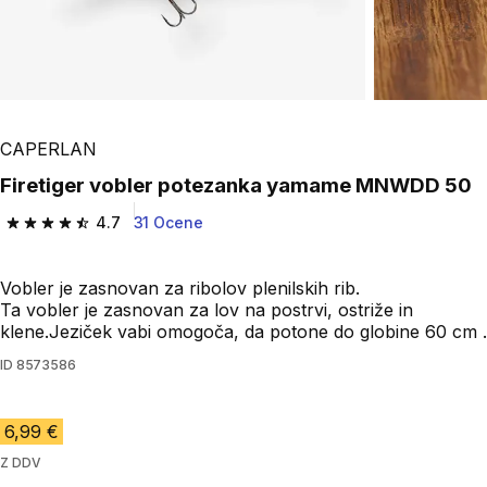
CAPERLAN
Firetiger vobler potezanka yamame MNWDD 50
4.7
31 Ocene
4.7 od 5 zvezdic from 31 ocene
Vobler je zasnovan za ribolov plenilskih rib.
Ta vobler je zasnovan za lov na postrvi, ostriže in
klene.Jeziček vabi omogoča, da potone do globine 60 cm .
ID
8573586
6,99 €
Z DDV