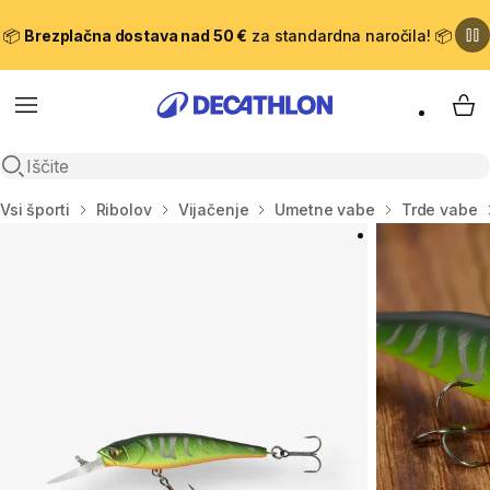
📦
Brezplačna dostava nad 50 €
za standardna naročila! 📦
Meni
Moj
Odpri iskanje
Domov
Vsi športi
Ribolov
Vijačenje
Umetne vabe
Trde vabe