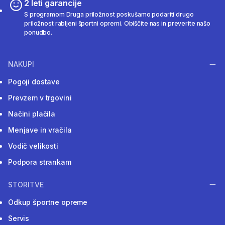
2 leti garancije
S programom Druga priložnost poskušamo podariti drugo
priložnost rabljeni športni opremi. Obiščite nas in preverite našo
ponudbo.
NAKUPI
Pogoji dostave
Prevzem v trgovini
Načini plačila
Menjave in vračila
Vodič velikosti
Podpora strankam
STORITVE
Odkup športne opreme
Servis