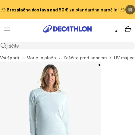
📦
Brezplačna dostava nad 50 €
za standardna naročila! 📦
Meni
Moj
Odpri iskanje
Domov
Vsi športi
Morje in plaža
Zaščita pred soncem
UV majice