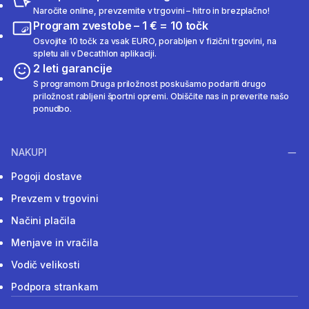
Naročite online, prevzemite v trgovini – hitro in brezplačno!
Program zvestobe – 1 € = 10 točk
Osvojite 10 točk za vsak EURO, porabljen v fizični trgovini, na
spletu ali v Decathlon aplikaciji.
2 leti garancije
S programom Druga priložnost poskušamo podariti drugo
priložnost rabljeni športni opremi. Obiščite nas in preverite našo
ponudbo.
NAKUPI
Pogoji dostave
Prevzem v trgovini
Načini plačila
Menjave in vračila
Vodič velikosti
Podpora strankam