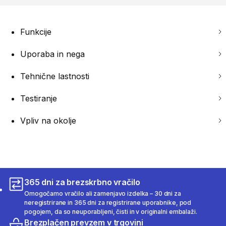
Funkcije
Uporaba in nega
Tehnične lastnosti
Testiranje
Vpliv na okolje
365 dni za brezskrbno vračilo
Omogočamo vračilo ali zamenjavo izdelka – 30 dni za
neregistrirane in 365 dni za registrirane uporabnike, pod
pogojem, da so neuporabljeni, čisti in v originalni embalaži.
Brezplačen prevzem v trgovini