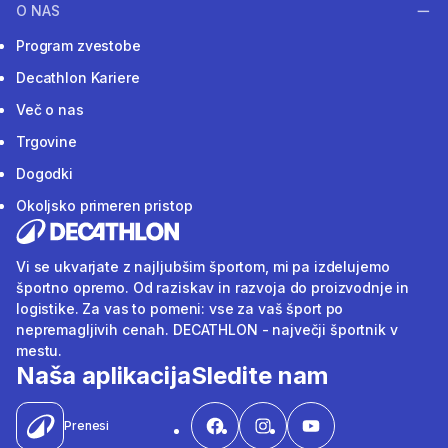
O NAS
Program zvestobe
Decathlon Kariere
Več o nas
Trgovine
Dogodki
Okoljsko primeren pristop
Vi se ukvarjate z najljubšim športom, mi pa izdelujemo
športno opremo. Od raziskav in razvoja do proizvodnje in
logistike. Za vas to pomeni: vse za vaš šport po
nepremagljivih cenah. DECATHLON - največji športnik v
mestu.
Naša aplikacija
Sledite nam
Prenesi