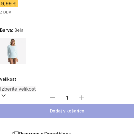
9,99 €
Z DDV
Barva:
Bela
Choose a variant
velikost
Izberite količino
Dodaj v košarico
Prevzem v Decathlonu