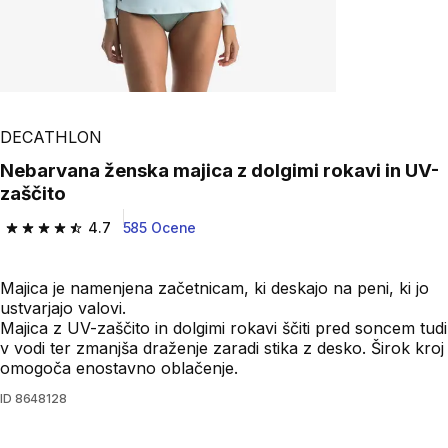
DECATHLON
Nebarvana ženska majica z dolgimi rokavi in UV-
zaščito
4.7
585 Ocene
4.7 od 5 zvezdic from 585 ocene
Majica je namenjena začetnicam, ki deskajo na peni, ki jo
ustvarjajo valovi.
Majica z UV-zaščito in dolgimi rokavi ščiti pred soncem tudi
v vodi ter zmanjša draženje zaradi stika z desko. Širok kroj
omogoča enostavno oblačenje.
ID
8648128