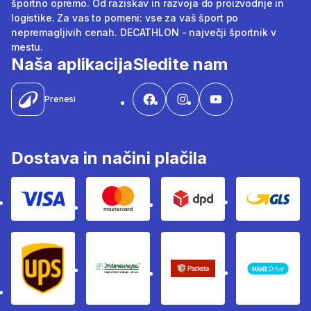
športno opremo. Od raziskav in razvoja do proizvodnje in
logistike. Za vas to pomeni: vse za vaš šport po
nepremagljivih cenah. DECATHLON - največji športnik v
mestu.
Naša aplikacija
Sledite nam
Prenesi
Dostava in načini plačila
Visa
Mastercard
Dpd
Gls
Ups
Intereuropa
Packeta Sledenje pošilj
WOLT