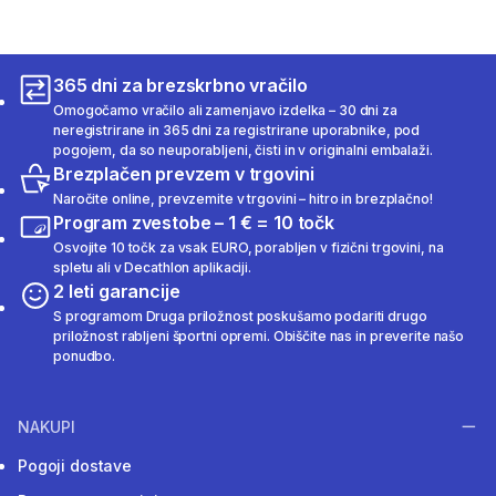
365 dni za brezskrbno vračilo
Omogočamo vračilo ali zamenjavo izdelka – 30 dni za
neregistrirane in 365 dni za registrirane uporabnike, pod
pogojem, da so neuporabljeni, čisti in v originalni embalaži.
Brezplačen prevzem v trgovini
Naročite online, prevzemite v trgovini – hitro in brezplačno!
Program zvestobe – 1 € = 10 točk
Osvojite 10 točk za vsak EURO, porabljen v fizični trgovini, na
spletu ali v Decathlon aplikaciji.
2 leti garancije
S programom Druga priložnost poskušamo podariti drugo
priložnost rabljeni športni opremi. Obiščite nas in preverite našo
ponudbo.
NAKUPI
Pogoji dostave