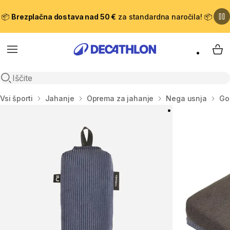
📦
Brezplačna dostava nad 50 €
za standardna naročila! 📦
Meni
Moj
Odpri iskanje
Domov
Vsi športi
Jahanje
Oprema za jahanje
Nega usnja
Go