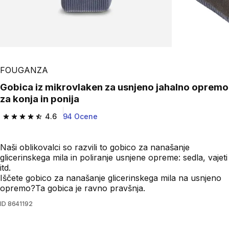
FOUGANZA
Gobica iz mikrovlaken za usnjeno jahalno opremo
za konja in ponija
4.6
94 Ocene
4.6 od 5 zvezdic from 94 ocene
Naši oblikovalci so razvili to gobico za nanašanje
glicerinskega mila in poliranje usnjene opreme: sedla, vajeti
itd.
Iščete gobico za nanašanje glicerinskega mila na usnjeno
opremo?Ta gobica je ravno pravšnja.
ID
8641192